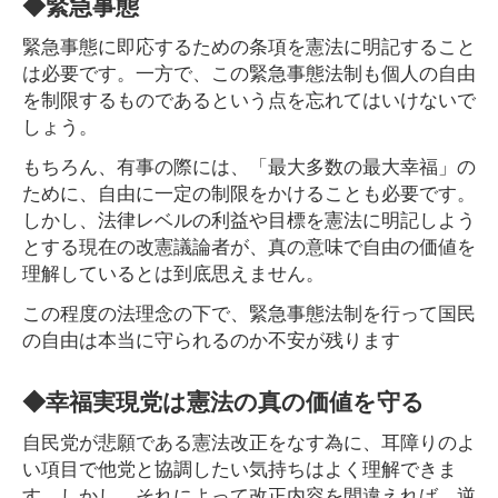
◆緊急事態
緊急事態に即応するための条項を憲法に明記すること
は必要です。一方で、この緊急事態法制も個人の自由
を制限するものであるという点を忘れてはいけないで
しょう。
もちろん、有事の際には、「最大多数の最大幸福」の
ために、自由に一定の制限をかけることも必要です。
しかし、法律レベルの利益や目標を憲法に明記しよう
とする現在の改憲議論者が、真の意味で自由の価値を
理解しているとは到底思えません。
この程度の法理念の下で、緊急事態法制を行って国民
の自由は本当に守られるのか不安が残ります
◆幸福実現党は憲法の真の価値を守る
自民党が悲願である憲法改正をなす為に、耳障りのよ
い項目で他党と協調したい気持ちはよく理解できま
す。しかし、それによって改正内容を間違えれば、逆