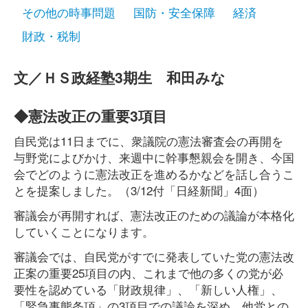
その他の時事問題
国防・安全保障
経済
財政・税制
文／ＨＳ政経塾3期生 和田みな
◆憲法改正の重要3項目
自民党は11日までに、衆議院の憲法審査会の再開を
与野党によびかけ、来週中に幹事懇親会を開き、今国
会でどのように憲法改正を進めるかなどを話し合うこ
とを提案しました。（3/12付「日経新聞」4面）
審議会が再開すれば、憲法改正のための議論が本格化
していくことになります。
審議会では、自民党がすでに発表していた党の憲法改
正案の重要25項目の内、これまで他の多くの党が必
要性を認めている「財政規律」、「新しい人権」、
「緊急事態条項」の3項目での議論を深め、他党との