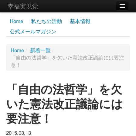
幸福実現党
メンバーズページ
Home
私たちの活動
基本情報
公式メールマガジン
党員
寄付
Home
/
新着一覧
/
「自由の法哲学」を欠いた憲法改正議論には要注
お問い合わせ
意！
幸福の科学グループ
「自由の法哲学」を欠
いた憲法改正議論には
要注意！
2015.03.13