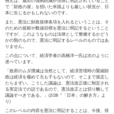
例えば、歳出の強制削減が法律に明記されていること
で「財政の崖」を招いた米国よりも厳しい状況が、日
本に生じるかもしれないのです。
また、憲法に財政規律条項を入れるということは、そ
のための規範や数値目標を憲法に明記するということ
ですが、このようなものは法律として整備するかどう
かの類のもので、憲法に明記するレベルのものではあ
りません。
この点について、経済学者の高橋洋一氏は次のように
述べています。
「政府のムダ撲滅は当然として、経済苦境時の緊縮財
政は経済を傷めて元も子もないので、そこまで規定し
たらまずい。こうした議論は、憲法改正後に制定され
る実定法での話であるので、憲法改正とは切り離して
議論すべきである。」(2/28『「日本」の解き方』よ
り)
このレベルの内容を憲法に明記することは、今後、状