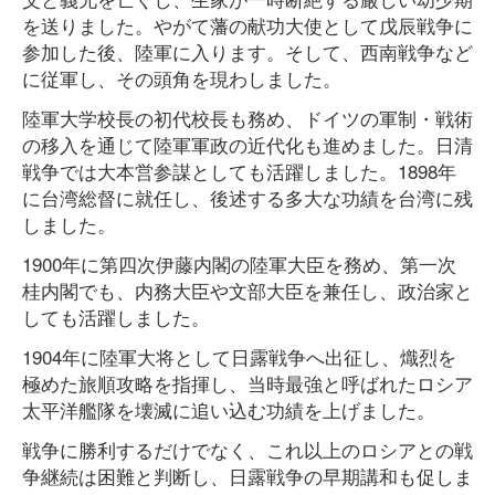
を送りました。やがて藩の献功大使として戊辰戦争に
参加した後、陸軍に入ります。そして、西南戦争など
に従軍し、その頭角を現わしました。
陸軍大学校長の初代校長も務め、ドイツの軍制・戦術
の移入を通じて陸軍軍政の近代化も進めました。日清
戦争では大本営参謀としても活躍しました。1898年
に台湾総督に就任し、後述する多大な功績を台湾に残
しました。
1900年に第四次伊藤内閣の陸軍大臣を務め、第一次
桂内閣でも、内務大臣や文部大臣を兼任し、政治家と
しても活躍しました。
1904年に陸軍大将として日露戦争へ出征し、熾烈を
極めた旅順攻略を指揮し、当時最強と呼ばれたロシア
太平洋艦隊を壊滅に追い込む功績を上げました。
戦争に勝利するだけでなく、これ以上のロシアとの戦
争継続は困難と判断し、日露戦争の早期講和も促しま