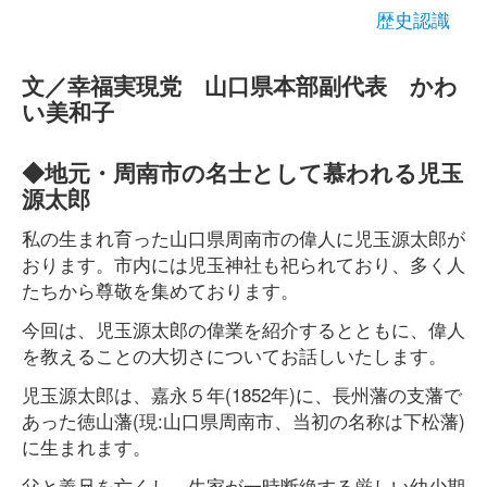
歴史認識
文／幸福実現党 山口県本部副代表 かわ
い美和子
◆地元・周南市の名士として慕われる児玉
源太郎
私の生まれ育った山口県周南市の偉人に児玉源太郎が
おります。市内には児玉神社も祀られており、多く人
たちから尊敬を集めております。
今回は、児玉源太郎の偉業を紹介するとともに、偉人
を教えることの大切さについてお話しいたします。
児玉源太郎は、嘉永５年(1852年)に、長州藩の支藩で
あった徳山藩(現:山口県周南市、当初の名称は下松藩)
に生まれます。
父と義兄を亡くし、生家が一時断絶する厳しい幼少期