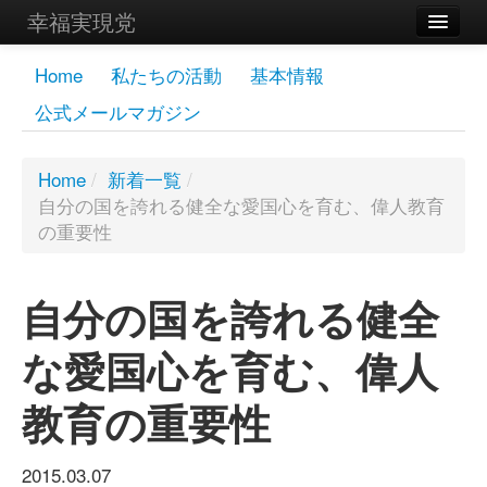
幸福実現党
メンバーズページ
Home
私たちの活動
基本情報
公式メールマガジン
党員
寄付
Home
/
新着一覧
/
自分の国を誇れる健全な愛国心を育む、偉人教育
お問い合わせ
の重要性
幸福の科学グループ
自分の国を誇れる健全
な愛国心を育む、偉人
教育の重要性
2015.03.07