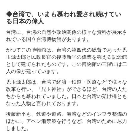
◆台湾で、いまも慕われ愛され続けてい
る日本の偉人
台湾に、台湾の自然や政治関係の様々な資料が展示さ
れている国立台湾博物館があります。
かつてこの博物館は、台湾の第四代の総督であった児
玉源太郎と民政長官の後藤新平の偉業を称える記念館
として建てられたものです。この博物館の三階には二
人の像が建っています。
児玉源太郎は、台湾で経済・鉄道・医療などで様々な
改革を行い、「児玉神社」ができるほど、台湾の人た
ちからも慕われていました。日本と台湾の架け橋とも
なった人物と言われております。
後藤新平も、鉄道や道路、港湾などのインフラ整備の
ほかに、アヘン漸禁策を行うなど、台湾のために尽力
しました。