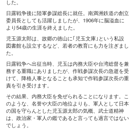
した。
日露戦争後に陸軍参謀総長に就任。南満洲鉄道の創立
委員長としても活躍しましたが、1906年に脳溢血に
より54歳の生涯を終えました。
児玉源太郎は、故郷の徳山に｢児玉文庫｣という私設
図書館も設立するなど、若者の教育にも力を注ぎまし
た。
日露戦争へ出征当時、児玉は内務大臣や台湾総督を兼
務する重職にありましたが、作戦参謀次長の急逝を受
けて、降格人事となることも承知で作戦参謀次長の重
責を引き受けます。
その結果、内務大臣を免ぜられることになります。こ
のような、名誉や大臣の地位よりも、軍人として日本
の国を守らんとした児玉源太郎の気概、武士道精神
は、政治家・軍人の鑑であると言っても過言ではない
でしょう。