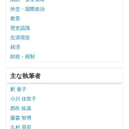
外交・国際政治
教育
歴史認識
生涯現役
経済
財政・税制
主な執筆者
釈 量子
小川 佳世子
西邑 拓真
藤森 智博
久村 晃司