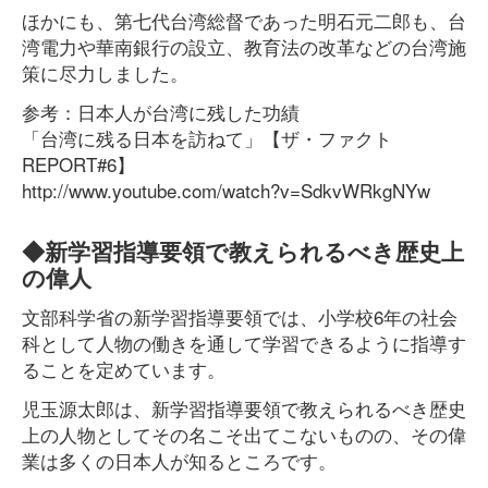
ほかにも、第七代台湾総督であった明石元二郎も、台
湾電力や華南銀行の設立、教育法の改革などの台湾施
策に尽力しました。
参考：日本人が台湾に残した功績
「台湾に残る日本を訪ねて」【ザ・ファクト
REPORT#6】
http://www.youtube.com/watch?v=SdkvWRkgNYw
◆新学習指導要領で教えられるべき歴史上
の偉人
文部科学省の新学習指導要領では、小学校6年の社会
科として人物の働きを通して学習できるように指導す
ることを定めています。
児玉源太郎は、新学習指導要領で教えられるべき歴史
上の人物としてその名こそ出てこないものの、その偉
業は多くの日本人が知るところです。