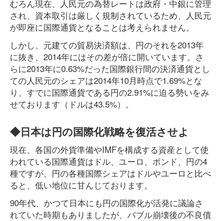
むろん現在、人民元の為替レートは政府・中銀に管理
され、資本取引は厳しく規制されているため、人民元
が即座に国際通貨となることは考えられません。
しかし、元建ての貿易決済額は、円のそれを2013年
に抜き、2014年にはその差が倍に開いています。さ
らに2013年に0.63%だった国際銀行間の決済通貨とし
ての人民元のシェアは2014年10月時点で1.69%とな
り、すでに国際通貨である円の2.91%に迫る勢いをみ
せております（ドルは43.5%）。
◆日本は円の国際化戦略を復活させよ
現在、各国の外貨準備やIMFを構成する資産として使
われている国際通貨はドル、ユーロ、ポンド、円の4
種ですが、円の各種国際シェアはドルやユーロと比べ
ると、低い地位に甘んじております。
90年代、かつて日本にも円の国際化が活発に議論さ
れていた時期もありましたが、バブル崩壊後の不良債