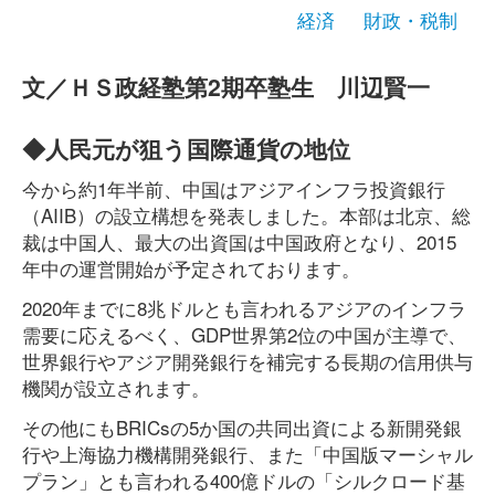
経済
財政・税制
文／ＨＳ政経塾第2期卒塾生 川辺賢一
◆人民元が狙う国際通貨の地位
今から約1年半前、中国はアジアインフラ投資銀行
（AIIB）の設立構想を発表しました。本部は北京、総
裁は中国人、最大の出資国は中国政府となり、2015
年中の運営開始が予定されております。
2020年までに8兆ドルとも言われるアジアのインフラ
需要に応えるべく、GDP世界第2位の中国が主導で、
世界銀行やアジア開発銀行を補完する長期の信用供与
機関が設立されます。
その他にもBRICsの5か国の共同出資による新開発銀
行や上海協力機構開発銀行、また「中国版マーシャル
プラン」とも言われる400億ドルの「シルクロード基