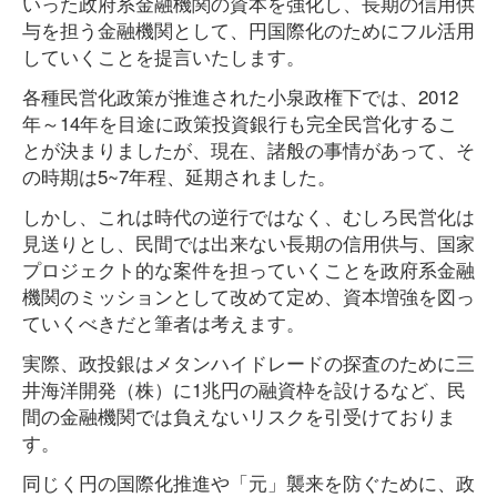
いった政府系金融機関の資本を強化し、長期の信用供
与を担う金融機関として、円国際化のためにフル活用
していくことを提言いたします。
各種民営化政策が推進された小泉政権下では、2012
年～14年を目途に政策投資銀行も完全民営化するこ
とが決まりましたが、現在、諸般の事情があって、そ
の時期は5~7年程、延期されました。
しかし、これは時代の逆行ではなく、むしろ民営化は
見送りとし、民間では出来ない長期の信用供与、国家
プロジェクト的な案件を担っていくことを政府系金融
機関のミッションとして改めて定め、資本増強を図っ
ていくべきだと筆者は考えます。
実際、政投銀はメタンハイドレードの探査のために三
井海洋開発（株）に1兆円の融資枠を設けるなど、民
間の金融機関では負えないリスクを引受けておりま
す。
同じく円の国際化推進や「元」襲来を防ぐために、政