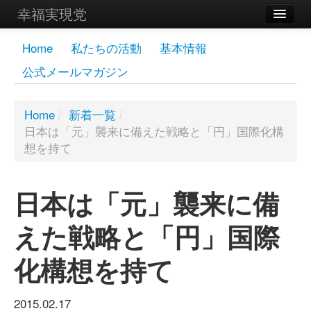
幸福実現党
メンバーズページ
Home
私たちの活動
基本情報
公式メールマガジン
党員
寄付
Home
/
新着一覧
/
日本は「元」襲来に備えた戦略と「円」国際化構
お問い合わせ
想を持て
幸福の科学グループ
日本は「元」襲来に備
えた戦略と「円」国際
化構想を持て
2015.02.17