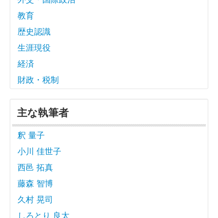
教育
歴史認識
生涯現役
経済
財政・税制
主な執筆者
釈 量子
小川 佳世子
西邑 拓真
藤森 智博
久村 晃司
しろとり 良太