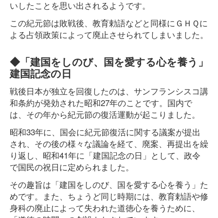
いしたことを思い出されるようです。
この紀元節は敗戦後、教育勅語などと同様にＧＨＱに
よる占領政策によって廃止させられてしまいました。
◆「建国をしのび、国を愛する心を養う」
建国記念の日
戦後日本が独立を回復したのは、サンフランシスコ講
和条約が発効された昭和27年のことです。国内で
は、その年から紀元節の復活運動が起こりました。
昭和33年に、国会に紀元節復活に関する議案が提出
され、その後の様々な議論を経て、廃案、再提出を繰
り返し、昭和41年に「建国記念の日」として、政令
で国民の祝日に定められました。
その趣旨は「建国をしのび、国を愛する心を養う」た
めです。また、ちょうど同じ時期には、教育勅語や修
身科の廃止によって失われた道徳心を養うために、