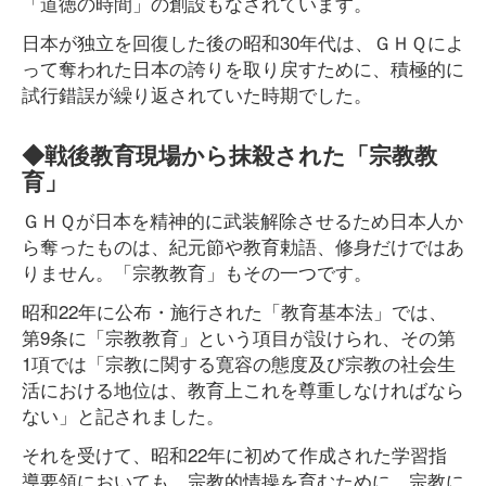
「道徳の時間」の創設もなされています。
日本が独立を回復した後の昭和30年代は、ＧＨＱによ
って奪われた日本の誇りを取り戻すために、積極的に
試行錯誤が繰り返されていた時期でした。
◆戦後教育現場から抹殺された「宗教教
育」
ＧＨＱが日本を精神的に武装解除させるため日本人か
ら奪ったものは、紀元節や教育勅語、修身だけではあ
りません。「宗教教育」もその一つです。
昭和22年に公布・施行された「教育基本法」では、
第9条に「宗教教育」という項目が設けられ、その第
1項では「宗教に関する寛容の態度及び宗教の社会生
活における地位は、教育上これを尊重しなければなら
ない」と記されました。
それを受けて、昭和22年に初めて作成された学習指
導要領においても、宗教的情操を育むために、宗教に