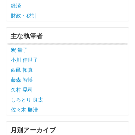
経済
財政・税制
主な執筆者
釈 量子
小川 佳世子
西邑 拓真
藤森 智博
久村 晃司
しろとり 良太
佐々木 勝浩
月別アーカイブ