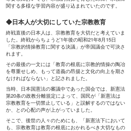
関する多様な学習内容が盛り込まれていたのです。
◆日本人が大切にしていた宗教教育
終戦直後の日本人は、宗教教育を大切だと考えていま
した。終戦からちょうど1年後の昭和21年8月15日
「宗教的情操教育に関する決議」が帝国議会で可決さ
れます。
その最後の一文には「教育の根底に宗教的情操の陶冶
を尊重せしめ、もって道義の昂揚と文化の向上を期さ
なければならない」と記されました。
当時、日本国憲法の審議中であった国会では、新憲法
第20条の政教分離規定によって、国民が「新憲法は
宗教教育を一切禁止している」と誤解するのではない
か、との心配の声が上がっていました。
そこで、後世の人々のためにも、「新憲法下において
も、宗教教育は教育の根底におかれるべき大切なもの