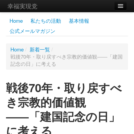
幸福実現党
メンバーズページ
Home
私たちの活動
基本情報
公式メールマガジン
党員
寄付
Home
/
新着一覧
/
戦後70年・取り戻すべき宗教的価値観――「建国
お問い合わせ
記念の日」に考える
幸福の科学グループ
戦後70年・取り戻すべ
き宗教的価値観
――「建国記念の日」
に考える