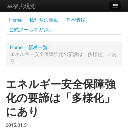
幸福実現党
メンバーズページ
Home
私たちの活動
基本情報
公式メールマガジン
党員
寄付
Home
/
新着一覧
/
エネルギー安全保障強化の要諦は「多様化」にあ
お問い合わせ
り
幸福の科学グループ
エネルギー安全保障強
化の要諦は「多様化」
にあり
2015.01.31