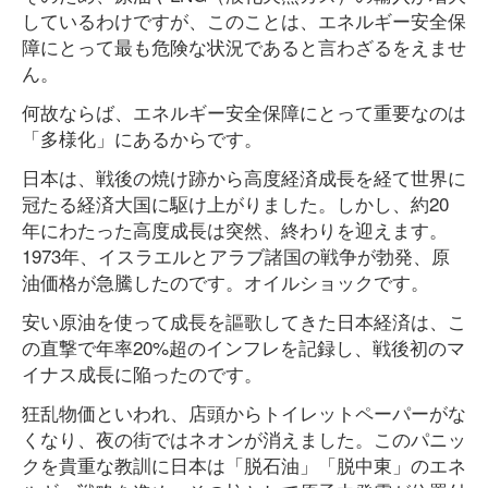
しているわけですが、このことは、エネルギー安全保
障にとって最も危険な状況であると言わざるをえませ
ん。
何故ならば、エネルギー安全保障にとって重要なのは
「多様化」にあるからです。
日本は、戦後の焼け跡から高度経済成長を経て世界に
冠たる経済大国に駆け上がりました。しかし、約20
年にわたった高度成長は突然、終わりを迎えます。
1973年、イスラエルとアラブ諸国の戦争が勃発、原
油価格が急騰したのです。オイルショックです。
安い原油を使って成長を謳歌してきた日本経済は、こ
の直撃で年率20%超のインフレを記録し、戦後初のマ
イナス成長に陥ったのです。
狂乱物価といわれ、店頭からトイレットペーパーがな
くなり、夜の街ではネオンが消えました。このパニッ
クを貴重な教訓に日本は「脱石油」「脱中東」のエネ