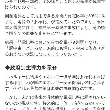
ルギー戦略を進め、その柱として原子力発電が位置付
けられたのです。
国産電源として活用できる原発の発電比率は30%に高
まり、電源の「多様化」が進んでいたのですが、東日
本大震災に伴う、福島第一原発の事故により、その後
全国全ての原発が止められています。
結果、発電比率において火力発電が９割弱となり、
「脱中東」どころか、以前にも増して中東に依存せざ
るおえない状況になってしまったのです。
◆政府は主導力を示せ
エネルギー供給源やエネルギー供給国は多様化すれば
するほど、わが国のエネルギー安全保障は強化されま
す。今やれる最善の策は原発の再稼働なのです。
しかし、未だに将来の具体的な電源比率は示されてい
ないのが現状です。将来的に「何」が起きるかわかり
ません。そうした非常時を想定し、エネルギー安全保