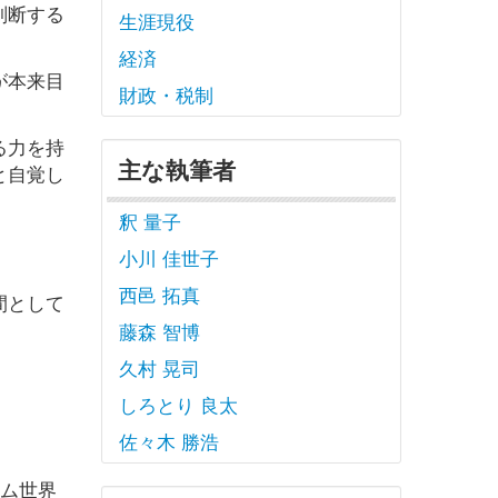
判断する
生涯現役
経済
が本来目
財政・税制
る力を持
主な執筆者
と自覚し
釈 量子
小川 佳世子
西邑 拓真
間として
藤森 智博
久村 晃司
しろとり 良太
佐々木 勝浩
。
ラム世界