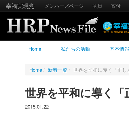
幸福実現党
メンバーズページ
党員
寄付
Home
私たちの活動
基本情
Home
/
新着一覧
/
世界を平和に導く「正し
世界を平和に導く「
2015.01.22