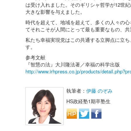
は受け入れました。そのギリシャ哲学が12世
大きな影響を与えました。
時代を超えて、地域を超えて、多くの人々の心
てそれこそが人間にとって最も重要なもの、共
私たち幸福実現党はこの共通する立脚点に立ち
す。
参考文献
『智慧の法』大川隆法著／幸福の科学出版
http://www.irhpress.co.jp/products/detail.php?p
執筆者：
伊藤 のぞみ
HS政経塾1期卒塾生