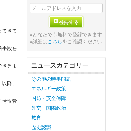
登録する
出てきて
※どなたでも無料で登録できます
※詳細は
こちら
をご確認ください
信手段を
ニュースカテゴリー
できるよ
その他の時事問題
」以降、
エネルギー政策
国防・安全保障
る情報管
外交・国際政治
教育
歴史認識