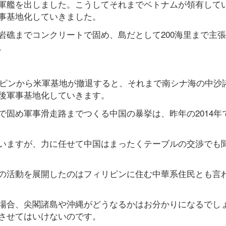
軍艦を出しました。こうしてそれまでベトナムが領有して
事基地化していきました。
岩礁までコンクリートで固め、島だとして200海里まで主
。
リピンから米軍基地が撤退すると、それまで南シナ海の中沙
後軍事基地化していきます。
固め軍事滑走路までつくる中国の暴挙は、昨年の2014年
いますが、力に任せて中国はまったくテーブルの交渉でも
の活動を展開したのはフィリピンに住む中華系住民とも言
場合、尖閣諸島や沖縄がどうなるかはお分かりになるでし
させてはいけないのです。