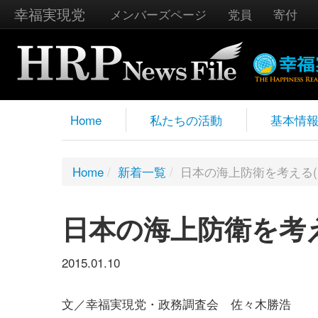
幸福実現党
メンバーズページ
党員
寄付
Home
私たちの活動
基本情
Home
/
新着一覧
/
日本の海上防衛を考える(
日本の海上防衛を考え
2015.01.10
文／幸福実現党・政務調査会 佐々木勝浩