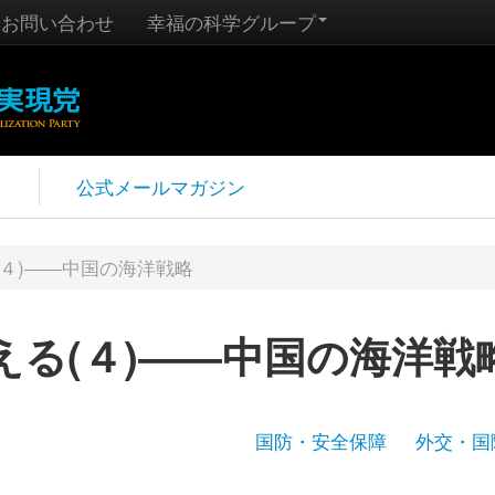
お問い合わせ
幸福の科学グループ
報
公式メールマガジン
４)――中国の海洋戦略
る(４)――中国の海洋戦
国防・安全保障
外交・国