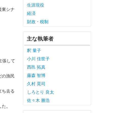
生涯現役
後東シナ
経済
財政・税制
主な執筆者
釈 量子
小川 佳世子
主張して
西邑 拓真
藤森 智博
だの漁民
久村 晃司
立ち去る
しろとり 良太
佐々木 勝浩
した。