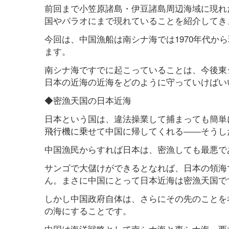
前回まで小笠原諸島・伊豆諸島周辺海域に現れ
国やパラオにまで現れていることを紹介してき
今回は、中国漁船は南シナ海では1970年代か
ます。
南シナ海ですでに起こっていることは、今後東
日本の近海の近海をどのように守っていけばい
◆密漁天国の日本近海
日本という国は、違法操業して捕まっても簡単
飛行機に乗せて中国に帰してくれる――そうし
中国漁民からすれば日本は、密漁しても最悪で
サンゴで大儲けができるとなれば、日本の領海
ん。まさに中国にとって日本近海は密漁天国で
しかし中国政府自体は、さらにその先のことを
の海にすることです。
中国は海洋戦略として南シナ海と東シナ海、西太