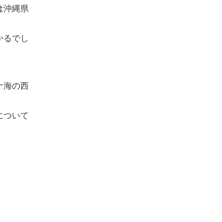
は沖縄県
かるでし
ナ海の西
について