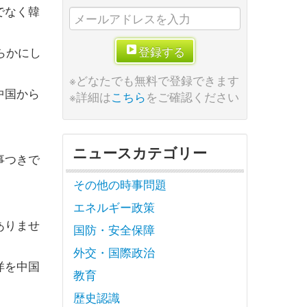
でなく韓
登録する
らかにし
※どなたでも無料で登録できます
中国から
※詳細は
こちら
をご確認ください
ニュースカテゴリー
事つきで
その他の時事問題
エネルギー政策
ありませ
国防・安全保障
外交・国際政治
洋を中国
教育
歴史認識
。