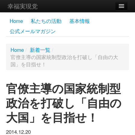
幸福実現党
メンバーズページ
Home
私たちの活動
基本情報
公式メールマガジン
党員
寄付
Home
/
新着一覧
/
官僚主導の国家統制型政治を打破し「自由の大
お問い合わせ
国」を目指せ！
幸福の科学グループ
官僚主導の国家統制型
政治を打破し「自由の
大国」を目指せ！
2014.12.20