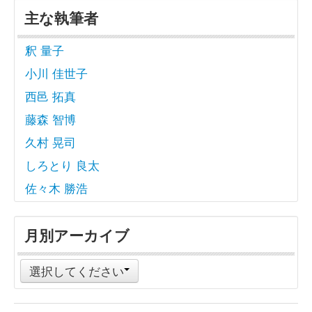
主な執筆者
釈 量子
小川 佳世子
西邑 拓真
藤森 智博
久村 晃司
しろとり 良太
佐々木 勝浩
月別アーカイブ
選択してください