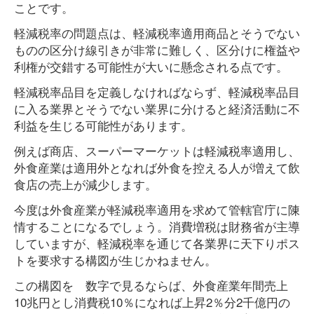
ことです。
軽減税率の問題点は、軽減税率適用商品とそうでない
ものの区分け線引きが非常に難しく、区分けに権益や
利権が交錯する可能性が大いに懸念される点です。
軽減税率品目を定義しなければならず、軽減税率品目
に入る業界とそうでない業界に分けると経済活動に不
利益を生じる可能性があります。
例えば商店、スーパーマーケットは軽減税率適用し、
外食産業は適用外となれば外食を控える人が増えて飲
食店の売上が減少します。
今度は外食産業が軽減税率適用を求めて管轄官庁に陳
情することになるでしょう。消費増税は財務省が主導
していますが、軽減税率を通じて各業界に天下りポス
トを要求する構図が生じかねません。
この構図を 数字で見るならば、外食産業年間売上
10兆円とし消費税10％になれば上昇2％分2千億円の