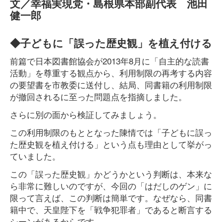
文／幸福実現党・島根県本部副代表 池田
健一郎
◆子どもに「誤った歴史観」を植え付ける
前篇で日本図書館協会が2013年8月に「自主的な読書
活動」を尊重する観点から、利用制限の再考する内容
の要望書を市教委に送付し、結局、同書籍の利用制限
が撤回されるに至った問題点を指摘しました。
さらに別の面から検証してみましょう。
この利用制限のもととなった陳情では「子どもに誤っ
た歴史観を植え付ける」という点も理由として挙がっ
ていました。
この「誤った歴史観」かどうかという判断は、本来な
ら非常に難しいのですが、今回の「はだしのゲン」に
限って言えば、この判断は簡単です。なぜなら、同書
籍中で、天皇陛下を「戦争犯罪者」であると断言する
シーンがあるからです。