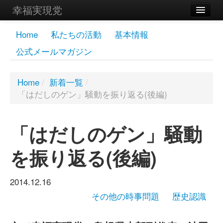
幸福実現党
メンバーズページ
Home
私たちの活動
基本情報
公式メールマガジン
党員
寄付
Home
/
新着一覧
/
「はだしのゲン」騒動を振り返る(後編)
お問い合わせ
幸福の科学グループ
「はだしのゲン」騒動
を振り返る(後編)
2014.12.16
その他の時事問題
歴史認識