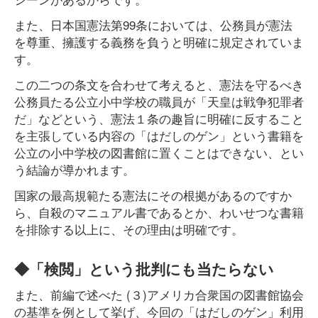
また、日本国憲法第99条においては、公務員が憲法
を尊重、擁護する義務を負うと明確に規定されていま
す。
この二つの条文を合わせて考えると、憲法を守るべき
公務員たる公立小中学校の職員が「天皇は戦争犯罪者
だ」などという、憲法１条の趣旨に明確に反すること
を主張している内容の「はだしのゲン」という書籍を
公立の小中学校の図書館に置くことはできない、とい
う結論が導かれます。
国家の最高規範たる憲法にその根拠があるのですか
ら、自殺のマニュアル書であるとか、わいせつな書籍
を排除する以上に、その理由は明確です。
◆「検閲」という批判にも当たらない
また、前編で述べた (３)アメリカ合衆国の図書館協会
の基準を例として挙げ、今回の「はだしのゲン」利用