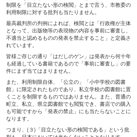
制限を「目立たない形の検閲」とまで言う、市教委の
利用制限に対する批判も当たりません。
最高裁判所の判例によれば、検閲とは「行政権が主体
となって、出版物等の表現物の内容を事前に審査し、
不適当と認めるものの発表を禁止すること」と定義さ
れています。
皆様ご存じの通り「はだしのゲン」は発表から何十年
も経過している書籍であるので「事前に審査し」の要
件にまず当てはまりません。
また、利用制限自体、「公立の」「小中学校の図書
館」に限定されたものであり、私立学校の図書館に置
くことを制限するものではありません。また、普通の
町立、私立、県立図書館でも閲覧でき、書店での購入
も可能ですから「発表の禁止」にも当たらないことに
なります。
つまり、(３)「目立たない形の検閲である」という批
判も、日本においては当たらないこととなります。