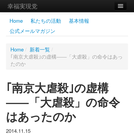
幸福実現党
メンバーズページ
Home
私たちの活動
基本情報
公式メールマガジン
党員
寄付
Home
/
新着一覧
/
｢南京大虐殺｣の虚構――「大虐殺」の命令はあっ
お問い合わせ
たのか
幸福の科学グループ
｢南京大虐殺｣の虚構
――「大虐殺」の命令
はあったのか
2014.11.15