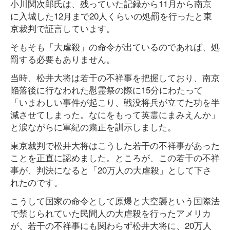
小川関次郎氏は、残っていた記録から11月から南京
に入城した12月まで20人くらいの処罰を行ったと東
京裁判で証言しています。
そもそも「大虐殺」の命令が出ているのであれば、処
罰する必要もありません。
当時、松井大将は若干の不祥事を把握しており、南京
陥落後に行なわれた慰霊祭の際に15分にわたって
「いまわしい事件が起こり、戦没将兵が立てた功を半
減させてしまった。なにをもって英霊にまみえんか」
と涙ながらに軍紀の粛正を訓示しました。
東京裁判で松井大将はこうした若干の不祥事があった
ことを正直に認めました。ところが、この若干の不祥
事が、判決になると「20万人の大虐殺」として下さ
れたのです。
こうして国家の命令として原爆と大空襲という国際法
で禁じられていた民間人の大虐殺を行ったアメリカ
が、若干の不祥事にも関わらず松井大将に、20万人