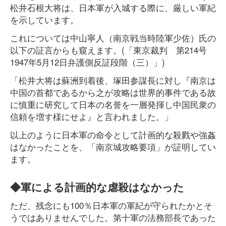
松井石根大将は、日本軍が入城する際に、厳しい軍紀
を示しています。
これについては中山寧人（南京戦当時陸軍少佐）氏の
以下の証言からも窺えます。(「東京裁判 第214号
1947年5月12日弁護側反証段階（三）」)
「松井大将は蘇洲到着後、塚田参謀長に対し『南京は
中国の首都であるから之が攻略は世界的事件である故
に慎重に研究して日本の名誉を一層発揮し中国民衆の
信頼を増す様にせよ』と言われました。」
以上のように日本軍の命令として計画的な殺戮や強姦
はなかったことを、「南京城攻略要項」が証明してい
ます。
◆軍による計画的な虐殺はなかった
ただ、残念にも100％日本軍の軍紀が守られたかとそ
うではありませんでした。第十軍の法務部長であった