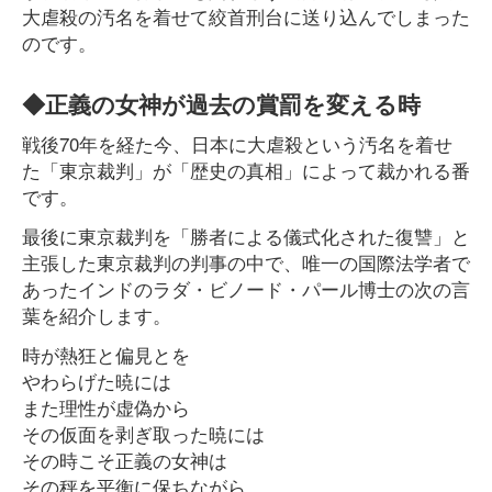
大虐殺の汚名を着せて絞首刑台に送り込んでしまった
のです。
◆正義の女神が過去の賞罰を変える時
戦後70年を経た今、日本に大虐殺という汚名を着せ
た「東京裁判」が「歴史の真相」によって裁かれる番
です。
最後に東京裁判を「勝者による儀式化された復讐」と
主張した東京裁判の判事の中で、唯一の国際法学者で
あったインドのラダ・ビノード・パール博士の次の言
葉を紹介します。
時が熱狂と偏見とを
やわらげた暁には
また理性が虚偽から
その仮面を剥ぎ取った暁には
その時こそ正義の女神は
その秤を平衡に保ちながら