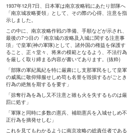
1937年12月7日、日本軍は南京攻略戦にあたり部隊へ
「南京城攻略要領」として、その際の心得、注意を指
示しました。
この中に、南京攻略作戦の準備、手順などが示され、
最後の7つ目の「南京城の攻略及入城に関する注意事
項」で皇軍(神の軍隊)として、諸外国の権益を保護す
ること、正々堂々、将来の模範となるよう、不法行為
を厳しく取り締まる内容が書いてあります。(抜粋)
「部隊の軍紀風紀を特に厳粛にし支那軍民をして皇軍
の威風に敬仰帰服せしめ苟も名誉を毀損するがごとき
行為の絶無を期するを要す」
「掠奪行為を為し又不注意と雖も火を失するものは厳
罰に処す」
「軍隊と同時に多数の憲兵、補助憲兵を入城せしめ不
正行為を摘発せしむ」
これを見てもわかるように南京攻略の総責任者である