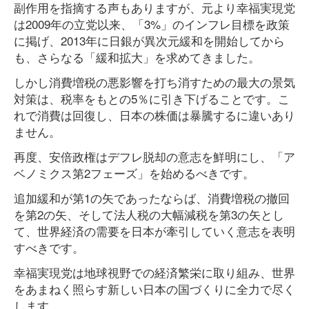
副作用を指摘する声もありますが、元より幸福実現党
は2009年の立党以来、「3%」のインフレ目標を政策
に掲げ、2013年に日銀が異次元緩和を開始してから
も、さらなる「緩和拡大」を求めてきました。
しかし消費増税の悪影響を打ち消すための最大の景気
対策は、税率をもとの5％に引き下げることです。こ
れで消費は回復し、日本の株価は暴騰するに違いあり
ません。
再度、安倍政権はデフレ脱却の意志を鮮明にし、「ア
ベノミクス第2フェーズ」を始めるべきです。
追加緩和が第1の矢であったならば、消費増税の撤回
を第2の矢、そして法人税の大幅減税を第3の矢とし
て、世界経済の需要を日本が牽引していく意志を表明
すべきです。
幸福実現党は地球視野での経済繁栄に取り組み、世界
をあまねく照らす新しい日本の国づくりに全力で尽く
します。