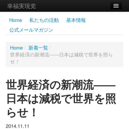
幸福実現党
メンバーズページ
Home
私たちの活動
基本情報
公式メールマガジン
党員
寄付
Home
/
新着一覧
/
世界経済の新潮流――日本は減税で世界を照ら
お問い合わせ
せ！
幸福の科学グループ
世界経済の新潮流――
日本は減税で世界を照
らせ！
2014.11.11