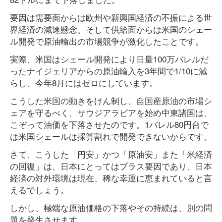
要因は需要面からは欧州や新興国経済の不振による世
界経済の減速懸念、そして供給面からは米国のシェー
ル開発で原油輸出の市場競争が激化したことです。
実際、米国はシェール開発により日量100万バレルだ
ったナイジェリアからの原油輸入を3年間で1/10に減
らし、今年8月にはゼロにしています。
こうした米国の動きをけん制し、自国産原油の市場シ
ェアを守るべく、サウジアラビアを始め中東諸国は、
こぞって油価を下落させたのです。1バレル80円台で
は米国シェールは採算割れで開発できないからです。
さて、こうした「円安」かつ「原油安」また「米経済
の回復」は、日本にとってはプラス要因であり、日本
経済の対外環境は現在、稀な幸運に恵まれていると言
えるでしょう。
しかし、極端な原油価格の下落やその持続は、別の問
題を発生させます。