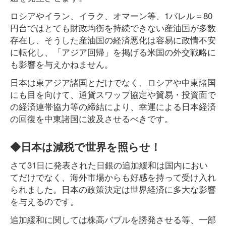
ロシアやイラン、イラク、オマーン等、1バレル＝80
円台ではとても財政均衡を持続できない産油国が多数
存在し、そうした産油国の経済悪化は容易に政情不安
に転化し、「アジア回帰」を掲げる米国の外交戦略に
も影響を与えかねません。
日本は東アジア諸国とだけでなく、ロシアや中東諸国
にも目を向けて、通貨スワップ協定や貿易・投資面で
の経済連帯協力等の締結により、幸運による日本経済
の回復を中東諸国に波及させるべきです。
◆日本は減税で世界を照らせ！
さて31日に発表された日銀の追加緩和は国内におい
てだけでなく、海外市場からも好感を持って受け入れ
られました。日本の政策決定は世界経済に多大な影響
を与えるのです。
追加緩和に関しては株高バブルを誘発させる等、一部