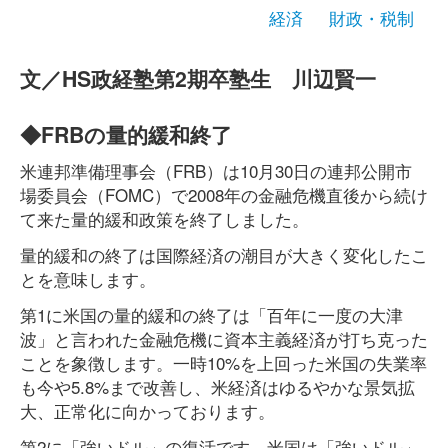
経済
財政・税制
文／HS政経塾第2期卒塾生 川辺賢一
◆FRBの量的緩和終了
米連邦準備理事会（FRB）は10月30日の連邦公開市
場委員会（FOMC）で2008年の金融危機直後から続け
て来た量的緩和政策を終了しました。
量的緩和の終了は国際経済の潮目が大きく変化したこ
とを意味します。
第1に米国の量的緩和の終了は「百年に一度の大津
波」と言われた金融危機に資本主義経済が打ち克った
ことを象徴します。一時10%を上回った米国の失業率
も今や5.8%まで改善し、米経済はゆるやかな景気拡
大、正常化に向かっております。
第2に「強いドル」の復活です。米国は「強いドル」