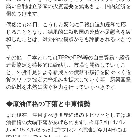
高い金利は企業家の投資需要を減退させ、国内経済を
傷めつけます。
偶然にも31日、こうした変化に日銀は追加緩和で応
じることとなり、結果的に新興国の外貨不足懸念を緩
和したことは、対外的な観点からも評価されるべきで
す。
その他、日本としてはTPPやEPA等の自由貿易・経済
連帯協定を積極的に締結し、市場を開放していくこ
と、外貨不足による新興国の債務不履行を防ぐべく通
貨スワップ協定の枠組みを拡大していく等、新興国発
の危機を未然に防ぐ努力を行っていくべきです。
◆原油価格の下落と中東情勢
また現在、注目すべき世界経済のトピックとしては原
油価格の大幅下落があげられます。今年7月に1バレ
ル＝115ドルだった北海ブレンド原油は今月4日には
82ドルにまで下落しました。