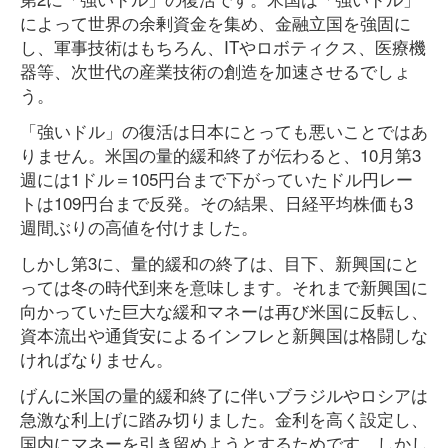
によって世界の余剰資金を集め、金融立国を強固に
し、軍事技術はもちろん、ITやロボティクス、医療機
器等、次世代の産業技術の創造を加速させるでしょ
う。
「強いドル」の復活は日本にとっても悪いことではあ
りません。米国の量的緩和終了が伝わると、10月第3
週には1ドル＝105円台まで下がっていたドル円レー
トは109円台まで反発。その結果、日経平均株価も3
週間ぶりの高値を付けました。
しかし第3に、量的緩和の終了は、目下、新興国にと
っては冬の時代到来を意味します。それまで新興国に
向かっていた巨大な緩和マネーは再び米国に反転し、
資本流出や通貨安によるインフレと新興国は格闘しな
ければなりません。
げんに米国の量的緩和終了に伴いブラジルやロシアは
急激な利上げに踏み切りました。金利を高く設定し、
国内にマネーを引き留めようとするためです。しかし