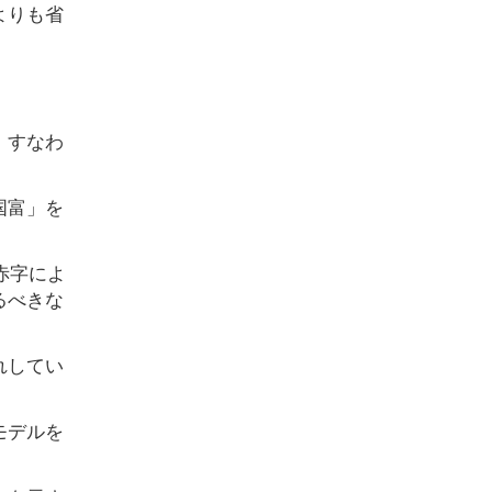
よりも省
、すなわ
国富」を
赤字によ
るべきな
れしてい
モデルを