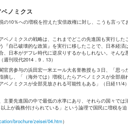
アベノミクス
税の10％への増税を控えた安倍政権に対し、こうも言って
アベノミクスの戦略は、これまでどこの先進国も実行した
う『自己破壊的な政策』を実行に移したことで、日本経済
合、日本がデフレ時代に逆戻りするかもしれない。そんな
刊現代2014．9．13）
閣官房参与の浜田宏一米エール大名誉教授も３日、「思っ
指摘し、「（海外では）増税したらアベノミクスが全部崩
ベノミクスが全部見放される可能性もある」（日経11/4
、主要先進国の中で最低の水準にあり、それらの国々では
5％以上が義務付けられている」という論理で国民に増税を迫
ication/brochure/zeisei/04.htm
）