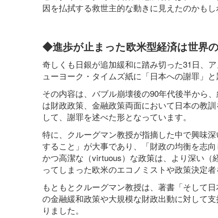
因を払拭する救世主的な動きに見えたのかもし
◆進歩が止まった欧米型経済は世界
奇しくも日銀が追加緩和に踏み切った31日、
ューヨーク・タイムズ紙に「日本への謝罪」と
その内容は、バブル崩壊後の90年代後半から
は財政政策、金融政策両面において日本の教訓
して、謝罪を述べた形となっています。
特に、クルーグマン教授が指摘した中で興味深
すること」が大事であり、「財政の均衡を志向し
かつ高潔な（virtuous）な政策は、より深
ってしまった欧米のエコノミストや政策決定者
もともとクルーグマン教授は、著書「そして日
の金融緩和政策や大規模な財政出動に対して支
りました。