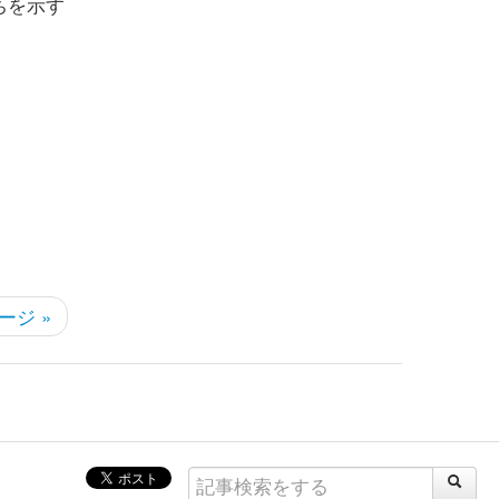
ちを示す
ージ »