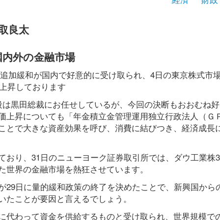
取良太
国内外の金融市場
模の追加緩和が国内で好意的に受け取られ、4日の東京株式市
で上昇しております
段は黒田総裁にお任せしているが、今回の決断もおおむね好
価上昇についても「年金積立金管理運用独立行政法人（Ｇ
ことで大きな資産効果を呼び、消費に結びつき、経済成長
おり、31日のニューヨーク証券取引所では、ダウ工業株3
た世界の金融市場を熱狂させています。
が29日に量的緩和政策の終了を決めたことで、新興国から
いたことが要因と言えるでしょう。
に代わって資金を供給するものと受け取られ、世界規模で