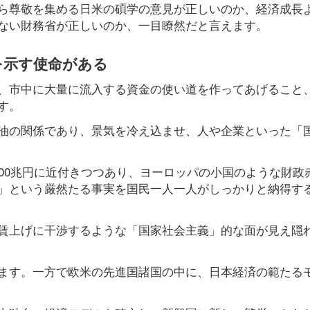
ら尊敬を集める日米の碩学の意見が正しいのか、経済成長
ない財務省が正しいのか、一目瞭然だと言えます。
を示す使命がある
、市中に大量に流入する資金の使い道を作ってあげること
す。
油の関係であり、景気を冷え込ませ、人や企業といった「
00兆円に近付きつつあり、ヨーロッパの小国のような財政
」という厳然たる事実を国民一人一人がしっかりと納得す
賃上げに干渉するような「国家社会主義」的な面が見え隠
ます。一方で欧米の先進国諸国の中に、日本経済の範たる