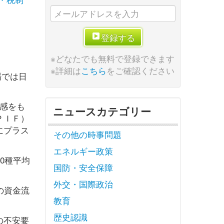
登録する
※どなたでも無料で登録できます
※詳細は
こちら
をご確認ください
場では日
感をも
ニュースカテゴリー
ＰＩＦ）
にプラス
その他の時事問題
エネルギー政策
0種平均
国防・安全保障
外交・国際政治
の資金流
教育
歴史認識
の不安要