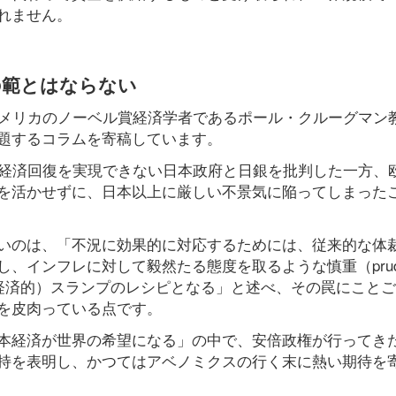
れません。
の範とはならない
アメリカのノーベル賞経済学者であるポール・クルーグマン
題するコラムを寄稿しています。
、経済回復を実現できない日本政府と日銀を批判した一方、
を活かせずに、日本以上に厳しい不景気に陥ってしまった
いのは、「不況に効果的に対応するためには、従来的な体
、インフレに対して毅然たる態度を取るような慎重（prude
い（経済的）スランプのレシピとなる」と述べ、その罠にこと
を皮肉っている点です。
本経済が世界の希望になる」の中で、安倍政権が行ってき
持を表明し、かつてはアベノミクスの行く末に熱い期待を