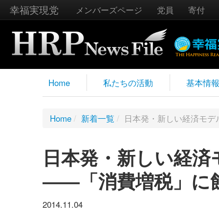
幸福実現党
メンバーズページ
党員
寄付
Home
私たちの活動
基本情
Home
/
新着一覧
/
日本発・新しい経済モデ
日本発・新しい経済
――「消費増税」に
2014.11.04