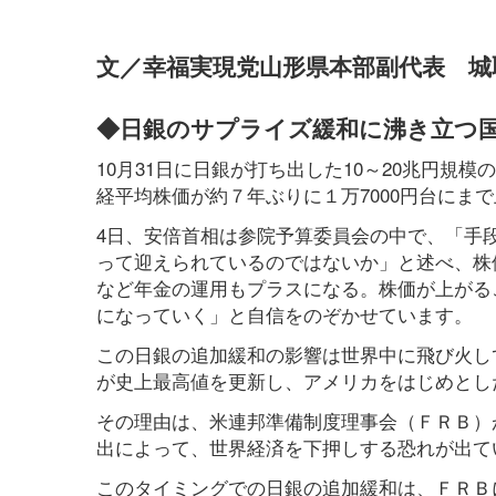
文／幸福実現党山形県本部副代表 城
◆日銀のサプライズ緩和に沸き立つ
10月31日に日銀が打ち出した10～20兆円規
経平均株価が約７年ぶりに１万7000円台にま
4日、安倍首相は参院予算委員会の中で、「手
って迎えられているのではないか」と述べ、株
など年金の運用もプラスになる。株価が上がる
になっていく」と自信をのぞかせています。
この日銀の追加緩和の影響は世界中に飛び火して
が史上最高値を更新し、アメリカをはじめとし
その理由は、米連邦準備制度理事会（ＦＲＢ）
出によって、世界経済を下押しする恐れが出て
このタイミングでの日銀の追加緩和は、ＦＲＢ