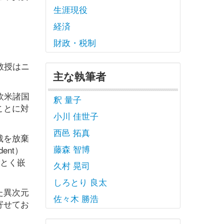
生涯現役
経済
財政・税制
教授はニ
主な執筆者
欧米諸国
釈 量子
ことに対
小川 佳世子
西邑 拓真
裁を放棄
藤森 智博
nt）
ごとく嵌
久村 晃司
しろとり 良太
た異次元
佐々木 勝浩
寄せてお