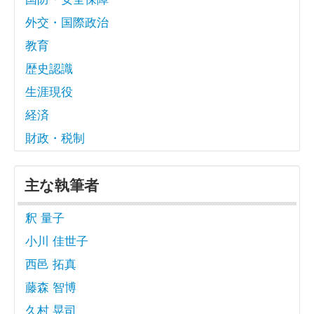
外交・国際政治
教育
歴史認識
生涯現役
経済
財政・税制
主な執筆者
釈 量子
小川 佳世子
西邑 拓真
藤森 智博
久村 晃司