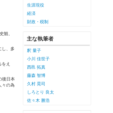
生涯現役
経済
財政・税制
史観、
主な執筆者
にし、多
釈 量子
小川 佳世子
るをえ
西邑 拓真
藤森 智博
の後日本
久村 晃司
人々の為
しろとり 良太
佐々木 勝浩