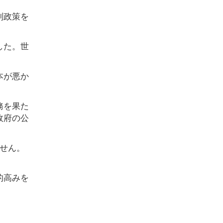
別政策を
した。世
本が悪か
務を果た
政府の公
せん。
的高みを