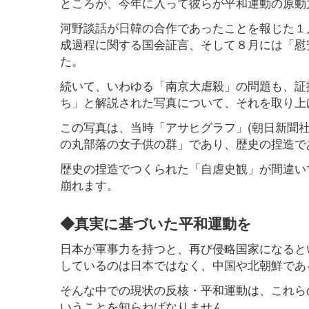
ところが、今年に入って彼らが平和運動の原動
河野談話が日韓の合作であったことを報じた１
成過程に関する国会証言、そして８月には「慰
た。
続いて、いわゆる「南京大虐殺」の問題も、証
ち」と解説された写真について、それを取り上げ
この写真は、当時「アサヒグラフ」(朝日新聞
の丸部落の女子供の群」であり、歴史の捏造で
歴史の捏造でつくられた「自虐史観」が間違い
崩れます。
◆真実に基づいた平和運動を
日本が軍事力を持つと、再び侵略国家になると
しているのは日本ではなく、中国や北朝鮮であ
そんな中での現状の反核・平和運動は、これら
いうことを知らねばなりません。