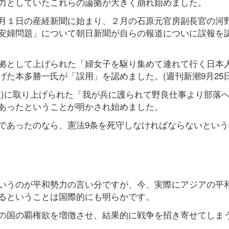
力としていたこれらの論拠が大きく崩れ始めました。
月１日の産経新聞に始まり、２月の石原元官房副長官の河
安婦問題」について朝日新聞が自らの報道についに誤報を
拠として上げられた「婦女子を駆り集めて連れて行く日本
た本多勝一氏が「誤用」を認めました。(週刊新潮9月25日
社)に取り上げられた「我が兵に護られて野良仕事より部落
あったということが明かされ始めました。
であったのなら、憲法9条を死守しなければならないという
いうのが平和勢力の言い分ですが、今、実際にアジアの平
るということは国際的にも明らかです。
の国の覇権欲を増徴させ、結果的に戦争を招き寄せてしま