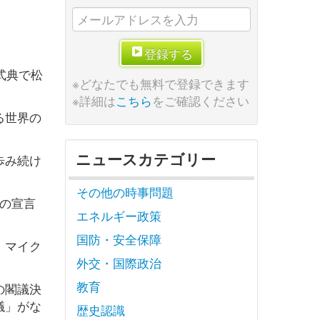
登録する
式典で松
※どなたでも無料で登録できます
※詳細は
こちら
をご確認ください
る世界の
ニュースカテゴリー
歩み続け
その他の時事問題
の宣言
エネルギー政策
国防・安全保障
、マイク
外交・国際政治
教育
の閣議決
議」がな
歴史認識