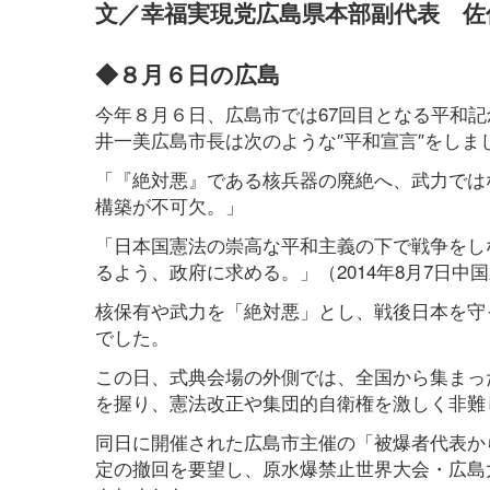
文／幸福実現党広島県本部副代表 佐
◆８月６日の広島
今年８月６日、広島市では67回目となる平和記
井一美広島市長は次のような″平和宣言″をしま
「『絶対悪』である核兵器の廃絶へ、武力では
構築が不可欠。」
「日本国憲法の崇高な平和主義の下で戦争をし
るよう、政府に求める。」（2014年8月7日中
核保有や武力を「絶対悪」とし、戦後日本を守
でした。
この日、式典会場の外側では、全国から集まっ
を握り、憲法改正や集団的自衛権を激しく非難
同日に開催された広島市主催の「被爆者代表か
定の撤回を要望し、原水爆禁止世界大会・広島