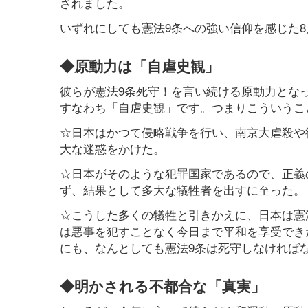
されました。
いずれにしても憲法9条への強い信仰を感じた8
◆原動力は「自虐史観」
彼らが憲法9条死守！を言い続ける原動力とな
すなわち「自虐史観」です。つまりこういうこ
☆日本はかつて侵略戦争を行い、南京大虐殺や
大な迷惑をかけた。
☆日本がそのような犯罪国家であるので、正義
ず、結果として多大な犠牲者を出すに至った。
☆こうした多くの犠牲と引きかえに、日本は憲
は悪事を犯すことなく今日まで平和を享受でき
にも、なんとしても憲法9条は死守しなければ
◆明かされる不都合な「真実」