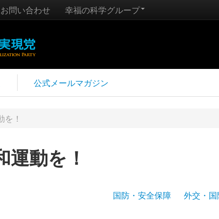
お問い合わせ
幸福の科学グループ
報
公式メールマガジン
動を！
和運動を！
国防・安全保障
外交・国