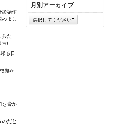
月別アーカイブ
野談話作
認めまし
選択してください
人兵た
号)
へ帰る日
根拠が
和を脅か
うのだと