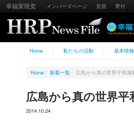
幸福実現党
メンバーズページ
党員
寄付
Home
私たちの活動
基本情
Home
/
新着一覧
/
広島から真の世界平和運
広島から真の世界平
2014.10.24