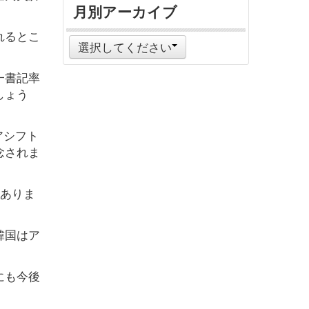
月別アーカイブ
れるとこ
選択してください
一書記率
しょう
アシフト
念されま
もありま
韓国はア
にも今後