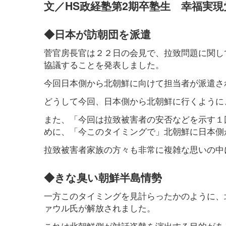
文／HS政経塾第2期卒塾生 幸福実
◆日本が訪朝団を派遣
菅官房長官は２２日の会見で、拉致問題に関して
協議することを発表しました。
今回日本側から北朝鮮に向けて担当者が派遣さ
どうして今回、日本側から北朝鮮に行くように
また、「今回は拉致被害者の安否などを示す１
めに、「今このタイミングで」北朝鮮に日本側
拉致被害者家族の方々も非常に複雑な思いの中
◆きな臭い朝鮮半島情勢
一方このタイミングを見計らったかのように、
ァウル氏が解放されました。
これは北朝鮮側が対話姿勢を演出する目的があ