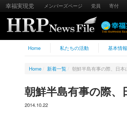
幸福実現党
メンバーズページ
党員
寄付
Home
私たちの活動
基本情
Home
/
新着一覧
/
朝鮮半島有事の際、日本
朝鮮半島有事の際、
2014.10.22