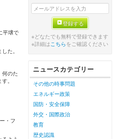
登録する
に平壌で
※どなたでも無料で登録できます
※詳細は
こちら
をご確認ください
ました。
ニュースカテゴリー
、何のた
ます。
その他の時事問題
エネルギー政策
国防・安全保障
外交・国際政治
ー・フ
教育
歴史認識
いるよう