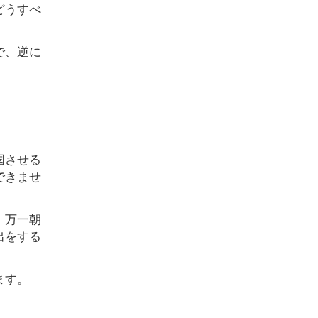
どうすべ
で、逆に
国させる
できませ
、万一朝
出をする
ます。