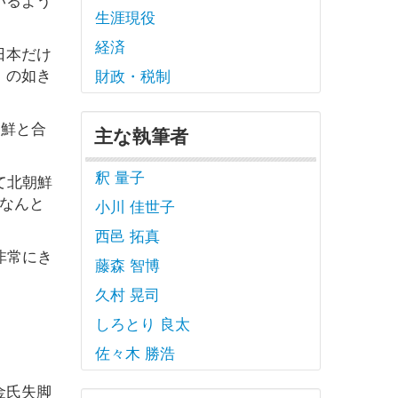
生涯現役
経済
日本だけ
」の如き
財政・税制
朝鮮と合
主な執筆者
釈 量子
て北朝鮮
なんと
小川 佳世子
西邑 拓真
非常にき
藤森 智博
久村 晃司
しろとり 良太
佐々木 勝浩
金氏失脚