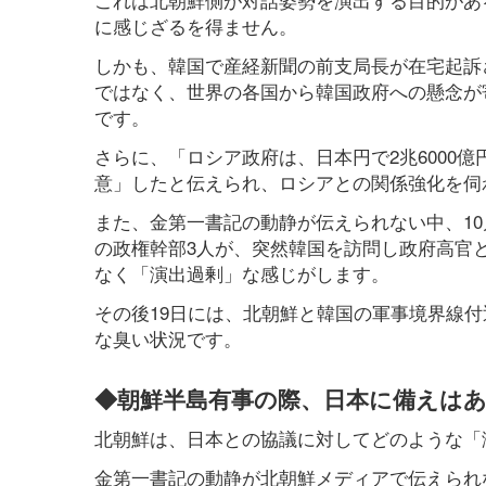
に感じざるを得ません。
しかも、韓国で産経新聞の前支局長が在宅起訴
ではなく、世界の各国から韓国政府への懸念が
です。
さらに、「ロシア政府は、日本円で2兆6000
意」したと伝えられ、ロシアとの関係強化を伺
また、金第一書記の動静が伝えられない中、1
の政権幹部3人が、突然韓国を訪問し政府高官
なく「演出過剰」な感じがします。
その後19日には、北朝鮮と韓国の軍事境界線
な臭い状況です。
◆朝鮮半島有事の際、日本に備えは
北朝鮮は、日本との協議に対してどのような「
金第一書記の動静が北朝鮮メディアで伝えられ