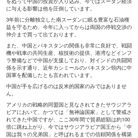
をぬって中国の投資が入り込み、今ではスーダン経済
に与える影響は他を圧倒しています。
3年前に分離独立した南スーダンに眠る豊富な石油権
益を守るため、今年に入ってからは両国の停戦交渉の
仲介まで買って出ております。
また、中国とパキスタンの関係も非常に良好で、戦闘
機や戦車の共同生産、核技術の提供、港湾などインフ
ラ整備などで中国が支援しており、対インドの共闘関
係を示す通り、近年カシミールのパキスタン領内に中
国軍を配備したとも言われています。
中国が手を広げるのは反米的国家のみではありませ
ん。
アメリカの戦略的同盟国と見なされてきたサウジアラ
ビアにおいて、かつては「無神論国家」として警戒さ
れてきた中国ですが、ここ30年間で貿易総額は約100
倍に跳ね上がり、今ではサウジアラビア国王から「中
国は我々の兄弟国」と呼ばれるまでの信頼関係を構築