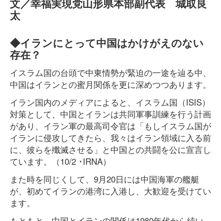
文／幸福実現党山形県本部副代表 城取良
太
◆イランにとって中国はかけがえのない
存在？
イスラム国の台頭で中東情勢が緊迫の一途を辿る中、
中国はイランとの蜜月関係を更に深めつつあります。
イラン国内のメディアによると、イスラム国（ISIS）
対策として、中国とイランは共同軍事訓練を行う計画
があり、イラン軍の最高司令官は「もしイスラム国が
イランに侵攻してきたら、我々はイラン領域に入る前
に、彼らを殲滅させる」と中国との共闘を公に宣言し
ています。（10/2 ･IRNA）
また時を同じくして、9月20日には中国海軍の艦艇
が、初めてイランの港湾に入港し、大歓迎を受けてい
ます。
もともと、中国とイランの関係は1980年代から続い