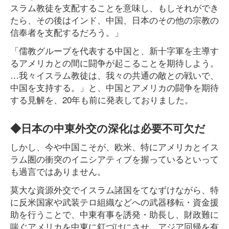
スラム教徒を支配することを意味し、もしそれができ
たら、その後はインド、中国、日本のその他の宗教の
信奉者を支配するだろう。」
「儒教グループを代表する中国と、新十字軍を主導す
るアメリカとの間に闘争が起こることを期待しよう。
…我々イスラム教徒は、我々の共通の敵との戦いで、
中国を支持する。」と、中国とアメリカの闘争を期待
する見解を、20年も前に発表しておりました。
◆日本の中東外交の深化は必要不可欠だ
しかし、今や中国こそが、欧米、特にアメリカとイス
ラム圏の衝突のイニシアティブを握っているといって
も過言ではありません。
莫大な資源外交でイスラム諸国をてなずけながら、特
に反米国家や武装テロ組織などへの武器移転・資金援
助を行うことで、中東有事を誘発・助長し、財政難に
喘ぐアメリカを中東に釘づけにさせ、アジア回帰を有