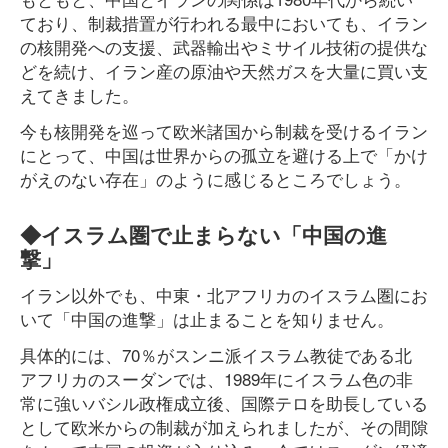
ており、制裁措置が行われる最中においても、イラン
の核開発への支援、武器輸出やミサイル技術の提供な
どを続け、イラン産の原油や天然ガスを大量に買い支
えてきました。
今も核開発を巡って欧米諸国から制裁を受けるイラン
にとって、中国は世界からの孤立を避ける上で「かけ
がえのない存在」のように感じるところでしょう。
◆イスラム圏で止まらない「中国の進
撃」
イラン以外でも、中東・北アフリカのイスラム圏にお
いて「中国の進撃」は止まることを知りません。
具体的には、70％がスンニ派イスラム教徒である北
アフリカのスーダンでは、1989年にイスラム色の非
常に強いバシル政権成立後、国際テロを助長している
として欧米からの制裁が加えられましたが、その間隙