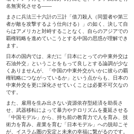
名無実化させる――
まさに兵法三十六計の三計「借刀殺人（同盟者や第三
者が敵を攻撃するよう仕向ける）」の如く、決して自
らはアメリカと対峙することなく、自らのアジアでの
覇権戦略を進めていこうとする中国の思惑が理解でき
ます。
日本の国内では、未だに「日本にとっての中東外交は
石油外交」ということをもって良しとする論調が少な
くありませんが、「中国の中東外交がいかに彼らの覇
権戦略につながっているか」という点からも、日本の
中東外交を更に深化させていくことは必要不可欠なの
です。
また、雇用を生み出さない資源依存型経済を助長さ
せ、武器移転によって暴力やテロリズムを蔓延させる
「中国モデル」から、持ち前の教育力で人を育み、技
術力を育み、産業を育む「日本モデル」への脱却こそ
が、イスラム圏の安定と未来の幸福に繋がるのです。