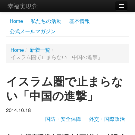
幸福実現党
メンバーズページ
Home
私たちの活動
基本情報
公式メールマガジン
党員
寄付
Home
/
新着一覧
/
イスラム圏で止まらない「中国の進撃」
お問い合わせ
幸福の科学グループ
イスラム圏で止まらな
い「中国の進撃」
2014.10.18
国防・安全保障
外交・国際政治