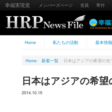
幸福実現党
メンバーズページ
党員
寄付
Home
私たちの活動
基本情
Home
/
新着一覧
/
日本はアジアの希望の光
日本はアジアの希望
2014.10.15