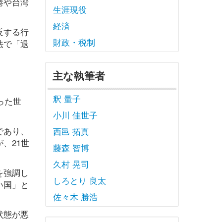
港や台湾
生涯現役
経済
反する行
財政・税制
法で「退
主な執筆者
釈 量子
った世
小川 佳世子
であり、
西邑 拓真
、21世
藤森 智博
久村 晃司
を強調し
しろとり 良太
い国」と
佐々木 勝浩
状態が悪