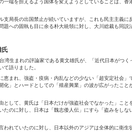
の一端を担えるよう国体を変えようとしていることは、香
ル支局長の出国禁止が続いていますが、これも民主主義に
問題への固執も目に余る朴大統領に対し、大川総裁も同説
雄氏
、台湾生まれの評論家である黄文雄氏が、「近代日本がつく
いて語りました。
に恵まれ、強盗・疫病・内乱などの少ない「超安定社会」
開化」とハードとしての「殖産興業」の波が広がったことが
由として、黄氏は「日本だけが強盗社会でなかった」こと
いたのに対し、日本は「魏志倭人伝」にすら「盗みをしな
言われていたのに対し、日本以外のアジアは全体的に衛生