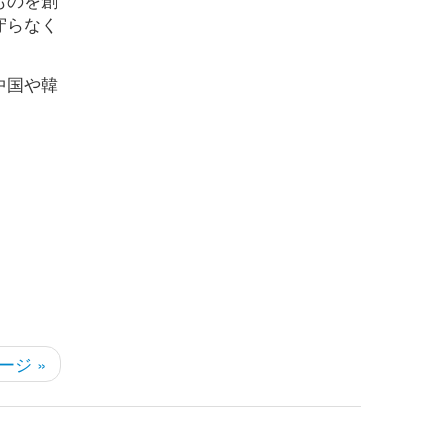
守らなく
中国や韓
ージ »