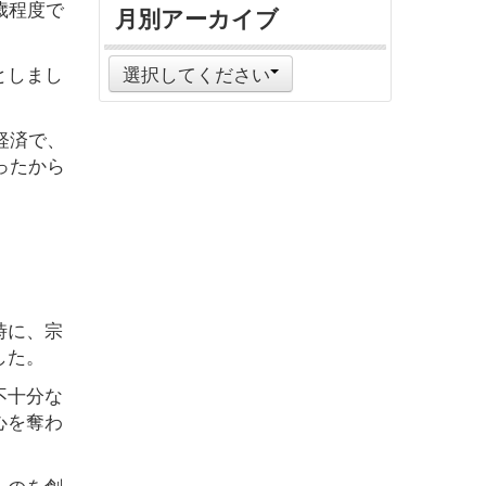
歳程度で
月別アーカイブ
としまし
選択してください
経済で、
ったから
。
時に、宗
した。
不十分な
心を奪わ
ものを創