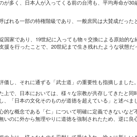
のが多く、日本人が入ってくる前の台湾も、平均寿命が30
呼ばれる一部の特権階級であり、一般庶民は大賛成だった
綻国家であり、19世紀に入っても物々交換による原始的な
支援を行ったことで、20世紀まで生き残れたような状態だ
評価し、それに通ずる「武士道」の重要性も指摘しました
た上で、日本においては、様々な宗教が共存してきたと同
し、「日本の文化そのものが道徳を超えている」と述べま
心的な概念である「仁」について明確に定義できないなど
無いのに外から無理やりに道徳を強制されたため、逆に良
観の上に、様々なものを忍耐して受け入れ、徐々に新しい