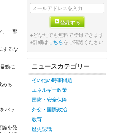
登録する
か、一部
※どなたでも無料で登録できます
※詳細は
こちら
をご確認ください
にするな
ニュースカテゴリー
模暴動に
その他の時事問題
求める
エネルギー政策
国防・安全保障
をバッ
外交・国際政治
教育
言論を発
歴史認識