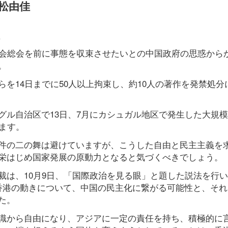
松由佳
員会総会を前に事態を収束させたいとの中国政府の思惑から
。
を14日までに50人以上拘束し、約10人の著作を発禁処分
グル自治区で13日、7月にカシュガル地区で発生した大規
ます。
件の二の舞は避けていますが、こうした自由と民主主義を
栄はじめ国家発展の原動力となると気づくべきでしょう。
裁は、10月9日、「国際政治を見る眼」と題した説法を行い
香港の動きについて、中国の民主化に繋がる可能性と、それ
た。
識から自由になり、アジアに一定の責任を持ち、積極的に