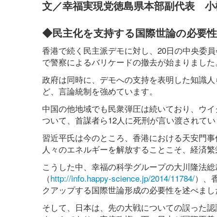
文／幸福実現党徳島県本部副代表 小
◆民主化を支持する国際世論の必要性
香港で続く民主派デモに対し、20日の中央委
で警察によるバリケードの撤去が始まりました
政府は同時に、デモへの支持を表明した知識人ら
ど、言論統制を強めています。
中国の他地域でも民衆弾圧は続いており、ウイ
ついて、首謀者ら12人に死刑が言い渡されてい
習近平氏は今のところ、香港における天安門事
人々のエネルギーを解放することこそ、経済繁
こうした中、幸福の科学グループの大川隆法総
（
http://info.happy-science.jp/2014/11784/
）、
クアップする国際世論形成の必要性を述べまし
そして、日本は、先の大戦についての誤った認