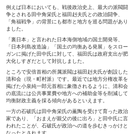
例えば日本においても、戦後政治史上、最大の派閥闘
争とされる田中角栄氏と福田赳夫氏との政治闘争、
「角福戦争」の背景にも都市と地方を巡る問題があり
ました。
「裏日本」と言われた日本海側地域の国土開発等、
「日本列島改造論」「国土の均衡ある発展」をスロー
ガンに掲げた田中氏に対して、福田氏は政府支出が肥
大化しすぎだとして対抗しました。
ところで安倍首相の所属派閥は福田赳夫氏が創設した
清和会（現・町村派）です。最近では地方分権改革を
掲げた小泉純一郎元首相に象徴されるように、清和会
の底流には公共事業費や地方への補助金等を削減して
均衡財政主義を採る傾向があるといえます。
一方の石破氏は田中角栄氏の薫陶を受けて育った政治
家であり、「おまえが親父の後に出ろ」と田中氏に言
われたことが、石破氏が政治への道を歩むきっかけと
なったとされます。