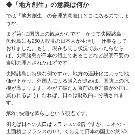
◆「地方創生」の意義は何か
では「地方創生」の合理的意義はどこにあるのでしょ
うか。
まず第1に国防上の観点からです。かつて尖閣諸島・
魚釣島にも250人程度の日本人が生活し、仕事をして
おりました。もし、現在も同じ状況であったらなら
ば、尖閣諸島が日本の領土であることなど説明不要の
自明の理とされたはずです。
尖閣諸島は特殊な例ですが、地方の過疎化によって地
価が下がり、外国人による購入が進めば、国防上の危
機が高まります。やがて破たん直前の地方債が外国に
買われるようになれば、日本は財政的に分断されま
す。
第2に快適な暮らしという観点です。
例えば日本の人口はフランスの2倍ですが、日本の国
土面積はフランスの1/2、くわえて日本の国土の約2/3