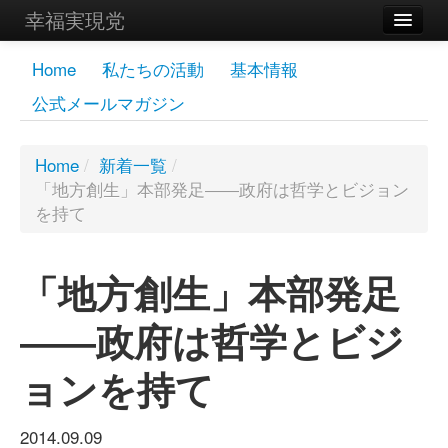
幸福実現党
メンバーズページ
Home
私たちの活動
基本情報
公式メールマガジン
党員
寄付
Home
/
新着一覧
/
「地方創生」本部発足――政府は哲学とビジョン
お問い合わせ
を持て
幸福の科学グループ
「地方創生」本部発足
――政府は哲学とビジ
ョンを持て
2014.09.09