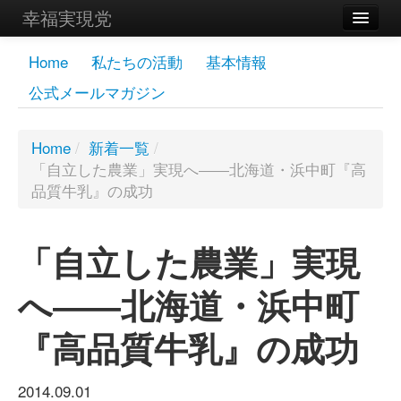
幸福実現党
メンバーズページ
Home
私たちの活動
基本情報
公式メールマガジン
党員
寄付
Home
/
新着一覧
/
「自立した農業」実現へ――北海道・浜中町『高
お問い合わせ
品質牛乳』の成功
幸福の科学グループ
「自立した農業」実現
へ――北海道・浜中町
『高品質牛乳』の成功
2014.09.01