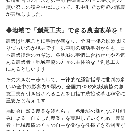
無い努力の積み重ねによって、浜中町では奇跡の酪農
が実現しました。
◆地域で「創意工夫」できる農協改革を！
農業は地域ごとに事情が異なり、全国一律の政策は取
りづらいのが現実です。浜中町の成功事例からも、日
本農業復活のカギは、各地域の事情に合わせたやる気
ある農業者・地域農協の方々の主体的な「創意工夫」
にあると思います。
その大きな一歩として、一律的な経営指導に批判の多
いJA全中の影響力を弱め、全国約700の地域農協の創
意工夫が引き出されることを目指す農協改革は非常に
重要だと考えます。
補助金に頼る農業を終わらせ、各地域の新たな取り組
みによる「自立した農業」を実現していくため、農業
者・地域農協の方々の自由な発想を発揮できる制度が