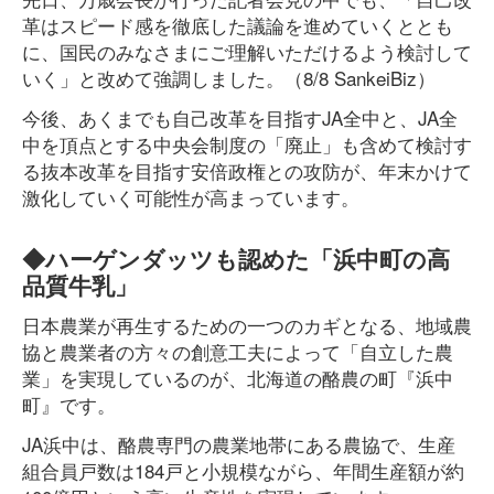
革はスピード感を徹底した議論を進めていくととも
に、国民のみなさまにご理解いただけるよう検討して
いく」と改めて強調しました。（8/8 SankeiBiz）
今後、あくまでも自己改革を目指すJA全中と、JA全
中を頂点とする中央会制度の「廃止」も含めて検討す
る抜本改革を目指す安倍政権との攻防が、年末かけて
激化していく可能性が高まっています。
◆ハーゲンダッツも認めた「浜中町の高
品質牛乳」
日本農業が再生するための一つのカギとなる、地域農
協と農業者の方々の創意工夫によって「自立した農
業」を実現しているのが、北海道の酪農の町『浜中
町』です。
JA浜中は、酪農専門の農業地帯にある農協で、生産
組合員戸数は184戸と小規模ながら、年間生産額が約