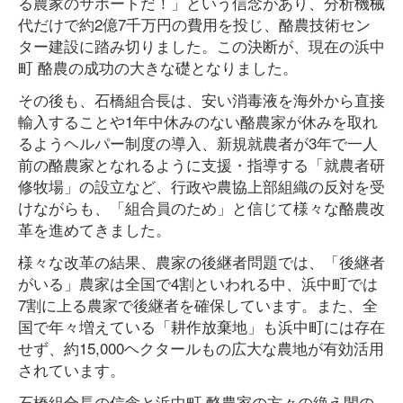
る農家のサポートだ！」という信念があり、分析機械
代だけで約2億7千万円の費用を投じ、酪農技術セン
ター建設に踏み切りました。この決断が、現在の浜中
町 酪農の成功の大きな礎となりました。
その後も、石橋組合長は、安い消毒液を海外から直接
輸入することや1年中休みのない酪農家が休みを取れ
るようヘルパー制度の導入、新規就農者が3年で一人
前の酪農家となれるように支援・指導する「就農者研
修牧場」の設立など、行政や農協上部組織の反対を受
けながらも、「組合員のため」と信じて様々な酪農改
革を進めてきました。
様々な改革の結果、農家の後継者問題では、「後継者
がいる」農家は全国で4割といわれる中、浜中町では
7割に上る農家で後継者を確保しています。また、全
国で年々増えている「耕作放棄地」も浜中町には存在
せず、約15,000ヘクタールもの広大な農地が有効活用
されています。
石橋組合長の信念と浜中町 酪農家の方々の絶え間の