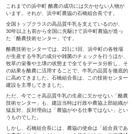
これまでの浜中町 酪農の成功には欠かせない人物が
います。それが、浜中町農協の石橋組合長です。
全国トップクラスの高品質牛乳を支えているのが、
30年以上も前から全国に先駆けて浜中町農協が造っ
た「酪農技術センター」です。
酪農技術センターでは、2日に1回、浜中町の各牧場
が生産する牛乳の成分や雑菌のチェックを行うほか、
牧草の栄養や土壌の状態まで全てをデータ分析し、そ
の結果を酪農に活用することで、牛乳の品質を徹底的
に高めてきました。石橋組合長は、この技術センター
建設を主導してきました。
ただ、今でこそ高品質牛乳の生産に欠かせない「酪農
技術センター」も、建設当時は行政や農協上部組織が
猛反対。反対理由は「農協がやる仕事ではない」とい
うものでした。
しかし、石橋組合長には、農協の使命は「組合員であ