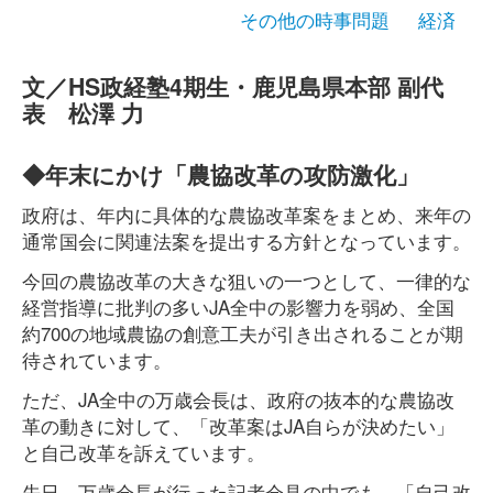
その他の時事問題
経済
文／HS政経塾4期生・鹿児島県本部 副代
表 松澤 力
◆年末にかけ「農協改革の攻防激化」
政府は、年内に具体的な農協改革案をまとめ、来年の
通常国会に関連法案を提出する方針となっています。
今回の農協改革の大きな狙いの一つとして、一律的な
経営指導に批判の多いJA全中の影響力を弱め、全国
約700の地域農協の創意工夫が引き出されることが期
待されています。
ただ、JA全中の万歳会長は、政府の抜本的な農協改
革の動きに対して、「改革案はJA自らが決めたい」
と自己改革を訴えています。
先日、万歳会長が行った記者会見の中でも、「自己改