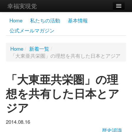
幸福実現党
メンバーズページ
Home
私たちの活動
基本情報
公式メールマガジン
党員
寄付
Home
/
新着一覧
/
「大東亜共栄圏」の理想を共有した日本とアジア
お問い合わせ
幸福の科学グループ
「大東亜共栄圏」の理
想を共有した日本とア
ジア
2014.08.16
歴史認識