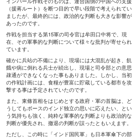
インパール作戦そのものは、連合国側の中国への支援
（援蒋ルート）を断つ目的で早い段階で考えられてい
ましたが、最終的には、政治的な判断も大きな影響が
あったのです。
作戦を担当する第15軍の司令官は牟田口中将で、現
在、その軍事的な判断について様々な批判が寄せられ
ています。
確かに兵站の不備により、現場には大混乱が起き、飢
餓や病に倒れる兵士が続出し、現場と司令部との意思
疎通ができなくなった事もありました。しかし、当初
の作戦計画には、食糧が豊富に貯蔵している都市を攻
撃する事は予定されていたのです。
また、東條首相をはじめとする政府・軍の首脳は、ど
うしてもボースのインド独立の思いに応えたい、とい
う気持ちも強く、純粋な軍事的な判断よりも政治的な
判断が優先され、撤退の判断が誤ったともいえます。
ただし、この時に「インド国民軍」も日本軍傘下の部