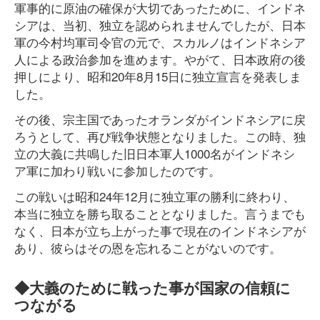
軍事的に原油の確保が大切であったために、インドネ
シアは、当初、独立を認められませんでしたが、日本
軍の今村均軍司令官の元で、スカルノはインドネシア
人による政治参加を進めます。やがて、日本政府の後
押しにより、昭和20年8月15日に独立宣言を発表しま
した。
その後、宗主国であったオランダがインドネシアに戻
ろうとして、再び戦争状態となりました。この時、独
立の大義に共鳴した旧日本軍人1000名がインドネシ
ア軍に加わり戦いに参加したのです。
この戦いは昭和24年12月に独立軍の勝利に終わり、
本当に独立を勝ち取ることとなりました。言うまでも
なく、日本が立ち上がった事で現在のインドネシアが
あり、彼らはその恩を忘れることがないのです。
◆大義のために戦った事が国家の信頼に
つながる