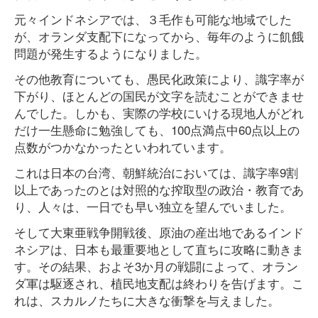
元々インドネシアでは、３毛作も可能な地域でした
が、オランダ支配下になってから、毎年のように飢餓
問題が発生するようになりました。
その他教育についても、愚民化政策により、識字率が
下がり、ほとんどの国民が文字を読むことができませ
んでした。しかも、実際の学校にいける現地人がどれ
だけ一生懸命に勉強しても、100点満点中60点以上の
点数がつかなかったといわれています。
これは日本の台湾、朝鮮統治においては、識字率9割
以上であったのとは対照的な搾取型の政治・教育であ
り、人々は、一日でも早い独立を望んでいました。
そして大東亜戦争開戦後、原油の産出地であるインド
ネシアは、日本も最重要地として直ちに攻略に動きま
す。その結果、およそ3か月の戦闘によって、オラン
ダ軍は駆逐され、植民地支配は終わりを告げます。こ
れは、スカルノたちに大きな衝撃を与えました。