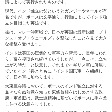
請によって実行されたものです。
現代、インド独立の父というとガンジーやネールが有
名ですが、ボースは文字通り、行動によってインド独
立を目指した英雄です。
彼は、マレー沖海戦で、日本が英国の最新鋭艦「プリ
ンス・オブ・ウェールズ」を撃沈したことを見て大き
な衝撃を受けます。
インドは英国の圧倒的な軍事力を背景に、長年にわた
り、富を搾取され続けていましたが、「今こそ、立ち
上がる時だ」と決意し、それまでイギリス軍に所属し
ていたインド兵とともに「インド国民軍」を組織し
て、日本軍に加わります。
大東亜会議において、ボースのインド独立に対する
並々ならぬ熱意を知った東條首相をはじめとする政
府・軍首脳は、武士道精神に基づいてボースに手を差
し伸べる決意をしました。