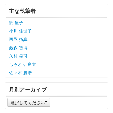
主な執筆者
釈 量子
小川 佳世子
西邑 拓真
藤森 智博
久村 晃司
しろとり 良太
佐々木 勝浩
月別アーカイブ
選択してください