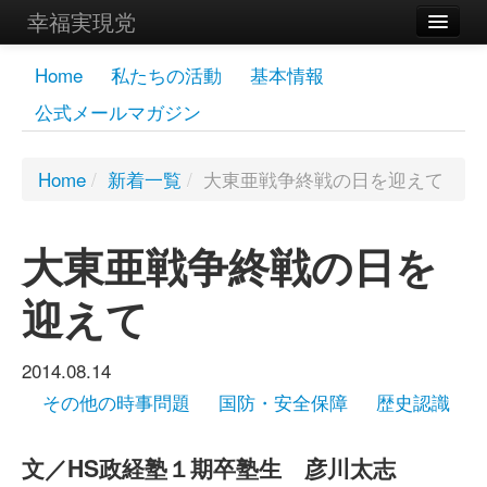
幸福実現党
メンバーズページ
Home
私たちの活動
基本情報
公式メールマガジン
党員
寄付
Home
/
新着一覧
/
大東亜戦争終戦の日を迎えて
お問い合わせ
大東亜戦争終戦の日を
幸福の科学グループ
迎えて
2014.08.14
その他の時事問題
国防・安全保障
歴史認識
文／HS政経塾１期卒塾生 彦川太志