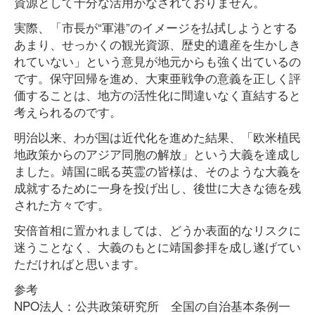
資源として十分な活用がなされておりません。
実際、「市長が“軍港”のイメージを払拭しようとする
あまり、せっかくの観光資源、歴史的遺産を生かしき
れていない」という意見が地元からも強く出ているの
です。保守回帰を進め、大東亜戦争の意義を正しく評
価することは、地方の活性化に間違いなく直結すると
考えられるのです。
明治以来、わが国は近代化を進めた結果、「欧米植民
地政策からのアジア同胞の解放」という大義を達成し
ました。靖国に眠る英霊の皆様は、そのような大義を
成就するために一身を投げ出し、後世に大きな徳を残
された方々です。
安倍首相に置かれましては、どうか表面的なリスクに
迷うことなく、大義のもとに靖国参拝を成し遂げてい
ただければと思います。
参考
NPO法人：公共政策研究所 全国の自治基本条例一