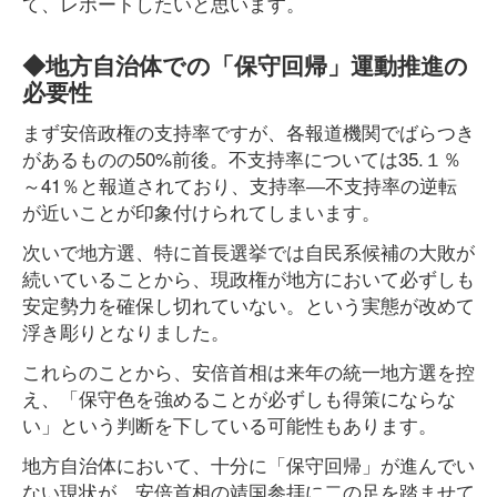
て、レポートしたいと思います。
◆地方自治体での「保守回帰」運動推進の
必要性
まず安倍政権の支持率ですが、各報道機関でばらつき
があるものの50%前後。不支持率については35.１％
～41％と報道されており、支持率―不支持率の逆転
が近いことが印象付けられてしまいます。
次いで地方選、特に首長選挙では自民系候補の大敗が
続いていることから、現政権が地方において必ずしも
安定勢力を確保し切れていない。という実態が改めて
浮き彫りとなりました。
これらのことから、安倍首相は来年の統一地方選を控
え、「保守色を強めることが必ずしも得策にならな
い」という判断を下している可能性もあります。
地方自治体において、十分に「保守回帰」が進んでい
ない現状が、安倍首相の靖国参拝に二の足を踏ませて