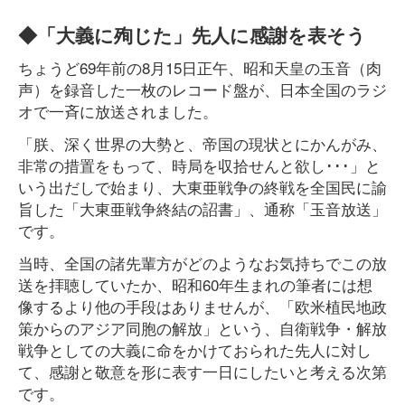
◆「大義に殉じた」先人に感謝を表そう
ちょうど69年前の8月15日正午、昭和天皇の玉音（肉
声）を録音した一枚のレコード盤が、日本全国のラジ
オで一斉に放送されました。
「朕、深く世界の大勢と、帝国の現状とにかんがみ、
非常の措置をもって、時局を収拾せんと欲し･･･」と
いう出だしで始まり、大東亜戦争の終戦を全国民に諭
旨した「大東亜戦争終結の詔書」、通称「玉音放送」
です。
当時、全国の諸先輩方がどのようなお気持ちでこの放
送を拝聴していたか、昭和60年生まれの筆者には想
像するより他の手段はありませんが、「欧米植民地政
策からのアジア同胞の解放」という、自衛戦争・解放
戦争としての大義に命をかけておられた先人に対し
て、感謝と敬意を形に表す一日にしたいと考える次第
です。