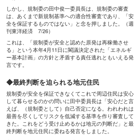
しかし、規制委の田中俊一委員長は、規制委の審査
は、あくまで新規制基準への適合性審査であり、「安
全を保証するものではない」と念を押しました。（週
刊東洋経済 7/26）
これは、「規制委が安全と認めた原発は再稼働させ
る」という本年4月11日に閣議決定された「エネルギ
ー基本計画」の方針と矛盾する責任逃れともいえる発
言です。
◆最終判断を迫られる地元住民
規制委が安全を保証できなくてこれで周辺住民は安心
して暮らせるのかの問いに田中委員長は「安心だと言
えば、（規制委として）自己否定になる。われわれは
最善を尽くしてリスクを低減する基準を作り審査して
きた。これをどう受け止めるかは地元の判断だ」と最
終判断を地元住民に委ねる発言をしました。