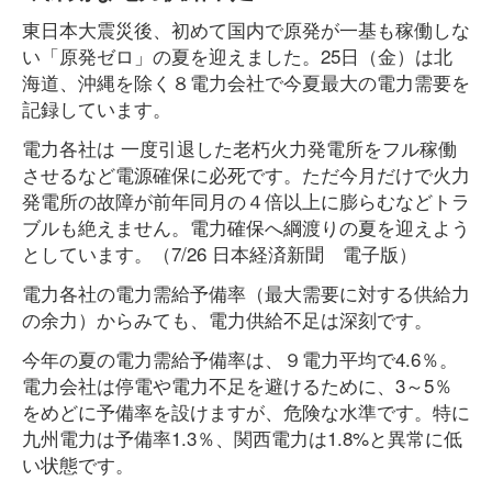
東日本大震災後、初めて国内で原発が一基も稼働しな
い「原発ゼロ」の夏を迎えました。25日（金）は北
海道、沖縄を除く８電力会社で今夏最大の電力需要を
記録しています。
電力各社は 一度引退した老朽火力発電所をフル稼働
させるなど電源確保に必死です。ただ今月だけで火力
発電所の故障が前年同月の４倍以上に膨らむなどトラ
ブルも絶えません。電力確保へ綱渡りの夏を迎えよう
としています。（7/26 日本経済新聞 電子版）
電力各社の電力需給予備率（最大需要に対する供給力
の余力）からみても、電力供給不足は深刻です。
今年の夏の電力需給予備率は、９電力平均で4.6％。
電力会社は停電や電力不足を避けるために、3～5％
をめどに予備率を設けますが、危険な水準です。特に
九州電力は予備率1.3％、関西電力は1.8%と異常に低
い状態です。