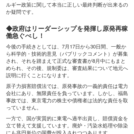
ルギー政策に関して本当に正しい最終判断が出来るの
か疑問です。
◆政府はリーダーシップを発揮し原発再稼
働急ぐべし！
今後の手続きとしては、7月17日から30日間、一般か
ら科学的・技術的意見（パブリックコメント）が募集
され、それを踏まえて正式な審査書が8月中にもまと
められ、その後、規制委は、審査結果について地元へ
説明に行くことになります。
原子力損害賠償法では、原発事故の一義的責任は電力
会社にあり、無限責任を負っています。しかし、福島
事故では、東京電力の株主や債権者は法的な責任を取
っていません。
一方で、国が実質的に東電へ過半出資し、賠償資金を
立て替えて支援しています。廃炉・汚染水処理や除染
にも兆円単位の国費が投入されつつあります。