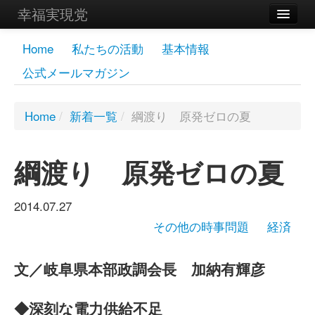
幸福実現党
メンバーズページ
Home
私たちの活動
基本情報
公式メールマガジン
党員
寄付
Home
/
新着一覧
/
綱渡り 原発ゼロの夏
お問い合わせ
綱渡り 原発ゼロの夏
幸福の科学グループ
2014.07.27
その他の時事問題
経済
文／岐阜県本部政調会長 加納有輝彦
◆深刻な電力供給不足