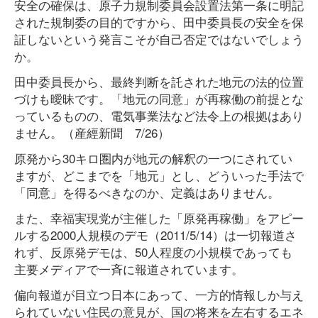
安全の確保は、原子力規制委員会設置法第一条に明記
された規制委の目的ですから、田中委員長の安全を保
証しないという発言こそが自己否定ではないでしょう
か。
田中委員長から、最終判断を託された地元の法的位置
づけも曖昧です。「地元の同意」が再稼働の前提とな
っているものの、電気事業法など法令上の根拠はあり
ません。（産經新聞 7/26）
原発から30キロ圏内が地元の解釈の一つにされてい
ますが、どこまでを「地元」とし、どういった手法で
「同意」を得るべきなのか、定義はありません。
また、幸福実現党が主催した「原発再稼働」をアピー
ルする2000人規模のデモ（2011/5/14）は一切報道さ
れず、反原発デモは、50人程度の小規模であっても
主要メディアで一斉に報道されています。
偏向報道が目立つ日本にあって、一方的情報しか与え
られていない住民の意見が、国の将来を左右するエネ