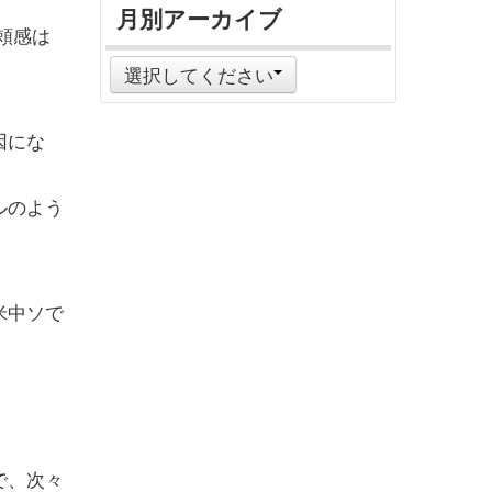
月別アーカイブ
頼感は
選択してください
因にな
ルのよう
米中ソで
で、次々