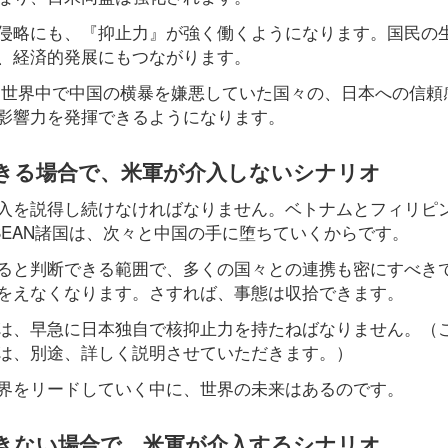
侵略にも、『抑止力』が強く働くようになります。国民の
、経済的発展にもつながります。
ど、世界中で中国の横暴を嫌悪していた国々の、日本への信頼
影響力を発揮できるようになります。
できる場合で、米軍が介入しないシナリオ
入を説得し続けなければなりません。ベトナムとフィリピ
EAN諸国は、次々と中国の手に堕ちていくからです。
ると判断できる範囲で、多くの国々との連携も密にすべき
をえなくなります。さすれば、事態は収拾できます。
は、早急に日本独自で核抑止力を持たねばなりません。（
は、別途、詳しく説明させていただきます。）
界をリードしていく中に、世界の未来はあるのです。
できない場合で、米軍が介入するシナリオ