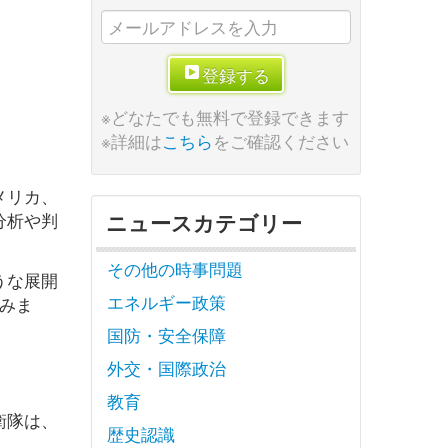
登録する
※どなたでも無料で登録できます
※詳細は
こちら
をご確認ください
メリカ、
分析や判
ニュースカテゴリー
その他の時事問題
うな展開
エネルギー政策
みま
国防・安全保障
外交・国際政治
教育
衛隊は、
歴史認識