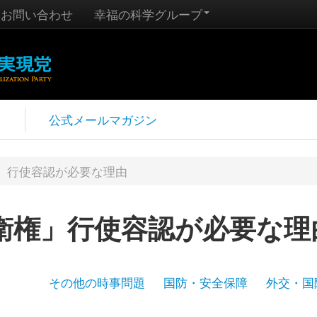
お問い合わせ
幸福の科学グループ
報
公式メールマガジン
」行使容認が必要な理由
衛権」行使容認が必要な理
その他の時事問題
国防・安全保障
外交・国