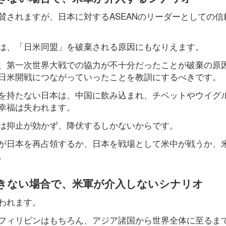
賛されますが、日本に対するASEANのリーダーとしての信
は、「日米同盟」を破棄される原因にもなりえます。
、第一次世界大戦での協力が不十分だったことが破棄の原
日米開戦につながっていったことを教訓にするべきです。
を持たない日本は、中国に飲み込まれ、チベットやウイグ
幸福は失われます。
は抑止が効かず、降伏するしかないからです。
が日本を再占領するか、日本を戦場として米中が戦うか、
。
できない場合で、米軍が介入しないシナリオ
われます。
フィリピンはもちろん、アジア諸国から世界全体に至るま