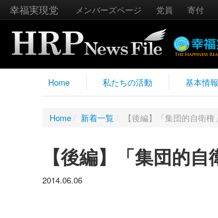
幸福実現党
メンバーズページ
党員
寄付
Home
私たちの活動
基本情
Home
/
新着一覧
/
【後編】「集団的自衛権
【後編】「集団的自
2014.06.06