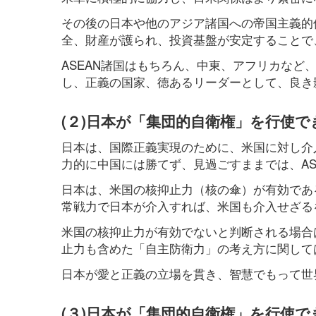
その後の日本や他のアジア諸国への帝国主義的
全、財産が護られ、投資基盤が安定することで
ASEAN諸国はもちろん、中東、アフリカな
し、正義の国家、徳あるリーダーとして、良き
(２)日本が「集団的自衛権」を行使
日本は、国際正義実現のために、米国に対し介
力的に中国には勝てず、見過ごすままでは、AS
日本は、米国の核抑止力（核の傘）が有効であ
常戦力で日本が介入すれば、米国も介入せざる
米国の核抑止力が有効でないと判断される場合
止力も含めた「自主防衛力」の考え方に関して
日本が愛と正義の立場を貫き、智慧でもって世
(３)日本が「集団的自衛権」を行使