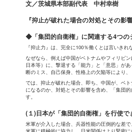
文／茨城県本部副代表 中村幸樹
『抑止が破れた場合の対処とその影
◆「集団的自衛権」に関連する4つの
『抑止力』は、完全に100％働くとは言いきれ
なぜなら、例えば中国がベトナムやフィリピン
日本等）に、撃退する「能力」と「意思」があ
断のミス、自己保身、性格上の欠陥等により、
では、抑止が破れた場合、即ち、中国が、ベト
になるのか、対処とその影響を含め、「集団的
す。
(１)日本が「集団的自衛権」を行使
米軍が介入した場合、兵器性能の圧倒的な差で
米軍に積極的に協力し、日米関係はより緊密に