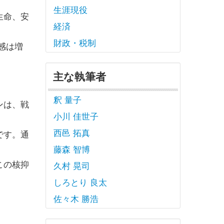
生涯現役
生命、安
経済
財政・税制
感は増
主な執筆者
釈 量子
ンは、戦
小川 佳世子
西邑 拓真
です。通
藤森 智博
この核抑
久村 晃司
しろとり 良太
佐々木 勝浩