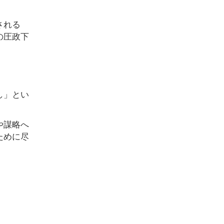
される
の圧政下
し」とい
や謀略へ
ために尽