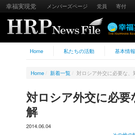
幸福実現党
メンバーズページ
党員
寄付
Home
私たちの活動
基本情
Home
/
新着一覧
/
対ロシア外交に必要な、
対ロシア外交に必要
解
2014.06.04
その他の