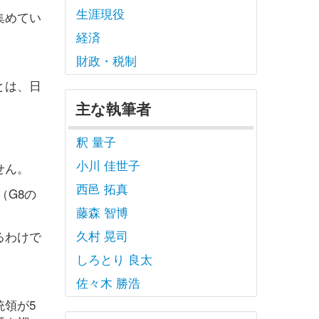
生涯現役
集めてい
経済
財政・税制
とは、日
主な執筆者
釈 量子
小川 佳世子
せん。
西邑 拓真
（G8の
藤森 智博
久村 晃司
るわけで
しろとり 良太
佐々木 勝浩
領が5