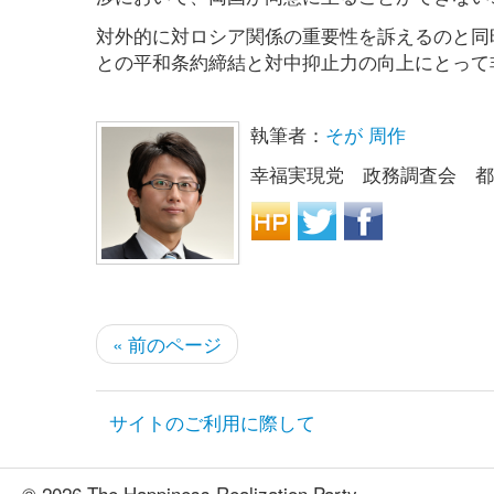
対外的に対ロシア関係の重要性を訴えるのと同
との平和条約締結と対中抑止力の向上にとって
執筆者：
そが 周作
幸福実現党 政務調査会 都
« 前のページ
サイトのご利用に際して
© 2026 The Happiness Realization Party