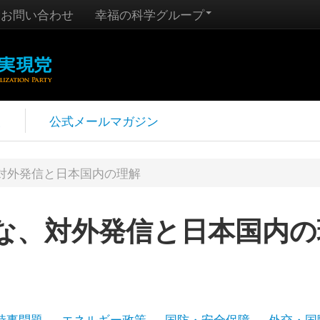
お問い合わせ
幸福の科学グループ
報
公式メールマガジン
対外発信と日本国内の理解
な、対外発信と日本国内の
時事問題
エネルギー政策
国防・安全保障
外交・国