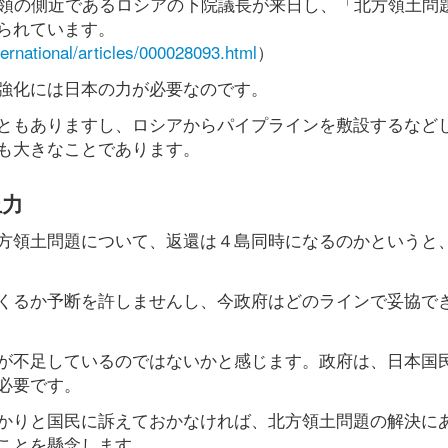
統領の側近であるロシアの下院議長が来日し、「北方領土問
られています。
ternational/articles/000028093.html
）
強化には日本の力が必要なのです。
ともありますし、ロシアからパイプラインを敷設するなど
も大きなことであります。
止力
方領土問題について、返還は４島同時になるのかというと
くるか予断を許しませんし、今政府はどのラインで妥協で
が不足しているのではないかと感じます。政府は、日本国
必要です。
かりと国民に訴えておかなければ、北方領土問題の解決に
ことを懸念します。