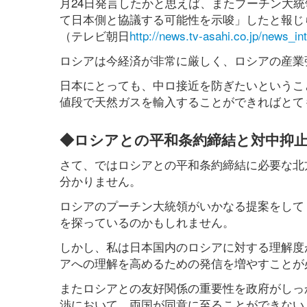
月24日発言したかと思えば、またプーチン大
て日本側と協議する可能性を示唆」したと報じ
（テレビ朝日
http://news.tv-asahi.co.jp/news_in
ロシアは今経済が非常に厳しく、ロシアの産業
日本にとっても、中ロ接近を防ぎたいというこ
値段で天然ガスを輸入することができればとて
◆ロシアとの平和条約締結と対中抑
さて、ではロシアとの平和条約締結に必要な北
分かりません。
ロシアのプーチン大統領がいかなる提案をして
を探っているのかもしれません。
しかし、私は日本国内のロシアに対する理解度
アへの理解を高めるための発信を増やすことが
またロシアとの友好関係の重要性を政府がしっ
渉において、両国が同意に至ることができない