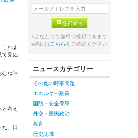
登録する
※どなたでも無料で登録できます
※詳細は
こちら
をご確認ください
、これま
見て見ぬ
ニュースカテゴリー
おむね評
その他の時事問題
エネルギー政策
国防・安全保障
ると考え
外交・国際政治
教育
また、日
歴史認識