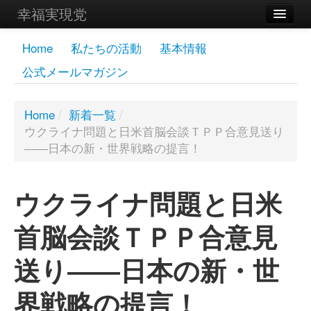
幸福実現党
メンバーズページ
Home
私たちの活動
基本情報
公式メールマガジン
党員
寄付
Home
/
新着一覧
/
ウクライナ問題と日米首脳会談ＴＰＰ合意見送り
お問い合わせ
――日本の新・世界戦略の提言！
幸福の科学グループ
ウクライナ問題と日米
首脳会談ＴＰＰ合意見
送り――日本の新・世
界戦略の提言！