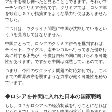
アが手を差し伸べたと見ることもできます。それがプ
ーチンのクリミア併合です。クリミアでは、ロシア軍
を歓迎しＧ７が指摘するような暴力行使はありません
でした。
二つ目は、ウクライナ問題に中国が沈黙しているとい
う点を見逃してはなりません。
中国にとって、ロシアのクリミア併合を批判すれば、
チベット、ウイグル、南モンゴルへ行ってきた侵略行
為に対する矛先が、今度は自分の国に向けられる可能
性があります。ですから中国は沈黙しているのです。
つまり、今回のウクライナ問題の対応如何では、これ
までの世界秩序を覆すような力学が働く可能性を秘め
ています。
◆ロシアを仲間に入れた日本の国家戦略
もし、Ｇ７がロシアへの経済制裁を行うことになれば
どうなるでしょう。ロシアと中国が接近し手を組む可