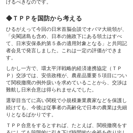
げるべきなのです。
◆ＴＰＰを国防から考える
ひるがえって今回の日米首脳会談でオバマ大統領が、
「尖閣諸島も含め、日本の施政下にある領土はすべ
て、日米安保条約第５条の適用対象となる」と共同記
者会見で発言しました。これは一定の評価ができま
す。
しかし一方で、環太平洋戦略的経済連携協定（ＴＰ
Ｐ）交渉では、安倍政権が、農産品重要５項目につい
て関税撤廃の例外扱いを求めていることから、交渉は
難航し日米合意は得られませんでした。
選挙目当てに高い関税で小規模兼業農家などを保護し
続けても、今後は従事者の高齢化で日本の農業は先細
りとなるばかりです。
ＴＰＰ合意をするとすれば、たとえば、関税撤廃をす
るにしても段階的に引き下げ時間的な余裕を作り出し