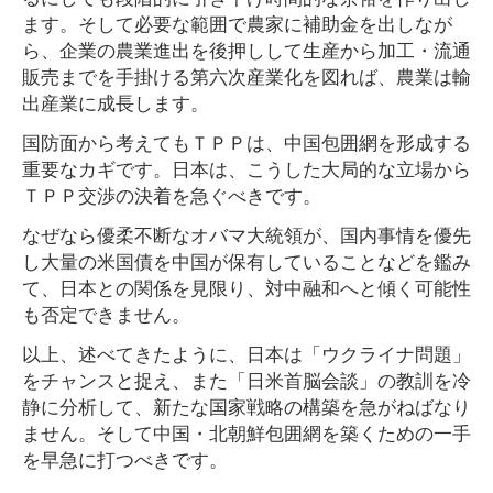
ます。そして必要な範囲で農家に補助金を出しなが
ら、企業の農業進出を後押しして生産から加工・流通
販売までを手掛ける第六次産業化を図れば、農業は輸
出産業に成長します。
国防面から考えてもＴＰＰは、中国包囲網を形成する
重要なカギです。日本は、こうした大局的な立場から
ＴＰＰ交渉の決着を急ぐべきです。
なぜなら優柔不断なオバマ大統領が、国内事情を優先
し大量の米国債を中国が保有していることなどを鑑み
て、日本との関係を見限り、対中融和へと傾く可能性
も否定できません。
以上、述べてきたように、日本は「ウクライナ問題」
をチャンスと捉え、また「日米首脳会談」の教訓を冷
静に分析して、新たな国家戦略の構築を急がねばなり
ません。そして中国・北朝鮮包囲網を築くための一手
を早急に打つべきです。