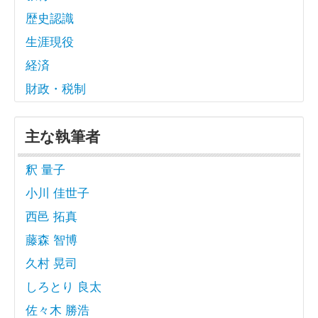
歴史認識
生涯現役
経済
財政・税制
主な執筆者
釈 量子
小川 佳世子
西邑 拓真
藤森 智博
久村 晃司
しろとり 良太
佐々木 勝浩