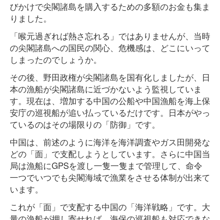
びかけで尖閣諸島を購入するための多額のお金も集ま
りました。
「喉元過ぎれば熱さ忘れる」ではありませんが、当時
の尖閣諸島への国民の関心、危機感は、どこにいって
しまったのでしょうか。
その後、野田政権が尖閣諸島を国有化しましたが、日
本の漁船が尖閣諸島に近づかないよう監視していま
す。現在は、増加する中国の公船や中国漁船を海上保
安庁の巡視船が追い払っているだけです。日本がやっ
ているのはその場限りの「防御」です。
中国は、前述のように海洋を海洋調査やガス田開発な
どの「面」で支配しようとしています。さらに中国当
局は漁船にGPSを渡し一隻一隻まで管理して、命令
一つでいつでも尖閣海域で漁業をさせる体制が出来て
います。
これが「面」で支配する中国の「海洋戦略」です。大
量の漁船が押し寄せれば、海保の巡視船も対応できな