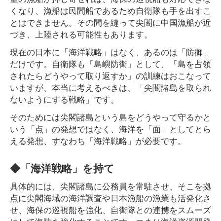
くなり、漁船は民間船であるため自衛隊も手を出すこ
とはできません。その間を縫って尖閣に中国漁船が近
づき、上陸される可能性もあります。
現在の日本に「海洋戦略」はなく、あるのは「防御」
だけです。自衛隊も「島嶼防衛」として、「島を占領
されたらどうやって取り返すか」の訓練はおこなって
いますが、本当に考えるべきは、「尖閣諸島を取られ
ないようにする戦略」です。
そのためには尖閣諸島という島をどうやって守るかと
いう「点」の発想ではなく、海洋を「面」としてとら
える発想、すなわち「海洋戦略」が必要です。
◆「海洋戦略」を持て
具体的には、尖閣諸島に公務員を常駐させ、そこを拠
点に尖閣海域の海洋調査や日本漁船の漁業も活発化さ
せ、海保の巡視船を強化、自衛隊との連携をスムーズ