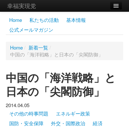
幸福実現党
メンバーズページ
Home
私たちの活動
基本情報
公式メールマガジン
党員
寄付
Home
/
新着一覧
/
中国の「海洋戦略」と日本の「尖閣防御」
お問い合わせ
幸福の科学グループ
中国の「海洋戦略」と
日本の「尖閣防御」
2014.04.05
その他の時事問題
エネルギー政策
国防・安全保障
外交・国際政治
経済