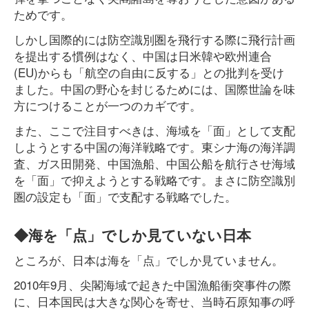
ためです。
しかし国際的には防空識別圏を飛行する際に飛行計画
を提出する慣例はなく、中国は日米韓や欧州連合
(EU)からも「航空の自由に反する」との批判を受け
ました。中国の野心を封じるためには、国際世論を味
方につけることが一つのカギです。
また、ここで注目すべきは、海域を「面」として支配
しようとする中国の海洋戦略です。東シナ海の海洋調
査、ガス田開発、中国漁船、中国公船を航行させ海域
を「面」で抑えようとする戦略です。まさに防空識別
圏の設定も「面」で支配する戦略でした。
◆海を「点」でしか見ていない日本
ところが、日本は海を「点」でしか見ていません。
2010年9月、尖閣海域で起きた中国漁船衝突事件の際
に、日本国民は大きな関心を寄せ、当時石原知事の呼