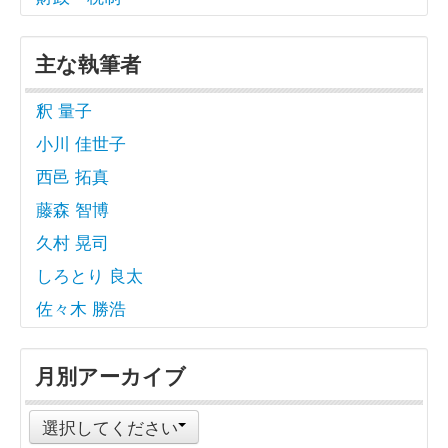
主な執筆者
釈 量子
小川 佳世子
西邑 拓真
藤森 智博
久村 晃司
しろとり 良太
佐々木 勝浩
月別アーカイブ
選択してください