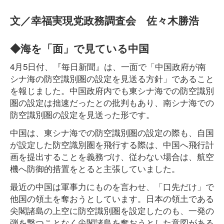
文／幸福実現党政務調査会 佐々木勝浩
◆海を「面」で見ている中国
4月5日付、『毎日新聞』は、一面で「中国政府が南
シナ海の防空識別圏の設定を見送る方針」であること
を報じました。中国政府内でも東シナ海での防空識別
圏の設定は拙速だったとの批判もあり、南シナ海での
防空識別圏の設定を見送った形です。
中国は、東シナ海での防空識別圏の設定の際も、自国
が設定した防空識別圏を飛行する際は、中国へ飛行計
画を提出することを義務づけ、従わない場合は、航空
機へ防御的措置をとると主張していました。
最近の中国は軍事力にものを言わせ、「口先だけ」で
他国の領土を奪おうとしています。日本の領土である
尖閣諸島の上空に防空識別圏を設定したのも、一発の
弾を撃つことなく尖閣諸島を奪おうとした意図がある