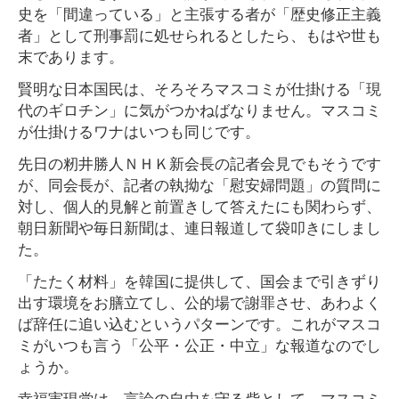
史を「間違っている」と主張する者が「歴史修正主義
者」として刑事罰に処せられるとしたら、もはや世も
末であります。
賢明な日本国民は、そろそろマスコミが仕掛ける「現
代のギロチン」に気がつかねばなりません。マスコミ
が仕掛けるワナはいつも同じです。
先日の籾井勝人ＮＨＫ新会長の記者会見でもそうです
が、同会長が、記者の執拗な「慰安婦問題」の質問に
対し、個人的見解と前置きして答えたにも関わらず、
朝日新聞や毎日新聞は、連日報道して袋叩きにしまし
た。
「たたく材料」を韓国に提供して、国会まで引きずり
出す環境をお膳立てし、公的場で謝罪させ、あわよく
ば辞任に追い込むというパターンです。これがマスコ
ミがいつも言う「公平・公正・中立」な報道なのでし
ょうか。
幸福実現党は、言論の自由を守る砦として、マスコミ