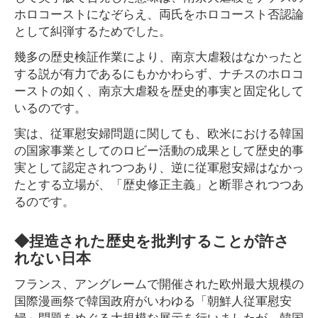
ホロコーストになぞらえ、両氏をホロコースト否認論
として糾弾するためでした。
幾多の歴史検証作業により、南京大虐殺はなかったと
する説が有力であるにもかかわらず、ナチスのホロコ
ーストの如く、南京大虐殺を歴史的事実と固定化して
いるのです。
実は、従軍慰安婦問題に関しても、欧米における韓国
の国家事業としてのロビー活動の成果として歴史的事
実として認定されつつあり、逆に従軍慰安婦はなかっ
たとする立場が、「歴史修正主義」と断罪されつつあ
るのです。
◆捏造された歴史を批判することが許さ
れない日本
フランス、アングレームで開催された欧州最大規模の
国際漫画祭で韓国政府がいわゆる「朝鮮人従軍慰安
婦」問題をめぐる大規模な展示を行いましたが、韓国