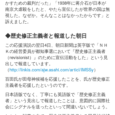
かすための裁判だった」「1938年に蒋介石が日本が
南京大虐殺をしたと、やたら宣伝したが世界の国は無
視した。なぜか。そんなことはなかったからです」と
訴えました。
◆歴史修正主義者と報道した朝日
この応援演説の翌日4日、朝日新聞は英字版で「ＮＨ
Ｋの経営委員が都知事選において『歴史修正主義者
（revisionist）』のために宣伝活動をした」という見
出しで報道しています。
（
http://linkis.com/ajw.asahi.com/articl/IMSSy
）
百田氏が田母神候補を応援したことを、氏が歴史修正
主義者を応援したというのです。
日本語版でなく、丁寧にも英語版で「歴史修正主義
者」という見出しで報道したことは、意図的に国際社
会にシグナルを送ったといって間違いないでしょう。