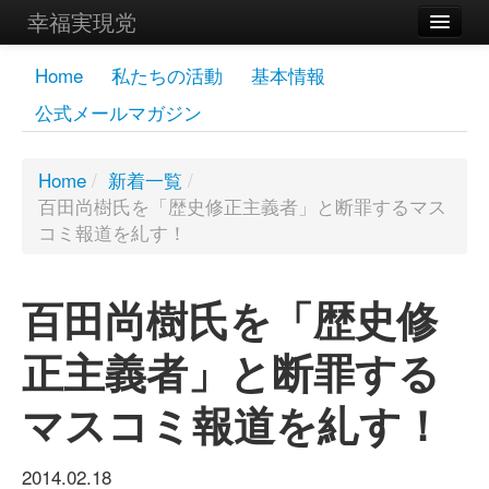
幸福実現党
メンバーズページ
Home
私たちの活動
基本情報
公式メールマガジン
党員
寄付
Home
/
新着一覧
/
百田尚樹氏を「歴史修正主義者」と断罪するマス
お問い合わせ
コミ報道を糺す！
幸福の科学グループ
百田尚樹氏を「歴史修
正主義者」と断罪する
マスコミ報道を糺す！
2014.02.18