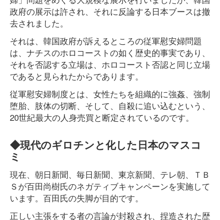
政府の展示は許され、それに反論する日本ブースは撤
去されました。
それは、韓国政府が訴えるところの従軍慰安婦問題
は、ナチスのホロコーストの如く歴史的事実であり、
それを否認する立場は、ホロコースト否認と同じ立場
であると見られたからであります。
従軍慰安婦制度とは、女性たちを組織的に強姦、強制
堕胎、肢体の切断、そして、自殺に追い込むという、
20世紀最大の人身売買と断定されているのです。
◆現代のギロチンと化した日本のマスコ
ミ
現在、朝日新聞、毎日新聞、東京新聞、テレ朝、ＴＢ
Ｓが百田尚樹氏のネガティブキャンペーンを実施して
います。百田氏の失脚が目的です。
正しい主張をする者の言論が封殺され、捏造された歴