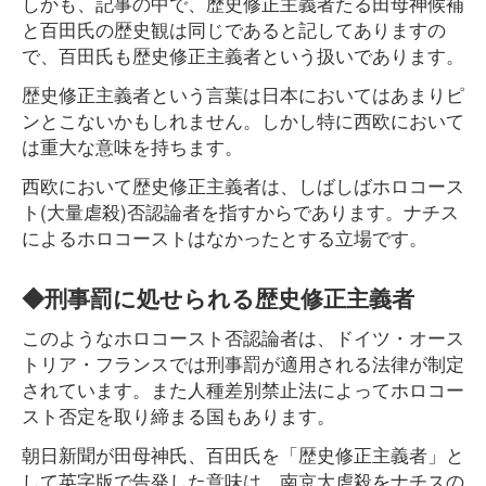
しかも、記事の中で、歴史修正主義者たる田母神候補
と百田氏の歴史観は同じであると記してありますの
で、百田氏も歴史修正主義者という扱いであります。
歴史修正主義者という言葉は日本においてはあまりピ
ンとこないかもしれません。しかし特に西欧において
は重大な意味を持ちます。
西欧において歴史修正主義者は、しばしばホロコース
ト(大量虐殺)否認論者を指すからであります。ナチス
によるホロコーストはなかったとする立場です。
◆刑事罰に処せられる歴史修正主義者
このようなホロコースト否認論者は、ドイツ・オース
トリア・フランスでは刑事罰が適用される法律が制定
されています。また人種差別禁止法によってホロコー
スト否定を取り締まる国もあります。
朝日新聞が田母神氏、百田氏を「歴史修正主義者」と
して英字版で告発した意味は、南京大虐殺をナチスの