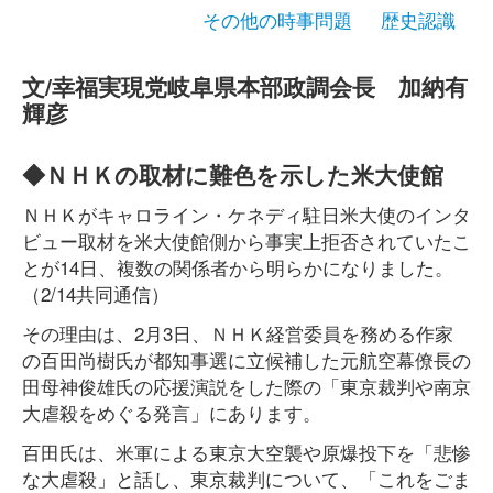
その他の時事問題
歴史認識
文/幸福実現党岐阜県本部政調会長 加納有
輝彦
◆ＮＨＫの取材に難色を示した米大使館
ＮＨＫがキャロライン・ケネディ駐日米大使のインタ
ビュー取材を米大使館側から事実上拒否されていたこ
とが14日、複数の関係者から明らかになりました。
（2/14共同通信）
その理由は、2月3日、ＮＨＫ経営委員を務める作家
の百田尚樹氏が都知事選に立候補した元航空幕僚長の
田母神俊雄氏の応援演説をした際の「東京裁判や南京
大虐殺をめぐる発言」にあります。
百田氏は、米軍による東京大空襲や原爆投下を「悲惨
な大虐殺」と話し、東京裁判について、「これをごま