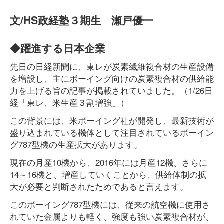
文/HS政経塾３期生 瀬戸優一
◆躍進する日本企業
先日の日経新聞に、東レが炭素繊維複合材の生産設備
を増設し、主にボーイング向けの炭素複合材の供給能
力を上げる旨の記事が掲載されていました。（1/26日
経「東レ、米生産３割増強」）
この背景には、米ボーイング社が開発し、最新技術が
盛り込まれている機体として注目されているボーイン
グ787型機の生産拡大があります。
現在の月産10機から、2016年には月産12機、さらに
14～16機と、増産していくことから、供給体制の拡
大が必要と判断されたためであると言えます。
このボーイング787型機には、従来の航空機に使用さ
れていた金属よりも軽く、強度も強い炭素複合材が、