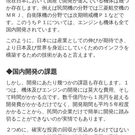
現在日本において国産で開発が進んでいる機体は幾つ
か存在します。例えば民間機の分野では三菱航空機の
ＭＲＪ、自衛隊機の分野では次期哨戒機Ｐ１などで
す。このうちＰ１については、エンジンも機体も全て
国内開発されています。
このように、日本には産業としての伸びが期待でき、
より日本及び世界を身近にしていくためのインフラを
構築するための技術があると言えます。
◆国内開発の課題
しかし、開発にあたり幾つかの課題も存在します。１
つは、機体及びエンジンの開発には莫大な費用、そし
て時間がかかる点です。数千億円から１兆円を超える
開発費がかかるだけでなく、開発期間も平均５年程度
かかることから、民間の企業だけで簡単に開発に踏み
切ることができないのが実情でもあります。
２つめに、確実な投資の回収が見込めるわけではない