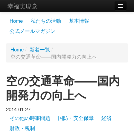
幸福実現党
メンバーズページ
Home
私たちの活動
基本情報
公式メールマガジン
党員
寄付
Home
/
新着一覧
/
空の交通革命――国内開発力の向上へ
お問い合わせ
幸福の科学グループ
空の交通革命――国内
開発力の向上へ
2014.01.27
その他の時事問題
国防・安全保障
経済
財政・税制