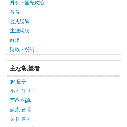
外交・国際政治
教育
歴史認識
生涯現役
経済
財政・税制
主な執筆者
釈 量子
小川 佳世子
西邑 拓真
藤森 智博
久村 晃司