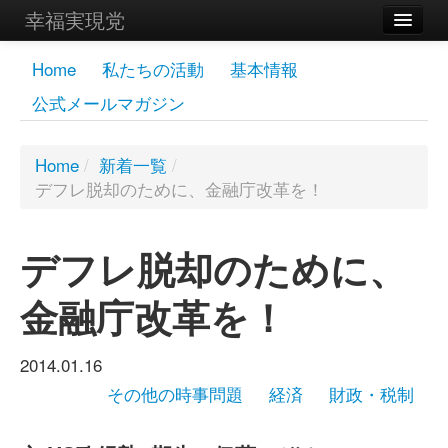
幸福実現党
メンバーズページ
Home
私たちの活動
基本情報
公式メールマガジン
党員
寄付
Home
/
新着一覧
/
デフレ脱却のために、金融庁改革を！
お問い合わせ
幸福の科学グループ
デフレ脱却のために、
金融庁改革を！
2014.01.16
その他の時事問題
経済
財政・税制