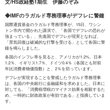
文/HS政経塾1期生 伊藤のぞみ
◆IMFのラガルド専務理事がデフレに警鐘
国際通貨基金のラガルド専務理事が、15日、ワシン
トン市内で開かれた講演で、「各国でデフレの恐れが
強まっている」、先進国でデフレが現実となれば、
「景気回復は破滅的な打撃を受ける」として各国に警
鐘を鳴らしました。
各国のインフレ率を見ると、アメリカが1.2%、日本
1.2％、イギリス1.7％、ドイツ0.4％（各国とも対前
年比消費者物価指数）と、2％を切っています。
デフレが実現することを警戒したラガルド専務理事
は、各国の中央銀行に金融緩和を求めました。日本に
対しても、「消費税増税のマイナス効果を相殺するた
め、一時的に財政政策が有効である」と指摘していま
す。