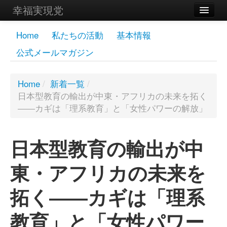
幸福実現党
メンバーズページ
Home
私たちの活動
基本情報
公式メールマガジン
党員
寄付
Home
/
新着一覧
/
日本型教育の輸出が中東・アフリカの未来を拓く
お問い合わせ
――カギは「理系教育」と「女性パワーの解放」
幸福の科学グループ
日本型教育の輸出が中
東・アフリカの未来を
拓く――カギは「理系
教育」と「女性パワー