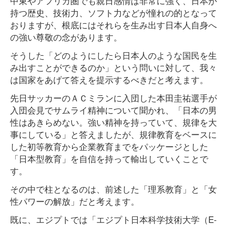
中東やアフリカ圏でも親日感情は非常に強く、日本が
持つ歴史、技術力、ソフト力などが憧れの的となって
おりますが、根底にはそれらを生み出す日本人自身へ
の強い尊敬の念があります。
そうした「どのようにしたら日本人のような国民を生
み出すことができるのか」という問いに対して、我々
は国家をあげて答えを提示するべきだと考えます。
先日サッカーのＡＣミランに入団した本田圭祐選手が
入団会見でサムライ精神について聞かれ、「日本の男
性はあきらめない。強い精神を持っていて、規律を大
事にしている」と答えましたが、規律教育をベースに
した初等教育から企業教育までをパッケージとした
「日本型教育」を自信を持って輸出していくことで
す。
その中で柱となるのは、前述した「理系教育」と「女
性パワーの解放」だと考えます。
既に、エジプトでは「エジプト日本科学技術大学（E-