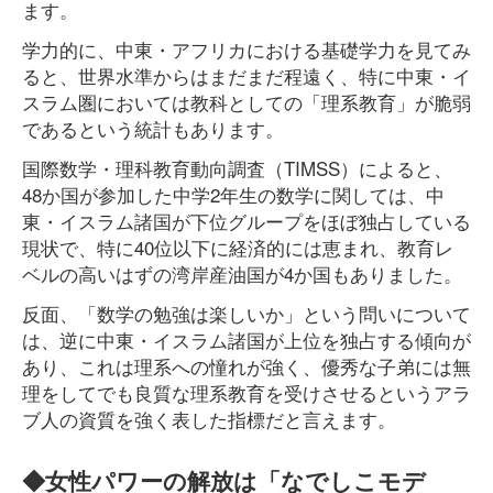
ます。
学力的に、中東・アフリカにおける基礎学力を見てみ
ると、世界水準からはまだまだ程遠く、特に中東・イ
スラム圏においては教科としての「理系教育」が脆弱
であるという統計もあります。
国際数学・理科教育動向調査（TIMSS）によると、
48か国が参加した中学2年生の数学に関しては、中
東・イスラム諸国が下位グループをほぼ独占している
現状で、特に40位以下に経済的には恵まれ、教育レ
ベルの高いはずの湾岸産油国が4か国もありました。
反面、「数学の勉強は楽しいか」という問いについて
は、逆に中東・イスラム諸国が上位を独占する傾向が
あり、これは理系への憧れが強く、優秀な子弟には無
理をしてでも良質な理系教育を受けさせるというアラ
ブ人の資質を強く表した指標だと言えます。
◆女性パワーの解放は「なでしこモデ