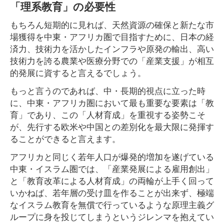
「理系教育」の必要性
もちろん短期的に見れば、天然資源の確保と新たな市
場獲得を中東・アフリカ圏で目指すために、日本の経
済力、技術力を活かしたインフラや原発の輸出、高い
技術力を誇る農業や医療分野での「産業支援」が相互
的発展に資すると言えるでしょう。
もっと言うのであれば、中・長期的視点に立った時
に、中東・アフリカ圏において最も重要な要素は「教
育」であり、この「人材育成」を重視する姿勢こそ
が、先行する欧米や中国との差別化を最大限に発揮す
ることができると言えます。
アフリカと同じく若年人口が爆発的増加を遂げている
中東・イスラム圏では、「産業発展による雇用創出」
と「教育改革による人材育成」の両輪が上手く回って
いかねば、若年層の受け皿を作ることが出来ず、極端
なイスラム教育を無償で行っているような原理主義グ
ループに身を投じてしまうというジレンマを抱えてい