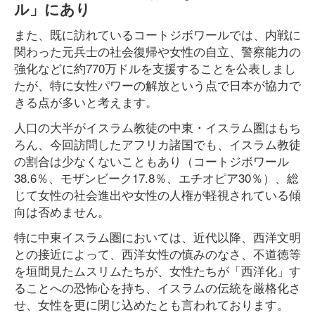
ル」にあり
また、既に訪れているコートジボワールでは、内戦に
関わった元兵士の社会復帰や女性の自立、警察能力の
強化などに約770万ドルを支援することを公表しまし
たが、特に女性パワーの解放という点で日本が協力で
きる点が多いと考えます。
人口の大半がイスラム教徒の中東・イスラム圏はもち
ろん、今回訪問したアフリカ諸国でも、イスラム教徒
の割合は少なくないこともあり（コートジボワール
38.6％、モザンビーク17.8％、エチオピア30％）、総
じて女性の社会進出や女性の人権が軽視されている傾
向は否めません。
特に中東イスラム圏においては、近代以降、西洋文明
との接近によって、西洋女性の慎みのなさ、不道徳等
を垣間見たムスリムたちが、女性たちが「西洋化」す
ることへの恐怖心を持ち、イスラムの伝統を厳格化さ
せ、女性を更に閉じ込めたとも言われております。