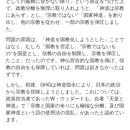
としての義務に背かない限り」という限定をつけた上
で、政教分離を無理に取り入れようと、「神道は宗教
にあらず」とし、“宗教ではない”「国家神道」を創り
出し、他の宗教を従わせ、一部の宗教を弾圧しまし
た。
問題の原因は、「神道を国教化しようとした」ことで
はなく、むしろ「国教を否定し、“宗教ではないも
の”を国是とし、信教の自由を制限し、宗教を弾圧し
たこと」だったのです。神仏習合的な国教を掲げ、信
教の自由をも保障していれば、問題は起きなかったは
ずです。
しかし、戦後、GHQは神道指令により、日本の政治
から宗教を排除しようとしました。これについては、
政策担当者であったW・ウッダードも、自著『天皇と
神道』で「宗教と国家の余りにも極端な分離、及び国
家神道という語の使用法の混乱」があったと認めてい
ます。