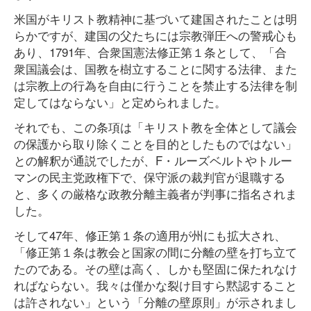
米国がキリスト教精神に基づいて建国されたことは明
らかですが、建国の父たちには宗教弾圧への警戒心も
あり、1791年、合衆国憲法修正第１条として、「合
衆国議会は、国教を樹立することに関する法律、また
は宗教上の行為を自由に行うことを禁止する法律を制
定してはならない」と定められました。
それでも、この条項は「キリスト教を全体として議会
の保護から取り除くことを目的としたものではない」
との解釈が通説でしたが、F・ルーズベルトやトルー
マンの民主党政権下で、保守派の裁判官が退職する
と、多くの厳格な政教分離主義者が判事に指名されま
した。
そして47年、修正第１条の適用が州にも拡大され、
「修正第１条は教会と国家の間に分離の壁を打ち立て
たのである。その壁は高く、しかも堅固に保たれなけ
ればならない。我々は僅かな裂け目すら黙認すること
は許されない」という「分離の壁原則」が示されまし