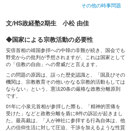
その他の時事問題
文/HS政経塾2期生 小松 由佳
◆国家による宗教活動の必要性
安倍首相の靖国参拝への中韓の非難が続き、国会でも
野党からの批判が予想されますが、これは国家として
の「信教の自由」への脅威だと言えます。
この問題の原因は、誤った歴史認識と、「国及びその
機関は、宗教教育その他いかなる宗教的活動もしては
ならない」という、憲法20条の厳格な政教分離原則
です。
01年に小泉元首相が参拝した際も、「精神的苦痛を
受けた」などと政教分離を盾に8件の訴訟が起きまし
た。最高裁は、「人が神社に参拝する行為自体は、他
人の信仰生活に対して圧迫、干渉を加えるような性質