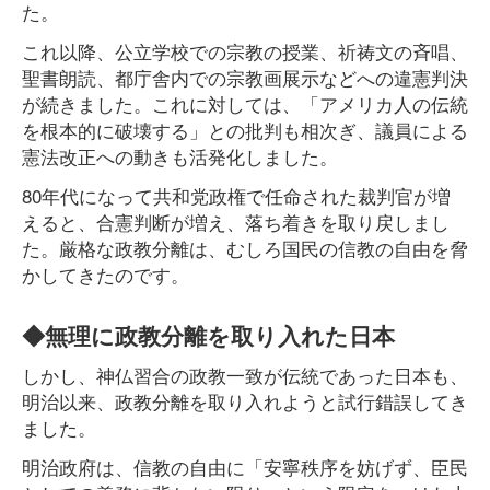
た。
これ以降、公立学校での宗教の授業、祈祷文の斉唱、
聖書朗読、都庁舎内での宗教画展示などへの違憲判決
が続きました。これに対しては、「アメリカ人の伝統
を根本的に破壊する」との批判も相次ぎ、議員による
憲法改正への動きも活発化しました。
80年代になって共和党政権で任命された裁判官が増
えると、合憲判断が増え、落ち着きを取り戻しまし
た。厳格な政教分離は、むしろ国民の信教の自由を脅
かしてきたのです。
◆無理に政教分離を取り入れた日本
しかし、神仏習合の政教一致が伝統であった日本も、
明治以来、政教分離を取り入れようと試行錯誤してき
ました。
明治政府は、信教の自由に「安寧秩序を妨げず、臣民