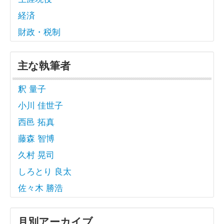
経済
財政・税制
主な執筆者
釈 量子
小川 佳世子
西邑 拓真
藤森 智博
久村 晃司
しろとり 良太
佐々木 勝浩
月別アーカイブ