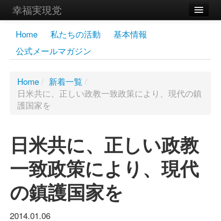
幸福実現党
メンバーズページ
Home
私たちの活動
基本情報
公式メールマガジン
党員
寄付
Home
/
新着一覧
/
日米共に、正しい政教一致政策により、現代の鎮
お問い合わせ
護国家を
幸福の科学グループ
日米共に、正しい政教
一致政策により、現代
の鎮護国家を
2014.01.06