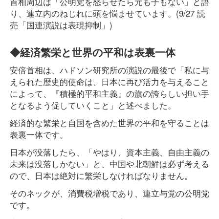
首相周辺は「公明党を怒らせたら元も子もない」と語
り、連立内のねじれに頭を悩ませています。(9/27 読
売「国連演説は表現抑制」)
◆経済繁栄と世界の平和は表裏一体
安倍首相は、ハドソン研究所の演説の最後で「私に与
えられた歴史的使命は、日本に再び活力を与えること
によって、『積極的平和主義』の旗の誇らしい担い手
となるよう促していくこと」と述べました。
経済的な繁栄と自国を含めた世界の平和を守ることは
表裏一体です。
日本が没落したら、「やはり、資本主義、自由主義の
未来は没落しかない」と、中国や北朝鮮は必ず考える
ので、日本は絶対に繁栄しなければなりません。
そのネックが、消費税増税であり、連立与党の公明党
です。