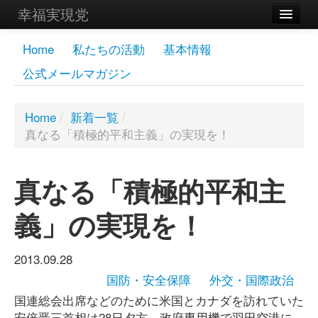
幸福実現党
メンバーズページ
Home
私たちの活動
基本情報
公式メールマガジン
党員
寄付
Home
/
新着一覧
/
真なる「積極的平和主義」の実現を！
お問い合わせ
幸福の科学グループ
真なる「積極的平和主
義」の実現を！
2013.09.28
国防・安全保障
外交・国際政治
国連総会出席などのために米国とカナダを訪れていた
安倍晋三首相は28日夕方、政府専用機で羽田空港に