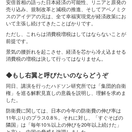
安倍首相の語った日本経済の可能性、リニアと原発の
売り込み、規制改革と減税の推進、そしてアベノミク
スのアイデアの元は、全て幸福実現党が経済政策にお
いて主張し続けてきたことばかりです。
ただし、これらは消費税増税はしてはならないことが
前提です。
景気の腰折れを起こさせ、経済を芯から冷え込ませる
消費税の増税は決して行ってはなりません。
◆もし右翼と呼びたいのならどうぞ
同日、講演を行ったハドソン研究所では「集団的自衛
権」を巡る解釈見直しの意義を説明し、理解を求めま
した。
防衛費に関しては、日本の今年の防衛費の伸び率は
11年ぶりのプラス0.8％。それに対し、「すぐそばの
隣国」は「毎年10％以上の伸びを20年以上続けた」
と言い、中国の脅威を強調しました。