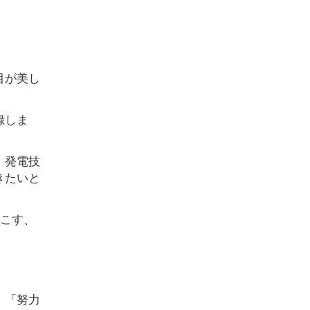
目が美し
。
録しま
、発電技
きたいと
起こす、
、「努力