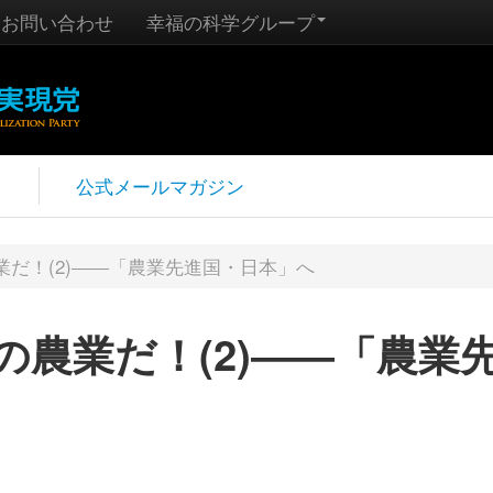
お問い合わせ
幸福の科学グループ
報
公式メールマガジン
だ！(2)――「農業先進国・日本」へ
農業だ！(2)――「農業