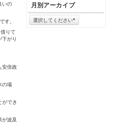
良いの
月別アーカイブ
選択してください
です。
て借りて
が下がり
。
も安倍政
本の場
とができ
果が波及