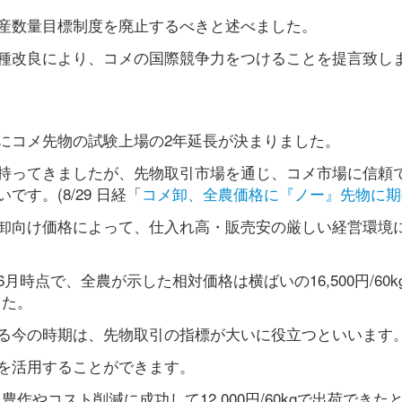
産数量目標制度を廃止するべきと述べました。
種改良により、コメの国際競争力をつけることを提言致し
にコメ先物の試験上場の2年延長が決まりました。
持ってきましたが、先物取引市場を通じ、コメ市場に信頼
す。(8/29 日経「
コメ卸、全農価格に『ノー』先物に期
卸向け価格によって、仕入れ高・販売安の厳しい経営環境
時点で、全農が示した相対価格は横ばいの16,500円/60k
した。
る今の時期は、先物取引の指標が大いに役立つといいます
を活用することができます。
、豊作やコスト削減に成功して12,000円/60kgで出荷できた