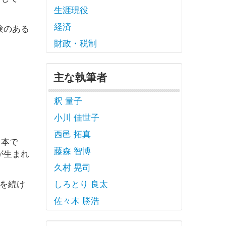
生涯現役
。
経済
験のある
財政・税制
主な執筆者
釈 量子
小川 佳世子
西邑 拓真
日本で
藤森 智博
が生まれ
久村 晃司
を続け
しろとり 良太
佐々木 勝浩