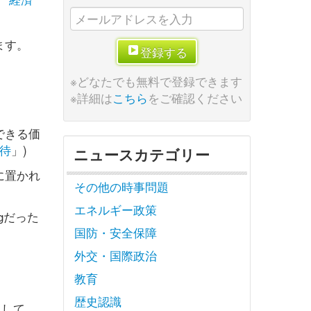
ます。
登録する
※どなたでも無料で登録できます
※詳細は
こちら
をご確認ください
できる価
待
」)
ニュースカテゴリー
に置かれ
その他の時事問題
エネルギー政策
gだった
国防・安全保障
外交・国際政治
。
教育
歴史認識
として