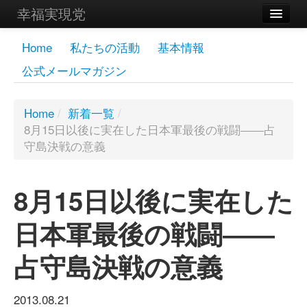
幸福実現党
メンバーズページ
Home
私たちの活動
基本情報
公式メールマガジン
党員
寄付
Home
/
新着一覧
/
8月15日以後に実在した日本軍最後の戦闘――占
お問い合わせ
守島決戦の意義
幸福の科学グループ
8月15日以後に実在した
日本軍最後の戦闘――
占守島決戦の意義
2013.08.21