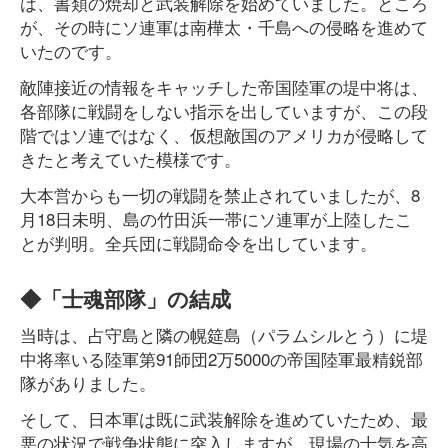
は、書類の焼却と武装解除を始めていました。ところ
が、その時にソ連軍は南樺太・千島への侵略を進めて
いたのです。
敵陣接近の情報をキャッチした帝国陸軍の堤中将は、
各部隊に戦闘をしない指示を出していますが、この段
階ではソ連ではなく、仮想敵国のアメリカが侵略して
きたと考えていた模様です。
大本営からも一切の戦闘を禁止されていましたが、8
月18日未明、島の竹田浜一帯にソ連軍が上陸したこ
とが判明。全兵団に戦闘命令を出しています。
◆「士魂部隊」の結成
当時は、占守島と隣の幌筵島（パラムシルとう）に堤
中将率いる陸軍第91師団2万5000の帝国陸軍最精鋭部
隊がありました。
そして、日本軍は既に武装解除を進めていたため、最
悪の状況で戦争状態に突入しますが、現場の士気を高