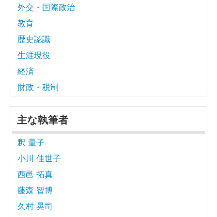
外交・国際政治
教育
歴史認識
生涯現役
経済
財政・税制
主な執筆者
釈 量子
小川 佳世子
西邑 拓真
藤森 智博
久村 晃司