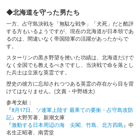
◆北海道を守った男たち
一方、占守島決戦を「無駄な戦争」「犬死」だと酷評
する方もいるようですが、現在の北海道が日本領であ
るのは、間違いなく帝国陸軍の活躍があったからで
す。
スターリンの黒き野望を挫いた功績は、北海道だけで
なく全国でも教えるべきですし、当決戦で命を落とし
た兵士は立派な英霊です。
歴史の彼方に忘却されつつある英霊の存在から目を背
けてはなりません。(文責・中野雄太)
参考文献：
『
8月17日、ソ連軍上陸す 最果ての要衝・占守島攻防
記
』大野芳著、新潮文庫
『
激動する日本周辺の海 尖閣、竹島、北方四島
』中
名生正昭著、南雲堂