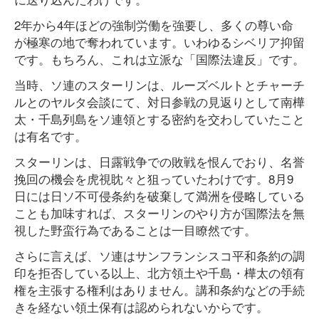
2年から4年ほどの強制労働を強要し、多くの尊い命
が極寒の地で奪われています。いわゆるシベリア抑留
です。もちろん、これは立派な「国際法違反」です。
当時、ソ連のスターリンは、ルーズベルトとチャーチ
ルとのヤルタ会談にて、対日参戦の見返りとして南樺
太・千島列島をソ連領とする密約を交わしていたこと
は有名です。
スターリンは、日露戦争での敗戦を恨んでおり、名誉
挽回の機会を虎視眈々と狙っていたわけです。8月9
日には日ソ不可侵条約を破棄して満洲を侵略している
ことも加味すれば、スターリンのやり方が国際法を無
視した野蛮行為であることは一目瞭然です。
さらに言えば、ソ連はサンフランシスコ平和条約の調
印を拒否している以上、北方領土や千島・樺太の領有
権を主張する権利はありません。講和条約などの手続
きを経ない領土保有は認められないからです。