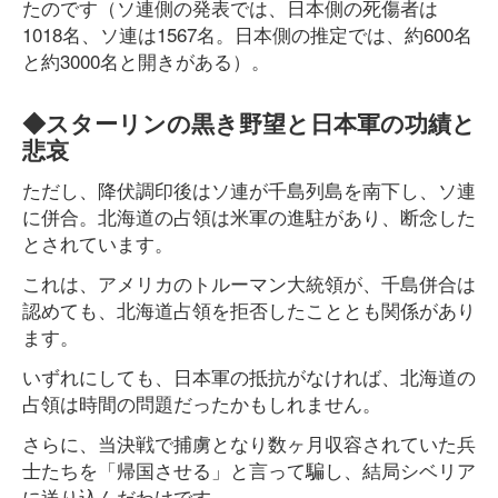
たのです（ソ連側の発表では、日本側の死傷者は
1018名、ソ連は1567名。日本側の推定では、約600名
と約3000名と開きがある）。
◆スターリンの黒き野望と日本軍の功績と
悲哀
ただし、降伏調印後はソ連が千島列島を南下し、ソ連
に併合。北海道の占領は米軍の進駐があり、断念した
とされています。
これは、アメリカのトルーマン大統領が、千島併合は
認めても、北海道占領を拒否したこととも関係があり
ます。
いずれにしても、日本軍の抵抗がなければ、北海道の
占領は時間の問題だったかもしれません。
さらに、当決戦で捕虜となり数ヶ月収容されていた兵
士たちを「帰国させる」と言って騙し、結局シベリア
に送り込んだわけです。