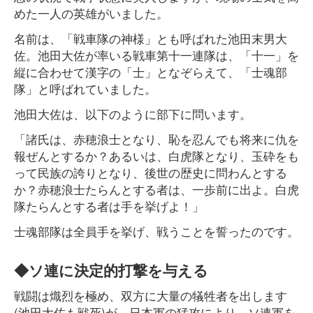
めた一人の英雄がいました。
名前は、「戦車隊の神様」とも呼ばれた池田末男大
佐。池田大佐が率いる戦車第十一連隊は、「十一」を
縦に合わせて漢字の「士」となぞらえて、「士魂部
隊」と呼ばれていました。
池田大佐は、以下のように部下に問います。
「諸氏は、赤穂浪士となり、恥を忍んでも将来に仇を
報ぜんとするか？あるいは、白虎隊となり、玉砕をも
って民族の誇りとなり、後世の歴史に問わんとする
か？赤穂浪士たらんとする者は、一歩前に出よ。白虎
隊たらんとする者は手を挙げよ！」
士魂部隊は全員手を挙げ、戦うことを誓ったのです。
◆ソ連に決定的打撃を与える
戦闘は熾烈を極め、双方に大量の犠牲者を出します
(池田大佐も戦死)が、日本軍の猛攻により、ソ連軍を