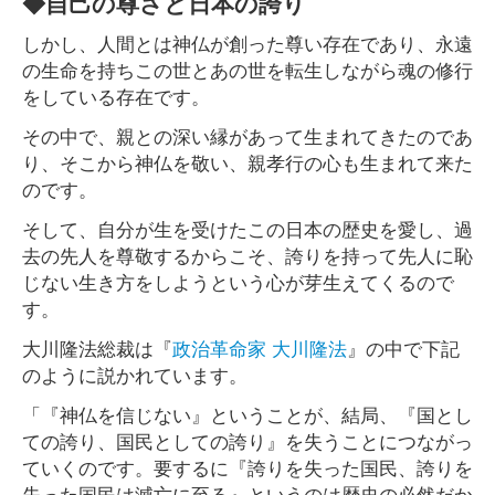
◆自己の尊さと日本の誇り
しかし、人間とは神仏が創った尊い存在であり、永遠
の生命を持ちこの世とあの世を転生しながら魂の修行
をしている存在です。
その中で、親との深い縁があって生まれてきたのであ
り、そこから神仏を敬い、親孝行の心も生まれて来た
のです。
そして、自分が生を受けたこの日本の歴史を愛し、過
去の先人を尊敬するからこそ、誇りを持って先人に恥
じない生き方をしようという心が芽生えてくるので
す。
大川隆法総裁は『
政治革命家 大川隆法
』の中で下記
のように説かれています。
「『神仏を信じない』ということが、結局、『国とし
ての誇り、国民としての誇り』を失うことにつながっ
ていくのです。要するに『誇りを失った国民、誇りを
失った国民は滅亡に至る』というのは歴史の必然だか