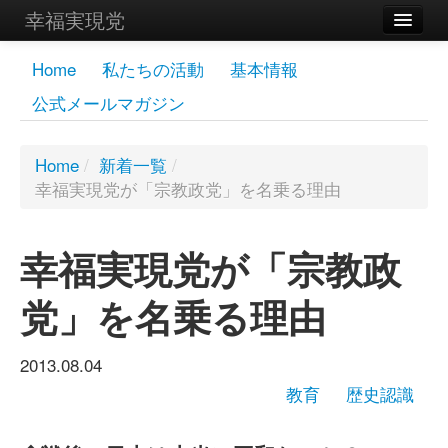
幸福実現党
メンバーズページ
Home
私たちの活動
基本情報
公式メールマガジン
党員
寄付
Home
/
新着一覧
/
幸福実現党が「宗教政党」を名乗る理由
お問い合わせ
幸福の科学グループ
幸福実現党が「宗教政
党」を名乗る理由
2013.08.04
教育
歴史認識