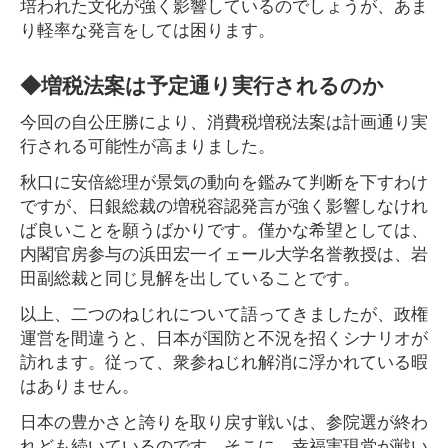
培われた文化が強く影響しているのでしょうが、あま
り軽率な発言をしては困ります。
◆増税法案は予定通り実行されるのか
今回の自公圧勝により、消費税増税法案は計画通り実
行される可能性が高まりました。
秋口に安倍総理が景気の動向を鑑みて判断を下すわけ
ですが、日銀総裁の増税容認発言が強く影響しなけれ
ば良いことを願うばかりです。僅かな希望としては、
内閣官房参与の浜田宏一イェール大学名誉教授は、岩
田副総裁と同じ見解を出していることです。
以上、二つのねじれについて語ってきましたが、政権
運営を間違うと、日本が国防と不況を招くシナリオが
訪れます。従って、衆参ねじれ解消に浮かれている暇
はありません。
日本の豊かさと誇りを取り戻す戦いは、参院選が終わ
れども続いているのです。そこに、幸福実現党が戦い