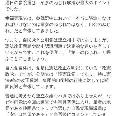
過日の参院選は、衆参のねじれ解消が最大のポイント
でした。
幸福実現党は、参院選中において「本当に議論しなけ
ればいけないのは衆参のねじれではなく、自公のねじ
れ」だと主張してきました。
つまり、自民党と公明党は連立相手ではありますが、
憲法改正問題や歴史認識問題で決定的な違いを有して
いるからです。これを便宜上、「第一のねじれ」と呼
ぶことにしましょう。
自民党自体は、党是に憲法改正を明記している「改憲
政党」ですが、公明党は「護憲政党」であり、特に憲
法9条の改正反対、集団的自衛権の行使に対しては断
固反対と主張しています。
普通に考えたら連立を組むべきではありませんが、な
ぜか両党は今回の選挙でも蜜月関係に入り、筆者の地
元である静岡県でトップ当選した自民党現職議員は
「安定は希望である」と当選後にコメントしていま