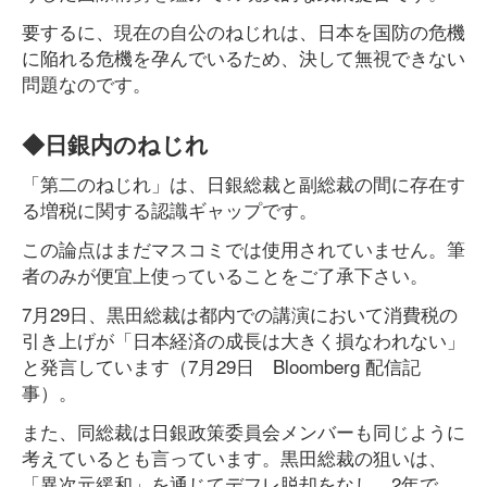
要するに、現在の自公のねじれは、日本を国防の危機
に陥れる危機を孕んでいるため、決して無視できない
問題なのです。
◆日銀内のねじれ
「第二のねじれ」は、日銀総裁と副総裁の間に存在す
る増税に関する認識ギャップです。
この論点はまだマスコミでは使用されていません。筆
者のみが便宜上使っていることをご了承下さい。
7月29日、黒田総裁は都内での講演において消費税の
引き上げが「日本経済の成長は大きく損なわれない」
と発言しています（7月29日 Bloomberg 配信記
事）。
また、同総裁は日銀政策委員会メンバーも同じように
考えているとも言っています。黒田総裁の狙いは、
「異次元緩和」を通じてデフレ脱却をなし、2年で