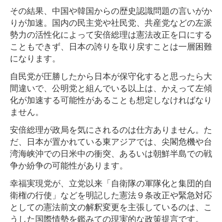
その結果、中国や韓国からの歴史認識問題の言いがか
りが加速。国内の民主党や社民党、共産党などの左派
勢力の活性化によって安倍総理は憲法改正を口にする
こともできず、日本の誇りを取り戻すことは一層困難
になります。
自民党が圧勝したから日本が保守化すると思ったら大
間違いで、公明党と組んでいる以上は、かえって左傾
化が加速する可能性があることも想定しなければなり
ません。
安倍総理が政局を気にされるのは仕方ありません。た
だ、日本が置かれている東アジアでは、尖閣危機や台
湾海峡沖での日米中の衝突、あるいは朝鮮半島での戦
争か紛争の可能性があります。
幸福実現党が、立党以来「自衛隊の軍隊化と集団的自
衛権の行使」などを明記した憲法９条改正や緊急対応
としての憲法前文の解釈変更を主張しているのは、こ
うした国際情勢を鑑みての現実的な政策提言です。