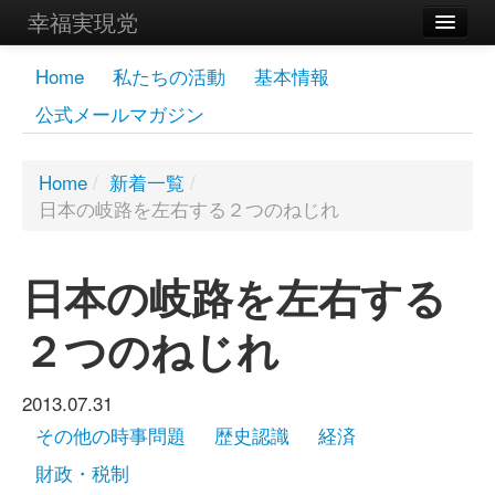
幸福実現党
メンバーズページ
Home
私たちの活動
基本情報
公式メールマガジン
党員
寄付
Home
/
新着一覧
/
日本の岐路を左右する２つのねじれ
お問い合わせ
幸福の科学グループ
日本の岐路を左右する
２つのねじれ
2013.07.31
その他の時事問題
歴史認識
経済
財政・税制