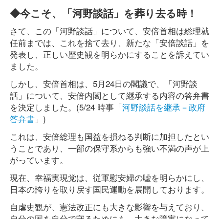
◆今こそ、「河野談話」を葬り去る時！
さて、この「河野談話」について、安倍首相は総理就
任前までは、これを捨て去り、新たな「安倍談話」を
発表し、正しい歴史観を明らかにすることを訴えてい
ました。
しかし、安倍首相は、5月24日の閣議で、「河野談
話」について、安倍内閣として継承する内容の答弁書
を決定しました。(5/24 時事「
河野談話を継承－政府
答弁書
」)
これは、安倍総理も国益を損ねる判断に加担したとい
うことであり、一部の保守系からも強い不満の声が上
がっています。
現在、幸福実現党は、従軍慰安婦の嘘を明らかにし、
日本の誇りを取り戻す国民運動を展開しております。
自虐史観が、憲法改正にも大きな影響を与えており、
自分の国を自分で守るためにも、大きな障害になって