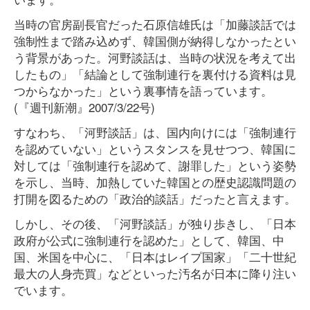
当時の官房副長官だった石原信雄氏は「加藤談話では
強制性まで踏み込めず、韓国側が納得しなかったとい
う背景があった。河野談話は、当時の状況を考えて出
したもの」「結論として強制連行を裏付ける資料は見
つからなかった」という裏事情を語っています。
(『週刊新潮』2007/3/22号)
すなわち、「河野談話」は、国内向けには「強制連行
を認めていない」というスタンスを見せつつ、韓国に
対しては「強制連行を認めて、謝罪した」という姿勢
を示し、当時、加熱していた韓国との歴史認識問題の
打開を図るための「政治的談話」だったと言えます。
しかし、その後、「河野談話」が独り歩きし、「日本
政府が公式に強制連行を認めた」として、韓国、中
国、米国を中心に、「日本はレイプ国家」「二十世紀
最大の人身売買」などといった汚名が日本に降り注い
でいます。