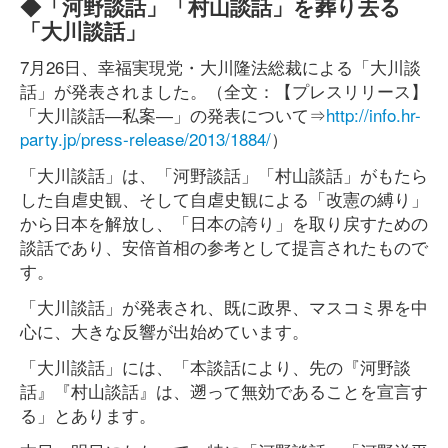
◆「河野談話」「村山談話」を葬り去る
「大川談話」
7月26日、幸福実現党・大川隆法総裁による「大川談
話」が発表されました。（全文：【プレスリリース】
「大川談話―私案―」の発表について⇒
http://info.hr-
party.jp/press-release/2013/1884/
）
「大川談話」は、「河野談話」「村山談話」がもたら
した自虐史観、そして自虐史観による「改憲の縛り」
から日本を解放し、「日本の誇り」を取り戻すための
談話であり、安倍首相の参考として提言されたもので
す。
「大川談話」が発表され、既に政界、マスコミ界を中
心に、大きな反響が出始めています。
「大川談話」には、「本談話により、先の『河野談
話』『村山談話』は、遡って無効であることを宣言す
る」とあります。