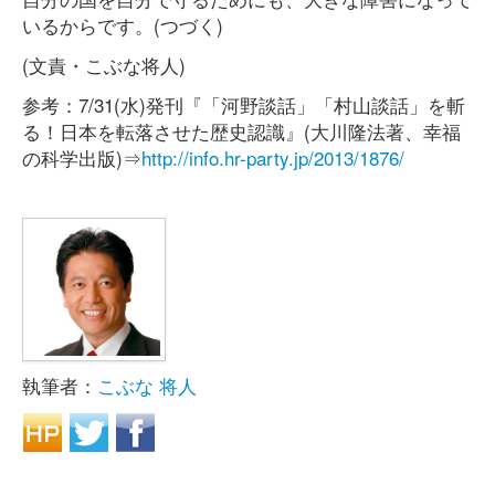
いるからです。(つづく)
(文責・こぶな将人)
参考：7/31(水)発刊『「河野談話」「村山談話」を斬
る！日本を転落させた歴史認識』(大川隆法著、幸福
の科学出版)⇒
http://info.hr-party.jp/2013/1876/
執筆者：
こぶな 将人