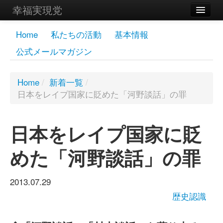
幸福実現党
メンバーズページ
Home
私たちの活動
基本情報
公式メールマガジン
党員
寄付
Home
/
新着一覧
/
日本をレイプ国家に貶めた「河野談話」の罪
お問い合わせ
幸福の科学グループ
日本をレイプ国家に貶
めた「河野談話」の罪
2013.07.29
歴史認識