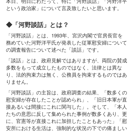
本日、明日にわたって、特に「河野談話」「河野洋平
という政治家」について言及致したいと思います。
◆「河野談話」とは？
「河野談話」とは、1993年、宮沢内閣で官房長官を
務めていた河野洋平氏が発表した従軍慰安婦について
の調査報告について述べた「談話」です。
「談話」とは、政府見解ではありますが、両院の賛成
多数をもって成立したものではなく、法律とは異な
り、法的拘束力は無く、公務員を拘束するものではあ
りません。
「河野談話」の主旨は、政府調査の結果、「数多くの
慰安婦が存在したことが認められ」、「旧日本軍が直
接あるいは間接にこれに関与した」。そして、「本人
たちの意思に反して集められた事例が数多くあり、更
に、官憲等が直接これに加担したこともあった」「慰
安所における生活は、強制的な状況の下での痛ましい