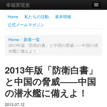
幸福実現党
メンバーズページ
Home
私たちの活動
基本情報
公式メールマガジン
党員
寄付
Home
/
新着一覧
/
2013年版「防衛白書」と中国の脅威――中国の潜
お問い合わせ
水艦に備えよ！
幸福の科学グループ
2013年版「防衛白書」
と中国の脅威――中国
の潜水艦に備えよ！
2013.07.12