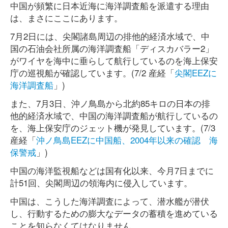
中国が頻繁に日本近海に海洋調査船を派遣する理由
は、まさにここにあります。
7月2日には、尖閣諸島周辺の排他的経済水域で、中
国の石油会社所属の海洋調査船「ディスカバラー2」
がワイヤを海中に垂らして航行しているのを海上保安
庁の巡視船が確認しています。(7/2 産経「
尖閣EEZに
海洋調査船
」)
また、7月3日、沖ノ鳥島から北約85キロの日本の排
他的経済水域で、中国の海洋調査船が航行しているの
を、海上保安庁のジェット機が発見しています。(7/3
産経「
沖ノ鳥島EEZに中国船、2004年以来の確認 海
保警戒
」)
中国の海洋監視船などは国有化以来、今月7日までに
計51回、尖閣周辺の領海内に侵入しています。
中国は、こうした海洋調査によって、潜水艦が潜伏
し、行動するための膨大なデータの蓄積を進めている
ことを知らなくてはなりません。