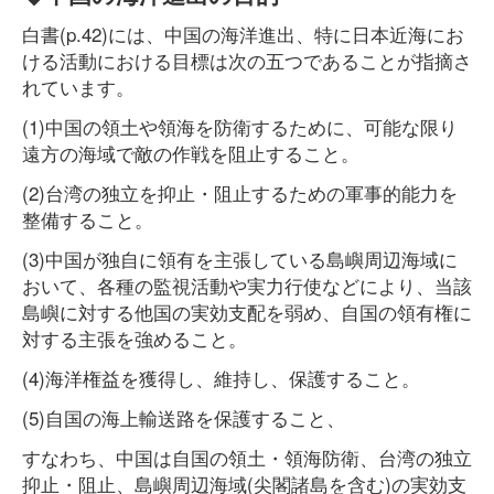
白書(p.42)には、中国の海洋進出、特に日本近海にお
ける活動における目標は次の五つであることが指摘さ
れています。
(1)中国の領土や領海を防衛するために、可能な限り
遠方の海域で敵の作戦を阻止すること。
(2)台湾の独立を抑止・阻止するための軍事的能力を
整備すること。
(3)中国が独自に領有を主張している島嶼周辺海域に
おいて、各種の監視活動や実力行使などにより、当該
島嶼に対する他国の実効支配を弱め、自国の領有権に
対する主張を強めること。
(4)海洋権益を獲得し、維持し、保護すること。
(5)自国の海上輸送路を保護すること、
すなわち、中国は自国の領土・領海防衛、台湾の独立
抑止・阻止、島嶼周辺海域(尖閣諸島を含む)の実効支