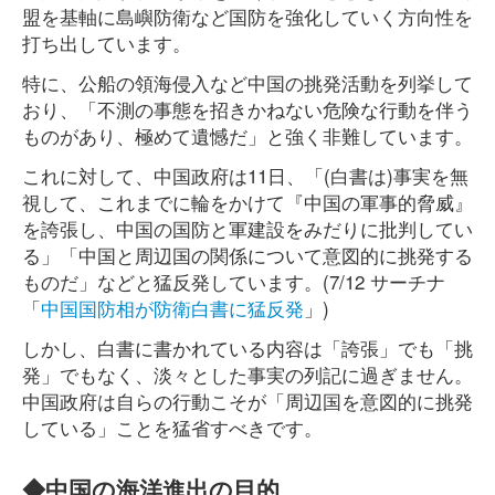
盟を基軸に島嶼防衛など国防を強化していく方向性を
打ち出しています。
特に、公船の領海侵入など中国の挑発活動を列挙して
おり、「不測の事態を招きかねない危険な行動を伴う
ものがあり、極めて遺憾だ」と強く非難しています。
これに対して、中国政府は11日、「(白書は)事実を無
視して、これまでに輪をかけて『中国の軍事的脅威』
を誇張し、中国の国防と軍建設をみだりに批判してい
る」「中国と周辺国の関係について意図的に挑発する
ものだ」などと猛反発しています。(7/12 サーチナ
「
中国国防相が防衛白書に猛反発
」)
しかし、白書に書かれている内容は「誇張」でも「挑
発」でもなく、淡々とした事実の列記に過ぎません。
中国政府は自らの行動こそが「周辺国を意図的に挑発
している」ことを猛省すべきです。
◆中国の海洋進出の目的