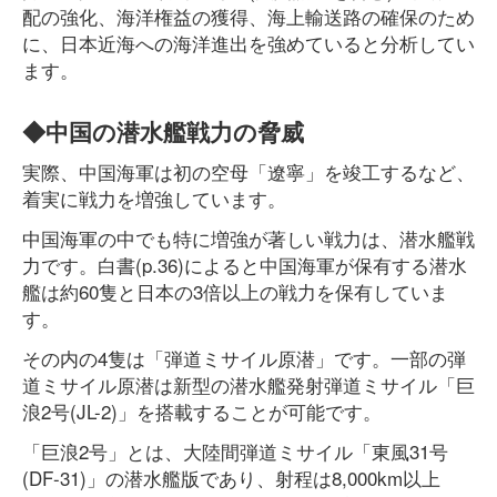
配の強化、海洋権益の獲得、海上輸送路の確保のため
に、日本近海への海洋進出を強めていると分析してい
ます。
◆中国の潜水艦戦力の脅威
実際、中国海軍は初の空母「遼寧」を竣工するなど、
着実に戦力を増強しています。
中国海軍の中でも特に増強が著しい戦力は、潜水艦戦
力です。白書(p.36)によると中国海軍が保有する潜水
艦は約60隻と日本の3倍以上の戦力を保有していま
す。
その内の4隻は「弾道ミサイル原潜」です。一部の弾
道ミサイル原潜は新型の潜水艦発射弾道ミサイル「巨
浪2号(JL-2)」を搭載することが可能です。
「巨浪2号」とは、大陸間弾道ミサイル「東風31号
(DF-31)」の潜水艦版であり、射程は8,000km以上