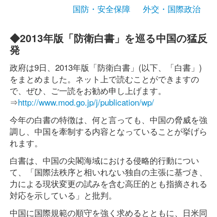
国防・安全保障
外交・国際政治
◆2013年版「防衛白書」を巡る中国の猛反
発
政府は9日、2013年版「防衛白書」(以下、「白書」)
をまとめました。ネット上で読むことができますの
で、ぜひ、ご一読をお勧め申し上げます。
⇒
http://www.mod.go.jp/j/publication/wp/
今年の白書の特徴は、何と言っても、中国の脅威を強
調し、中国を牽制する内容となっていることが挙げら
れます。
白書は、中国の尖閣海域における侵略的行動につい
て、「国際法秩序と相いれない独自の主張に基づき、
力による現状変更の試みを含む高圧的とも指摘される
対応を示している」と批判。
中国に国際規範の順守を強く求めるとともに、日米同