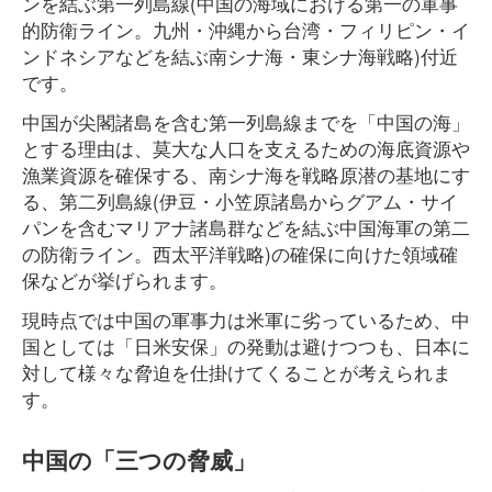
ンを結ぶ第一列島線(中国の海域における第一の軍事
的防衛ライン。九州・沖縄から台湾・フィリピン・イ
ンドネシアなどを結ぶ南シナ海・東シナ海戦略)付近
です。
中国が尖閣諸島を含む第一列島線までを「中国の海」
とする理由は、莫大な人口を支えるための海底資源や
漁業資源を確保する、南シナ海を戦略原潜の基地にす
る、第二列島線(伊豆・小笠原諸島からグアム・サイ
パンを含むマリアナ諸島群などを結ぶ中国海軍の第二
の防衛ライン。西太平洋戦略)の確保に向けた領域確
保などが挙げられます。
現時点では中国の軍事力は米軍に劣っているため、中
国としては「日米安保」の発動は避けつつも、日本に
対して様々な脅迫を仕掛けてくることが考えられま
す。
中国の「三つの脅威」