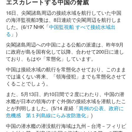
エスカレートする中国の脅威
16日、尖閣諸島周辺の接続水域を航行していた中国
の海洋監視船3隻は、8日連続で尖閣周辺を航行しま
した。(6/17 NHK「
中国監視船 すべて接続水域出
る
」)
尖閣諸島周辺への中国による公船の派遣は、昨年9月
に政府が島を国有化して以降、合わせて200日に達し
ており、もはや「常態化」しています。
中国は接続水域の航行を常態化させており、このまま
では遠くない将来、「領海侵犯」までも常態化させて
くることでしょう。
また、5月13日、約10日間で２度にわたり、中国の潜
水艦が日本の領海のすぐ外側の接続水域を潜航したこ
とが判明しました。(5/14 産経「
異例の公表、政府に
危機感 第１列島線にらみ攻防激化
」)
中国の潜水艦の潜没航行海域は九州－台湾－フィリピ