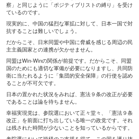
察」と同じように「ポジティブリストの縛り」を受け
ているのです。
現実的に、中国の猛烈な軍拡に対して、日本一国で対
抗することは難しいでしょう。
だからこそ、日米同盟や中国に脅威を感じる周辺の民
主主義国家との連携が欠かせません。
同盟はWin-Winの関係が前提です。だからこそ、同盟
国のためにも適切な軍備が必要になりますし、共同防
衛に当たれるように「集団的安全保障」の行使を認め
ることが不可欠です。
日本の置かれた状況をみれば、憲法９条の改正が必要
であることは論を待ちません。
幸福実現党は、参院選において正々堂々、「憲法９条
改正」を前面に打ち出している唯一の政党です。それ
は残された時間が少ないことを知っているからです。
参院選において皆様のご支援を得て、この国を護り抜