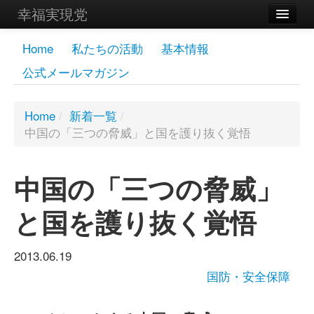
幸福実現党
メンバーズページ
Home
私たちの活動
基本情報
公式メールマガジン
党員
寄付
Home
/
新着一覧
/
中国の「三つの脅威」と国を護り抜く覚悟
お問い合わせ
幸福の科学グループ
中国の「三つの脅威」
と国を護り抜く覚悟
2013.06.19
国防・安全保障