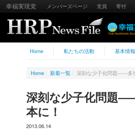
幸福実現党
メンバーズページ
党員
寄付
Home
私たちの活動
基本情
Home
/
新着一覧
/
深刻な少子化問題――多
深刻な少子化問題―
本に！
2013.06.14