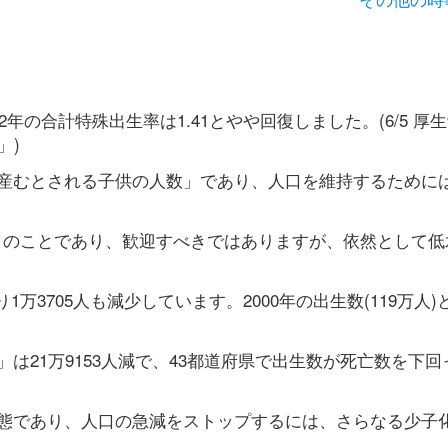
年の合計特殊出生率は1.41とやや回復しました。(6/5 厚
」)
むとされる子供の人数」であり、人口を維持するためには2
ぶりのことであり、歓迎すべきではありますが、依然として低
より1万3705人も減少しています。2000年の出生数(119万人
は21万9153人減で、43都道府県で出生数が死亡数を下回
態であり、人口の急減をストップするには、さらなる少子