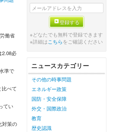
登録する
※どなたでも無料で登録できます
生労働省
※詳細は
こちら
をご確認ください
.08必
ニュースカテゴリー
水準で
その他の時事問題
)と比べて
エネルギー政策
国防・安全保障
ってい
外交・国際政治
教育
化対策の
歴史認識