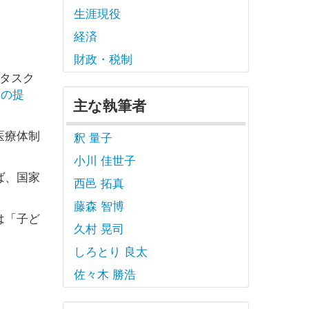
生涯現役
経済
財政・税制
タスク
めの提
主な執筆者
医療体制
釈 量子
小川 佳世子
ば、国家
西邑 拓真
藤森 智博
は「子ど
久村 晃司
しろとり 良太
佐々木 勝浩