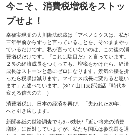
今こそ、消費税増税をストッ
プせよ！
幸福実現党の大川隆法総裁は「アベノミクスは、私が
三年半前からずっと言っていることを、そのままやっ
ているだけです。私が言っていないのは、この後の消
費増税だけです。『これは駄目だ』と言っています。
２％の経済成長をつくっても、増税をかけたら、経済
成長はストーンと急にゼロになります。景気の腰を折
ったら税収は減ります。マイナス成長に変わると思い
ます」と述べています。(3/17 山口支部法話「時代を
変える信念の力」)
消費増税は、日本の経済を再び、「失われた20年」
へと引き戻します。
新聞各紙の世論調査でも5～6割が「近い将来の消費
増税」に反対していますが、私たち国民は参院選を通