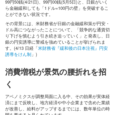
99円50銭(4/21日)、99円00銭(5月5日)と、日銀がいく
ら金融緩和しても「1ドル=100円の壁」を突破するこ
とができない状況です。
その背景には、米財務省が日銀の金融緩和策が円安・
ドル高につながったことについて、「競争的な通貨切
り下げを慎むよう引き続き迫っていく」と発表し、日
銀の円安誘導に警戒を強めていることが挙げられま
す。(4/13 日経「
米財務省『緩和後の日本注視』円安
誘導をけん制
」)
消費増税が景気の腰折れを招
く
アベノミクスが調整局面に入る中、その効果が実体経
済にまで反映し、地方経済や中小企業まで含めた業績
が改善し、給料がアップするまでには、数年単位の時
間を要すると見られています。