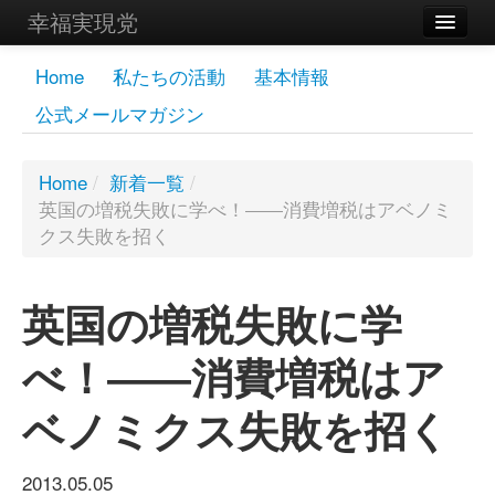
幸福実現党
メンバーズページ
Home
私たちの活動
基本情報
公式メールマガジン
党員
寄付
Home
/
新着一覧
/
英国の増税失敗に学べ！――消費増税はアベノミ
お問い合わせ
クス失敗を招く
幸福の科学グループ
英国の増税失敗に学
べ！――消費増税はア
ベノミクス失敗を招く
2013.05.05