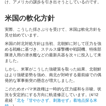
け、アメリカの譲歩を引き出そうとしているのです。
米国の軟化方針
実際、こうした揺さぶりを受けて、米国は軟化方針を
見せ始めています。
米国の対北対処方針は当初、北朝鮮に対して圧力を強
める戦略に基づき、ステルス爆撃機や戦闘機、特殊部
隊潜入用の潜水艦などの最新兵器を次々に投入して来
ました。
しかし、米軍がこうした強硬策を取った結果、北朝鮮
はより強硬姿勢を強め、南北が対峙する最前線での偶
発的な軍事衝突の懸念が増大しました。
このためオバマ米政権は一時的な圧力緩和を示唆。状
況を安定的にする方向に軌道修正しています。(4/12
産経「
北を『甘やかさず、刺激せず』着地点探る米
韓
」)