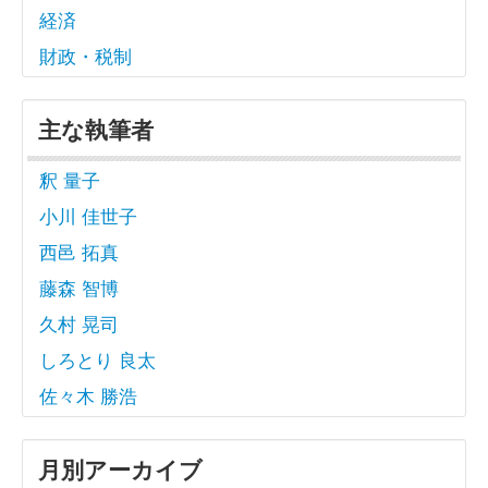
経済
財政・税制
主な執筆者
釈 量子
小川 佳世子
西邑 拓真
藤森 智博
久村 晃司
しろとり 良太
佐々木 勝浩
月別アーカイブ