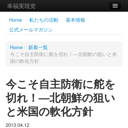
幸福実現党
メンバーズページ
Home
私たちの活動
基本情報
公式メールマガジン
党員
寄付
Home
/
新着一覧
/
今こそ自主防衛に舵を切れ！―北朝鮮の狙いと米
お問い合わせ
国の軟化方針
幸福の科学グループ
今こそ自主防衛に舵を
切れ！―北朝鮮の狙い
と米国の軟化方針
2013.04.12