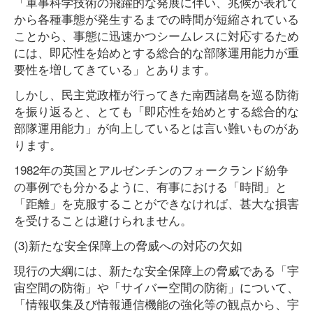
「軍事科学技術の飛躍的な発展に伴い、兆候が表れて
から各種事態が発生するまでの時間が短縮されている
ことから、事態に迅速かつシームレスに対応するため
には、即応性を始めとする総合的な部隊運用能力が重
要性を増してきている」とあります。
しかし、民主党政権が行ってきた南西諸島を巡る防衛
を振り返ると、とても「即応性を始めとする総合的な
部隊運用能力」が向上しているとは言い難いものがあ
ります。
1982年の英国とアルゼンチンのフォークランド紛争
の事例でも分かるように、有事における「時間」と
「距離」を克服することができなければ、甚大な損害
を受けることは避けられません。
(3)新たな安全保障上の脅威への対応の欠如
現行の大綱には、新たな安全保障上の脅威である「宇
宙空間の防衛」や「サイバー空間の防衛」について、
「情報収集及び情報通信機能の強化等の観点から、宇