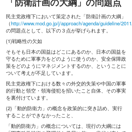
「防衛計画の大綱」の問題点
民主党政権下において策定された「防衛計画の大綱」
（
http://www.mod.go.jp/j/approach/agenda/guideline/2011
の問題点として、以下の３点が挙げられます。
(1)戦略性の欠如
そもそも日本の国益はどこにあるのか、日本の国益を
守るために軍事力をどのように使うのか、安全保障政
策をどのようにマネジメントするのか、ということに
ついて考えが不足しています。
民主党政権下における数々の外交的失策や中国の軍事
的行動と領空・領海侵犯を招いたこと自体、その事実
を裏付けています。
(2)「動的防衛力」の概念を政策的に突き詰め、実行
することができなかったこと、
「動的防衛力」の概念については、現行の大綱には