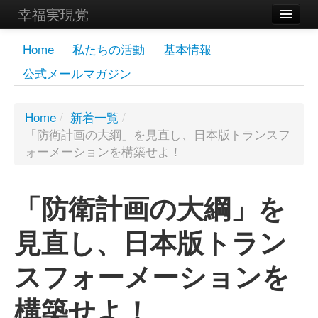
幸福実現党
メンバーズページ
Home
私たちの活動
基本情報
公式メールマガジン
党員
寄付
Home
/
新着一覧
/
「防衛計画の大綱」を見直し、日本版トランスフ
お問い合わせ
ォーメーションを構築せよ！
幸福の科学グループ
「防衛計画の大綱」を
見直し、日本版トラン
スフォーメーションを
構築せよ！