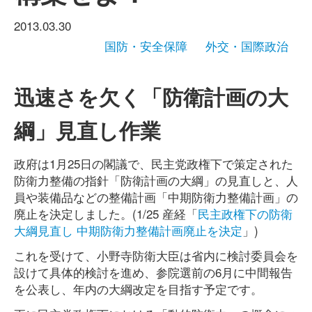
2013.03.30
国防・安全保障
外交・国際政治
迅速さを欠く「防衛計画の大
綱」見直し作業
政府は1月25日の閣議で、民主党政権下で策定された
防衛力整備の指針「防衛計画の大綱」の見直しと、人
員や装備品などの整備計画「中期防衛力整備計画」の
廃止を決定しました。(1/25 産経「
民主政権下の防衛
大綱見直し 中期防衛力整備計画廃止を決定
」)
これを受けて、小野寺防衛大臣は省内に検討委員会を
設けて具体的検討を進め、参院選前の6月に中間報告
を公表し、年内の大綱改定を目指す予定です。