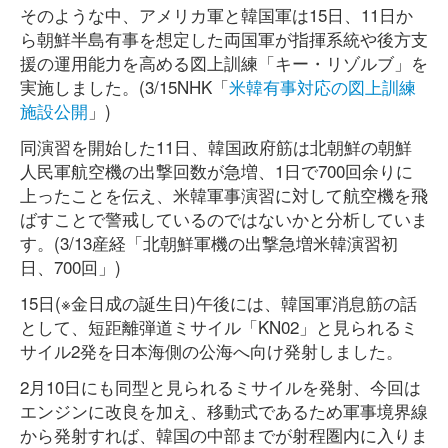
そのような中、アメリカ軍と韓国軍は15日、11日か
ら朝鮮半島有事を想定した両国軍が指揮系統や後方支
援の運用能力を高める図上訓練「キー・リゾルブ」を
実施しました。(3/15NHK「
米韓有事対応の図上訓練
施設公開
」)
同演習を開始した11日、韓国政府筋は北朝鮮の朝鮮
人民軍航空機の出撃回数が急増、1日で700回余りに
上ったことを伝え、米韓軍事演習に対して航空機を飛
ばすことで警戒しているのではないかと分析していま
す。(3/13産経「北朝鮮軍機の出撃急増米韓演習初
日、700回」)
15日(※金日成の誕生日)午後には、韓国軍消息筋の話
として、短距離弾道ミサイル「KN02」と見られるミ
サイル2発を日本海側の公海へ向け発射しました。
2月10日にも同型と見られるミサイルを発射、今回は
エンジンに改良を加え、移動式であるため軍事境界線
から発射すれば、韓国の中部までが射程圏内に入りま