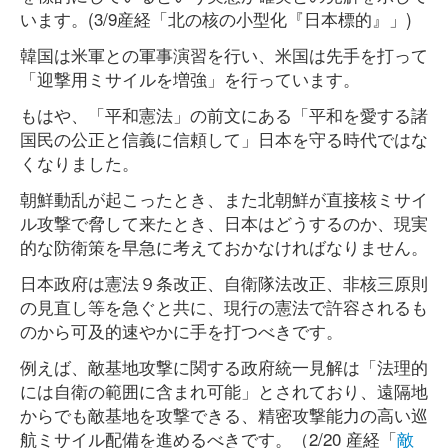
います。(3/9産経「北の核の小型化『日本標的』」)
韓国は米軍との軍事演習を行い、米国は先手を打って
「迎撃用ミサイルを増強」を行っています。
もはや、「平和憲法」の前文にある「平和を愛する諸
国民の公正と信義に信頼して」日本を守る時代ではな
くなりました。
朝鮮動乱が起こったとき、また北朝鮮が直接核ミサイ
ル攻撃で脅して来たとき、日本はどうするのか、現実
的な防衛策を早急に考えておかなければなりません。
日本政府は憲法９条改正、自衛隊法改正、非核三原則
の見直し等を急ぐと共に、現行の憲法で許容されるも
のから可及的速やかに手を打つべきです。
例えば、敵基地攻撃に関する政府統一見解は「法理的
には自衛の範囲に含まれ可能」とされており、遠隔地
からでも敵基地を攻撃できる、精密攻撃能力の高い巡
航ミサイル配備を進めるべきです。（2/20 産経「
敵