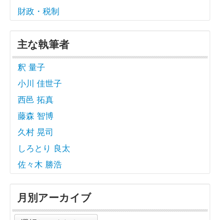
財政・税制
主な執筆者
釈 量子
小川 佳世子
西邑 拓真
藤森 智博
久村 晃司
しろとり 良太
佐々木 勝浩
月別アーカイブ