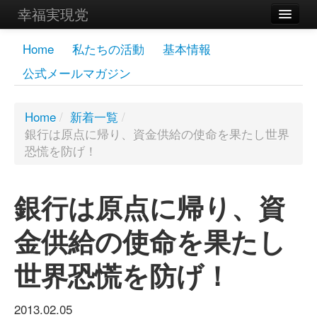
幸福実現党
メンバーズページ
Home
私たちの活動
基本情報
公式メールマガジン
党員
寄付
Home
/
新着一覧
/
銀行は原点に帰り、資金供給の使命を果たし世界
お問い合わせ
恐慌を防げ！
幸福の科学グループ
銀行は原点に帰り、資
金供給の使命を果たし
世界恐慌を防げ！
2013.02.05