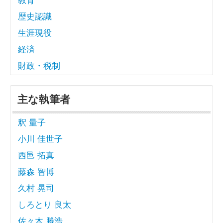
歴史認識
生涯現役
経済
財政・税制
主な執筆者
釈 量子
小川 佳世子
西邑 拓真
藤森 智博
久村 晃司
しろとり 良太
佐々木 勝浩