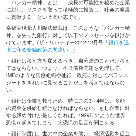
「バンカー精神」とは、「成長の可能性を秘めた企業
に対し、リスクを取って積極的に投資し、社会の発展
に貢献する」という高い志です。
幸福実現党大川隆法総裁は、このような「バンカー精
神」を失った銀行に対して以下のメッセージを投げか
けています。(ザ・リバティー2012.12月号「
銀行を過
度に守る金融政策の間違い
」)
・銀行は考え方を変えるべき。自分達のことだけ考え
てはならない。つまり、不良債権問題を処理して、
IMFのような官僚組織や他行、政府に対してバランス
シートをきれいに見せることだけを考えてはならな
い。
・銀行は企業を救うため、特にこの3～4年は、多額
の資金を供給し続けなければならない。もし企業に対
する締め付けが厳しくなれば、1929年のような世界
恐慌が起きてしまう。大恐慌の足音が聞こえる。
・銀行制度は、世の中の企業を助け、経済活動を促進