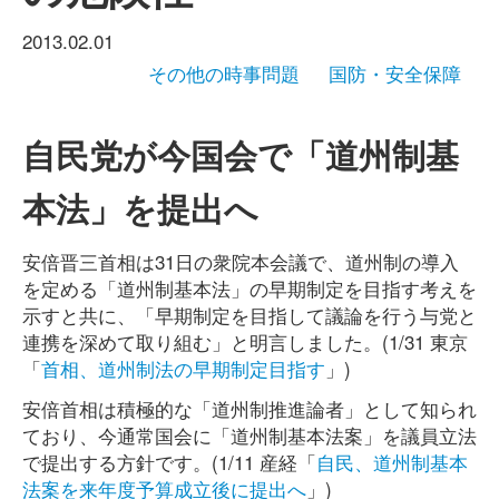
2013.02.01
その他の時事問題
国防・安全保障
自民党が今国会で「道州制基
本法」を提出へ
安倍晋三首相は31日の衆院本会議で、道州制の導入
を定める「道州制基本法」の早期制定を目指す考えを
示すと共に、「早期制定を目指して議論を行う与党と
連携を深めて取り組む」と明言しました。(1/31 東京
「
首相、道州制法の早期制定目指す
」)
安倍首相は積極的な「道州制推進論者」として知られ
ており、今通常国会に「道州制基本法案」を議員立法
で提出する方針です。(1/11 産経「
自民、道州制基本
法案を来年度予算成立後に提出へ
」)