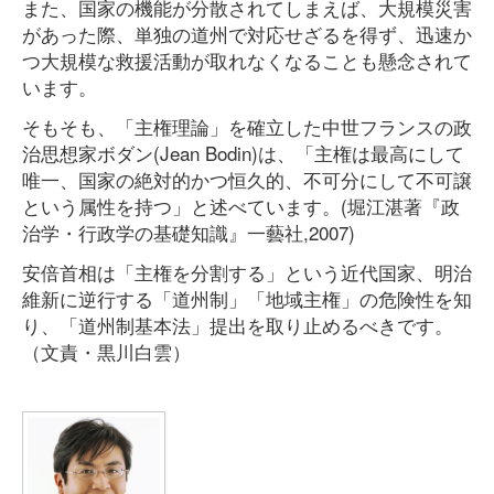
また、国家の機能が分散されてしまえば、大規模災害
があった際、単独の道州で対応せざるを得ず、迅速か
つ大規模な救援活動が取れなくなることも懸念されて
います。
そもそも、「主権理論」を確立した中世フランスの政
治思想家ボダン(Jean Bodin)は、「主権は最高にして
唯一、国家の絶対的かつ恒久的、不可分にして不可譲
という属性を持つ」と述べています。(堀江湛著『政
治学・行政学の基礎知識』一藝社,2007)
安倍首相は「主権を分割する」という近代国家、明治
維新に逆行する「道州制」「地域主権」の危険性を知
り、「道州制基本法」提出を取り止めるべきです。
（文責・黒川白雲）