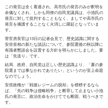
この発言は全く看過され、高市氏の発言のみが釈明を
余儀なくされ、しかも同僚の自民党議員は、小池氏の
発言に対して批判することもなく、ましてや高市氏の
発言を擁護することなく火消しに躍起となっていま
す。
菅官房長官は13日の記者会見で、歴史認識に関する
安倍首相の新たな談話について、参院選後の秋以降に
有識者懇談会を設置する方針を明らかにしました。要
は「先送り」です。
結局、政府、自民党は正しい歴史認識より、「夏の参
院選までは事なかれでありたい」というのが至上命題
なのでしょう。
安倍政権が「戦後レジームの脱却」を標榜するなら
ば、「先の戦争は侵略戦争」と断罪して止まない小池
氏の発言に、政治生命をかけてでも断固、戦うべきで
す。