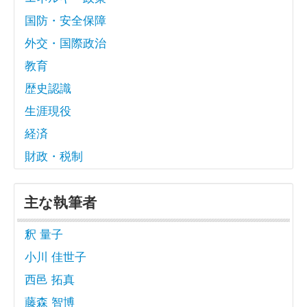
国防・安全保障
外交・国際政治
教育
歴史認識
生涯現役
経済
財政・税制
主な執筆者
釈 量子
小川 佳世子
西邑 拓真
藤森 智博