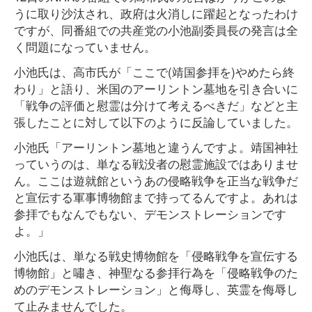
うに取り沙汰され、政府は火消しに躍起となったわけ
ですが、同番組での共産党の小池副委員長の発言は全
く問題になっていません。
小池氏は、高市氏が「ここで(靖国参拝を)やめたら終
わり」と語り、米国のアーリントン墓地を引き合いに
「戦争の評価と慰霊は分けて考えるべきだ」などと主
張したことに対して以下のように反論していました。
小池氏「アーリントン墓地と違うんですよ。靖国神社
っていうのは、単なる戦没者の慰霊施設ではありませ
ん。ここは遊就館というあの侵略戦争を正当な戦争だ
と宣伝する軍事博物館まで持ってるんですよ。あれは
参拝でもなんでもない、デモンストレーションです
よ。」
小池氏は、単なる戦史博物館を「侵略戦争を宣伝する
博物館」と嘯き、神聖なる参拝行為を「侵略戦争のた
めのデモンストレーション」と侮辱し、英霊を侮辱し
て止みませんでした。