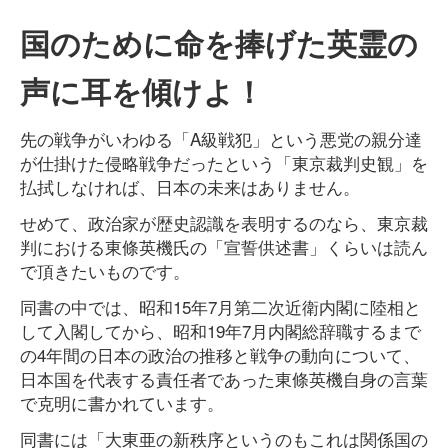
国のために命を捧げた英霊の
声に耳を傾けよ！
先の戦争がいわゆる「A級戦犯」という悪党の親分達
が仕掛けた侵略戦争だったという「東京裁判史観」を
払拭しなければ、日本の未来はありません。
せめて、政治家が歴史認識を表明するのなら、東京裁
判における東條英機氏の「宣誓供述書」くらいは読ん
で頂きたいものです。
同書の中では、昭和15年7月第二次近衛内閣に陸相と
して入閣してから、昭和19年7月内閣総辞職するまで
の4年間の日本の政治の推移と戦争の動向について、
日本国を代表する責任者であった東條英機自身の言葉
で克明に書かれています。
同書には「大東亜の新秩序というのもこれは関係国の