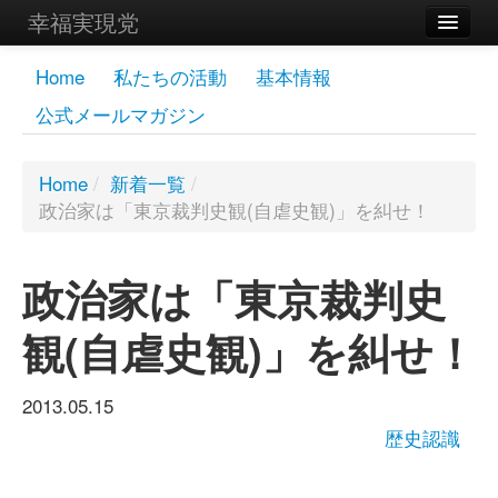
幸福実現党
メンバーズページ
Home
私たちの活動
基本情報
公式メールマガジン
党員
寄付
Home
/
新着一覧
/
政治家は「東京裁判史観(自虐史観)」を糾せ！
お問い合わせ
幸福の科学グループ
政治家は「東京裁判史
観(自虐史観)」を糾せ！
2013.05.15
歴史認識