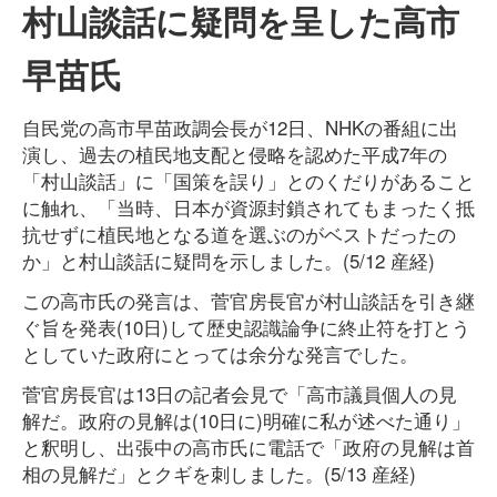
村山談話に疑問を呈した高市
早苗氏
自民党の高市早苗政調会長が12日、NHKの番組に出
演し、過去の植民地支配と侵略を認めた平成7年の
「村山談話」に「国策を誤り」とのくだりがあること
に触れ、「当時、日本が資源封鎖されてもまったく抵
抗せずに植民地となる道を選ぶのがベストだったの
か」と村山談話に疑問を示しました。(5/12 産経)
この高市氏の発言は、菅官房長官が村山談話を引き継
ぐ旨を発表(10日)して歴史認識論争に終止符を打とう
としていた政府にとっては余分な発言でした。
菅官房長官は13日の記者会見で「高市議員個人の見
解だ。政府の見解は(10日に)明確に私が述べた通り」
と釈明し、出張中の高市氏に電話で「政府の見解は首
相の見解だ」とクギを刺しました。(5/13 産経)