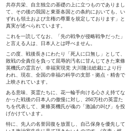
共存共栄、自主独立の基礎の上に立つものでありまし
て、その後の我国と東亜各国との条約においても、い
ずれも領土および主権の尊重を規定しております」と
真実が述べられています。
これを一読してなお、「先の戦争が侵略戦争だった」
と言える人は、日本人とは呼べません。
この度、戦後長きにわたり「死人に口無し」として、
敗戦の全責任を負って屈辱的汚名に甘んじてきた東條
英機氏の霊言が、幸福実現党 大川隆法総裁により行
われ、現在、全国の幸福の科学の支部・拠点・精舎で
上映されています。
ある意味、英霊たちに、花一輪手向ける心さえ持てな
かった戦後の日本人の傲慢に対し、250万柱の英霊た
ちを代表して、東條英機氏が魂の「激誠の叫び」を投
げかけています。
特に、先人の名誉回復を放置し、自己保身を優先して
いる政治家先生に見て頂きたいものです。(文責・岐