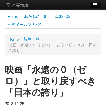
幸福実現党
メンバーズページ
Home
私たちの活動
基本情報
公式メールマガジン
党員
寄付
Home
/
新着一覧
/
映画「永遠の０（ゼロ）」と取り戻すべき「日本
お問い合わせ
の誇り」
幸福の科学グループ
映画「永遠の０（ゼ
ロ）」と取り戻すべき
「日本の誇り」
2013.12.25