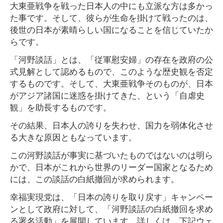
大東亜戦争を戦った日本人の中にも立派な方は多かっ
た事です。そして、彼らが生命を掛けて戦ったのは、
後世の日本が素晴らしい国になることを信じていたか
らです。
「河野談話」とは、「従軍慰安婦」の存在を政府の公
式見解として認めるもので、このような歴史観を否定
するものです。そして、大東亜戦争そのものが、日本
がアジア諸国に迷惑を掛けてきた、という「自虐史
観」を助長するものです。
その結果、日本人の誇りを失わせ、国力を弱体化させ
る大きな原因ともなっています。
この河野談話が事実に基づいたものではないのは明ら
かで、日本がこれから世界のリーダー国家となるため
には、この談話の白紙撤回が求められます。
幸福実現党は、「日本の誇りを取り戻す」キャンペー
ンとして政府に対して、「河野談話の白紙撤回を求め
る署名活動」を展開しています。詳しくは、下記ウェ