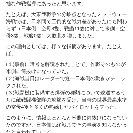
拙な作戦指導にあったと思います。
たとえば、大東亜戦争の分岐点となったミッドウェー
海戦では、日米間で圧倒的な戦力差があったにも関わ
らず（日本側：空母8隻、戦艦11隻に対して米側：空
母3隻、戦艦0隻）大敗北を喫しました。
この理由としては、様々な指摘があります。たとえ
ば、
(１)事前に暗号を解読されたことで、作戦そのものが
米側に筒抜けになっていた。
(２)海戦当日はレーダーで逐一日本側の動きがチェッ
クされた。
(３)戦闘機に装備する爆弾の種類について逡巡するう
ちに敵戦闘機部隊の攻撃を受け、当時の世界最高水準
の空母4隻と多くの熟練したパイロットを失った。
このように、情報はほとんど米側に筒抜けになってい
たのですが、日本側は終戦までその事実を知らなかっ
たと言われています。