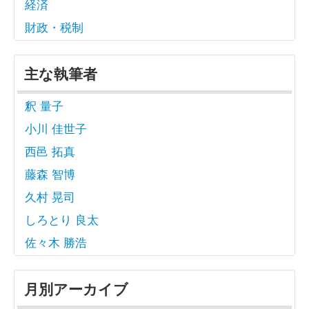
経済
財政・税制
主な執筆者
釈 量子
小川 佳世子
西邑 拓真
藤森 智博
久村 晃司
しろとり 良太
佐々木 勝浩
月別アーカイブ