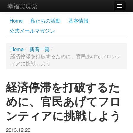
幸福実現党
メンバーズページ
Home
私たちの活動
基本情報
公式メールマガジン
党員
寄付
Home
/
新着一覧
/
経済停滞を打破するために、官民あげてフロンテ
お問い合わせ
ィアに挑戦しよう
幸福の科学グループ
経済停滞を打破するた
めに、官民あげてフロ
ンティアに挑戦しよう
2013.12.20