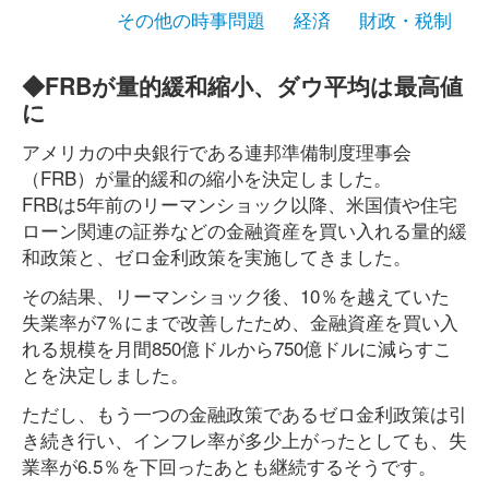
その他の時事問題
経済
財政・税制
◆FRBが量的緩和縮小、ダウ平均は最高値
に
アメリカの中央銀行である連邦準備制度理事会
（FRB）が量的緩和の縮小を決定しました。
FRBは5年前のリーマンショック以降、米国債や住宅
ローン関連の証券などの金融資産を買い入れる量的緩
和政策と、ゼロ金利政策を実施してきました。
その結果、リーマンショック後、10％を越えていた
失業率が7％にまで改善したため、金融資産を買い入
れる規模を月間850億ドルから750億ドルに減らすこ
とを決定しました。
ただし、もう一つの金融政策であるゼロ金利政策は引
き続き行い、インフレ率が多少上がったとしても、失
業率が6.5％を下回ったあとも継続するそうです。