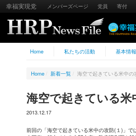
幸福実現党
メンバーズページ
党員
寄付
Home
私たちの活動
基本情
Home
/
新着一覧
/
海空で起きている米中の攻
海空で起きている米中
2013.12.17
前回の「海空で起きている米中の攻防(１)」