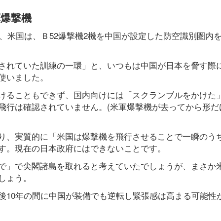
軍爆撃機
日、米国は、Ｂ52爆撃機2機を中国が設定した防空識別圏内
されていた訓練の一環」と、いつもは中国が日本を脅す際
使いました。
けることもできず、国内向けには「スクランブルをかけた
飛行は確認されていません。(米軍爆撃機が去ってから形だ
り、実質的に「米国は爆撃機を飛行させることで一瞬のう
す。現在の日本政府にはできないことです。
で」で尖閣諸島を取れると考えていたでしょうが、まさか
しょう。
後10年の間に中国が装備でも逆転し緊張感は高まる可能性