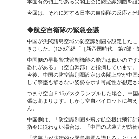
本固有の領土である尖閣上空に防空識別圏を設
今回は、それに対する日本の自衛隊の反応と米
◆航空自衛隊の緊急会議
中国が尖閣諸島空域の防空識別圏を設定したこ
きました。(12/5産経「［新帝国時代 第7部・
中国側の早期警戒管制機能の能力は低いのです
恐れがある」（空自幹部）と指摘しています。
今後、中国の防空識別圏設定は尖閣上空が中国
して撃墜も辞さない姿勢を示す可能性が想定さ
つまり空自Ｆ15がスクランブルした場合、中国
張は高まります。しかし空自パイロットに与え
ん。
中国側は、「防空識別圏を飛ぶ航空機は飛行計
指令に従わない場合は、「中国の武装力が防衛
「武装力が防衛的な緊急措置を講じる」という