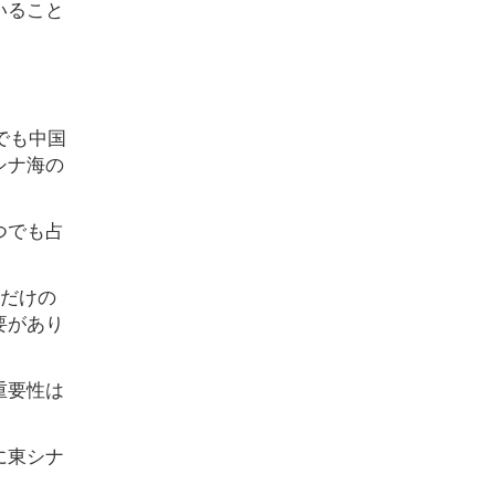
いること
でも中国
シナ海の
つでも占
縄だけの
要があり
重要性は
に東シナ