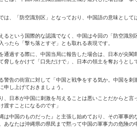
では、「防空識別区」となっており、中国語の意味として
えるという国際的な認識でなく、中国は今回の「防空識別
入ったら「撃ち落とすぞ」とも取れる表現です。
を通過する際に、中国当局に報告した場合は、日本が尖閣
て脅しをかけて「口先だけで」、日本の領土を奪おうとし
る警告の街宣に対して「中国と戦争をする気か。中国を刺
に申し上げておきましょう。
り、日本が中国に刺激を与えることは悪いことだからと言
け渡すことになるのです」
縄は中国のものだった』と主張し始めており、その軍事的
。あなたは沖縄県の県民まで黙って中国の軍事力の危険の