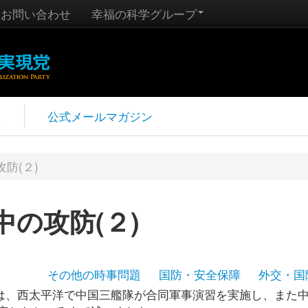
お問い合わせ
幸福の科学グループ
報
公式メールマガジン
防(２)
の攻防(２)
その他の時事問題
国防・安全保障
外交・国
では、西太平洋で中国三艦隊が合同軍事演習を実施し、また