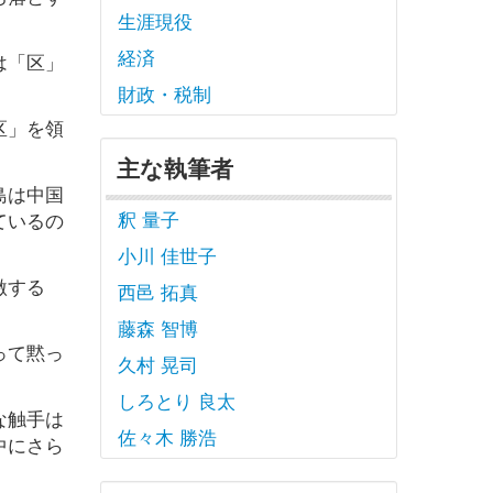
生涯現役
経済
は「区」
財政・税制
区」を領
主な執筆者
島は中国
釈 量子
ているの
小川 佳世子
激する
西邑 拓真
藤森 智博
って黙っ
久村 晃司
しろとり 良太
な触手は
佐々木 勝浩
中にさら