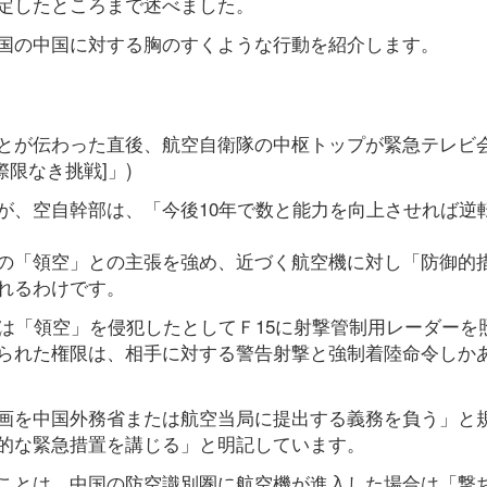
定したところまで述べました。
国の中国に対する胸のすくような行動を紹介します。
とが伝わった直後、航空自衛隊の中枢トップが緊急テレビ
際限なき挑戦]」)
が、空自幹部は、「今後10年で数と能力を向上させれば逆
の「領空」との主張を強め、近づく航空機に対し「防御的
れるわけです。
は「領空」を侵犯したとしてＦ15に射撃管制用レーダーを
られた権限は、相手に対する警告射撃と強制着陸命令しか
画を中国外務省または航空当局に提出する義務を負う」と
的な緊急措置を講じる」と明記しています。
ことは、中国の防空識別圏に航空機が進入した場合は「撃