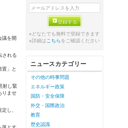
登録する
※どなたでも無料で登録できます
会議を開
※詳細は
こちら
をご確認ください
転される
ニュースカテゴリー
措置」と
その他の時事問題
照射し緊
エネルギー政策
ありませ
国防・安全保障
外交・国際政治
規定し、
教育
歴史認識
ち落とす